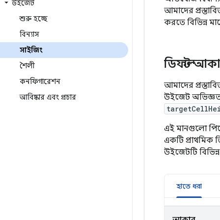
উইজেট
আমাদের প্রস্তাব
শুরু হচ্ছে
করতে বিভিন্ন ম
বিন্যাস
সাইজিং
ডিফল্ট আক
শৈলী
কনফিগারেশন
আমাদের প্রস্ত
উইজেট অভিজ্ঞতা 
আবিষ্কার এবং প্রচার
targetCellHe
এই মানগুলো পিক
একটি প্রাথমিক ভ
উইজেটটি বিভিন্ন
হাতে ধরা