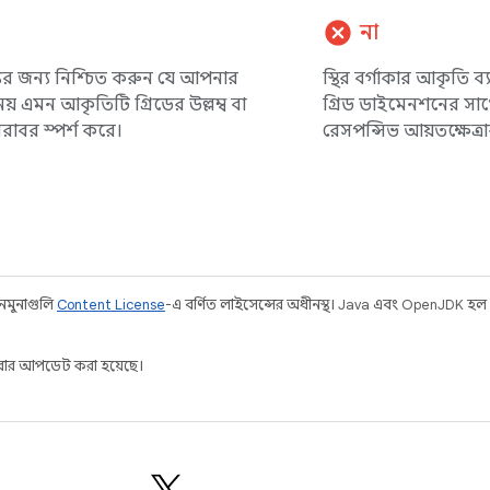
cancel
না
্যের জন্য নিশ্চিত করুন যে আপনার
স্থির বর্গাকার আকৃতি ব
নয় এমন আকৃতিটি গ্রিডের উল্লম্ব বা
গ্রিড ডাইমেনশনের সাথ
রাবর স্পর্শ করে।
রেসপন্সিভ আয়তক্ষেত্র
 নমুনাগুলি
Content License
-এ বর্ণিত লাইসেন্সের অধীনস্থ। Java এবং OpenJDK হল
ার আপডেট করা হয়েছে।