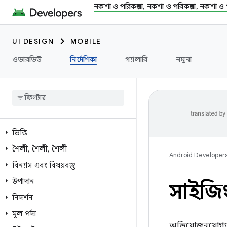
নকশা ও পরিকল্পনা, নকশা ও পরিকল্পনা, নকশা ও প
UI DESIGN
MOBILE
ওভারভিউ
নির্দেশিকা
গ্যালারি
নমুনা
ভিত্তি
শৈলী
,
শৈলী
,
শৈলী
Android Developer
বিন্যাস এবং বিষয়বস্তু
উপাদান
সাইজি
নিদর্শন
মূল পর্দা
অভিযোজনযোগ্য অ্