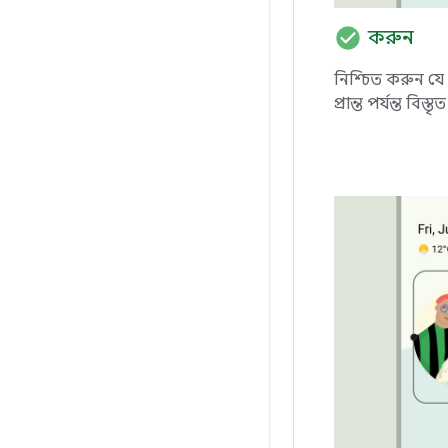
check_circle
করুন
নিশ্চিত করুন যে 
প্রান্ত পর্যন্ত বিস্ত