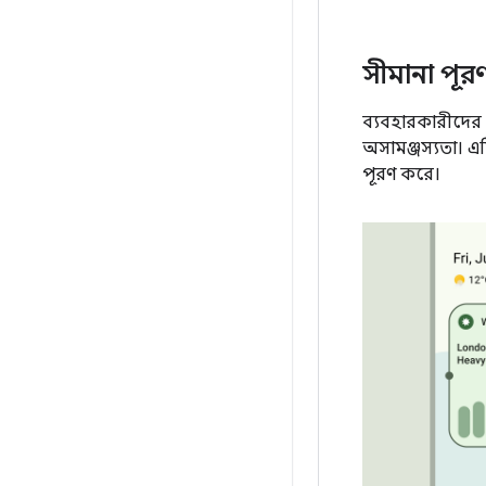
সীমানা পূর
ব্যবহারকারীদের 
অসামঞ্জস্যতা। এট
পূরণ করে।