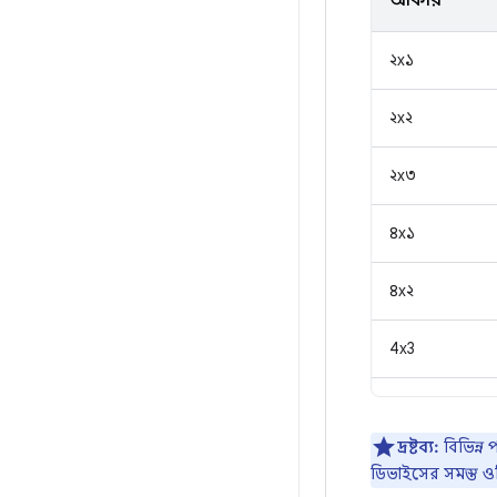
আকার
২x১
২x২
২x৩
৪x১
৪x২
4x3
দ্রষ্টব্য:
বিভিন্ন
ডিভাইসের সমস্ত ওরি