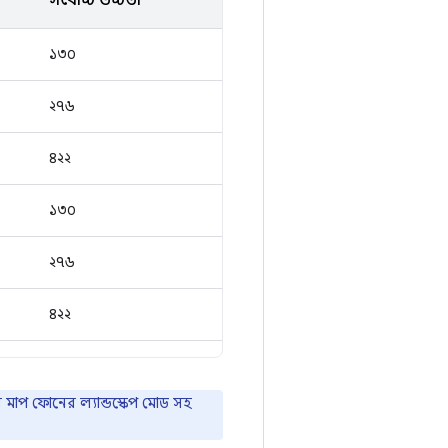
সর্বোচ্চ উচ্চতা
১৩০
২৭৬
৪২২
১৩০
২৭৬
৪২২
র মাপ ফোনের ল্যান্ডস্কেপ মোড সহ