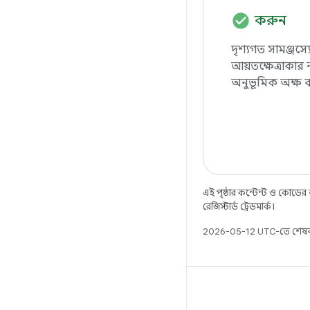
check_circle
করুন
দৃশ্যগত সামঞ্জস
আয়তক্ষেত্রাকার 
অনুভূমিক অক্ষ ব
এই পৃষ্ঠার কন্টেন্ট ও কোডের
রেজিস্টার্ড ট্রেডমার্ক।
2026-05-12 UTC-তে শেষব