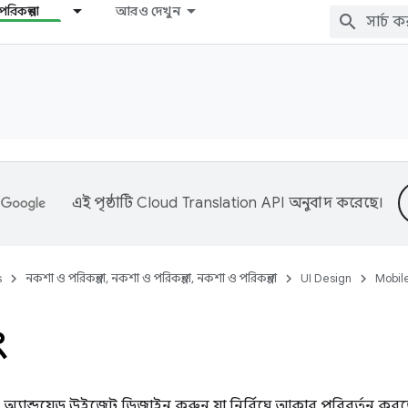
রিকল্পনা
আরও দেখুন
এই পৃষ্ঠাটি
Cloud Translation API
অনুবাদ করেছে।
s
নকশা ও পরিকল্পনা, নকশা ও পরিকল্পনা, নকশা ও পরিকল্পনা
UI Design
Mobil
ং
যান্ড্রয়েড উইজেট ডিজাইন করুন যা নির্বিঘ্নে আকার পরিবর্তন করত