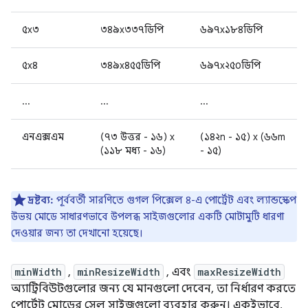
৫x৩
৩৪৯x৩৩৭ডিপি
৬৯৭x১৮৪ডিপি
৫x৪
৩৪৯x৪৫৫ডিপি
৬৯৭x২৫০ডিপি
...
...
...
এনএক্সএম
(৭৩ উত্তর - ১৬) x
(১৪২n - ১৫) x (৬৬m
(১১৮ মধ্য - ১৬)
- ১৫)
দ্রষ্টব্য:
পূর্ববর্তী সারণিতে গুগল পিক্সেল ৪-এ পোর্ট্রেট এবং ল্যান্ডস্কেপ
উভয় মোডে সাধারণভাবে উপলব্ধ সাইজগুলোর একটি মোটামুটি ধারণা
দেওয়ার জন্য তা দেখানো হয়েছে।
minWidth
,
minResizeWidth
, এবং
maxResizeWidth
অ্যাট্রিবিউটগুলোর জন্য যে মানগুলো দেবেন, তা নির্ধারণ করতে
পোর্ট্রেট মোডের সেল সাইজগুলো ব্যবহার করুন। একইভাবে,