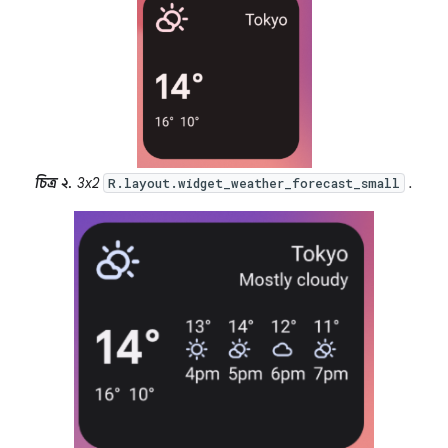
চিত্র ২.
3x2
.
R.layout.widget_weather_forecast_small