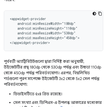
পারেন:
android:maxResizeHeight="450dp">

পূর্ববর্তী অ্যাট্রিবিউটগুলো দ্বারা নির্দিষ্ট করা অনুযায়ী,
উইজেটটির প্রস্থ 180dp থেকে 530dp পর্যন্ত এবং উচ্চতা 110dp
থেকে 450dp পর্যন্ত পরিবর্তনযোগ্য। এরপর, নিম্নলিখিত
শর্তগুলো পূরণ সাপেক্ষে উইজেটটি 3x2 থেকে 5x2 সেল পর্যন্ত
পরিবর্তনযোগ্য:
ডিভাইসটিতে ৫x৪ গ্রিড রয়েছে।
সেল সংখ্যা এবং ডিপিএস-এ উপলব্ধ আকারের মধ্যেকার