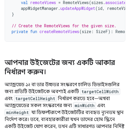
val
remoteViews
=
RemoteViews
(
sizes
.
associateW
appWidgetManager
.
updateAppWidget
(
id
,
remoteVie
}
// Create the RemoteViews for the given size.
private
fun
createRemoteViews
(
size
:
SizeF
):
Remote
আপনার উইজেটের জন্য একটি আকার
নির্ধারণ করুন।
অ্যান্ড্রয়েড ১২ বা তার উচ্চতর সংস্করণে চালিত ডিভাইসগুলির
জন্য প্রতিটি উইজেটকে অবশ্যই একটি
targetCellWidth
এবং
targetCellHeight
নির্ধারণ করতে হবে—অথবা
অ্যান্ড্রয়েডের সকল সংস্করণের জন্য
minWidth
এবং
minHeight
যা ডিফল্টরূপে উইজেটটির ব্যবহৃত ন্যূনতম স্থান
নির্দেশ করে। তবে, ব্যবহারকারীরা যখন তাদের হোম স্ক্রিনে
একটি উইজেট যোগ করেন, তখন এটি সাধারণত আপনার নির্দিষ্ট