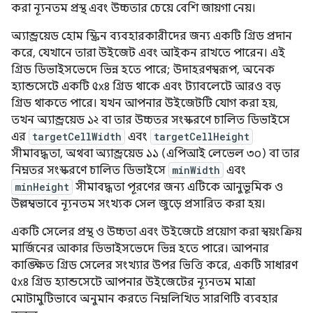
করা ন্যূনতম প্রস্থ এবং উচ্চতার চেয়ে বেশি জায়গা নেয়।
অ্যান্ড্রয়েড হোম স্ক্রিন ব্যবহারকারীদের জন্য একটি গ্রিড প্রদান
করে, যেখানে তারা উইজেট এবং আইকন রাখতে পারেন। এই
গ্রিড ডিভাইসভেদে ভিন্ন হতে পারে; উদাহরণস্বরূপ, অনেক
হ্যান্ডসেটে একটি ৫x৪ গ্রিড থাকে এবং ট্যাবলেটে আরও বড়
গ্রিড থাকতে পারে। যখন আপনার উইজেটটি যোগ করা হয়,
তখন অ্যান্ড্রয়েড ১২ বা তার উচ্চতর সংস্করণে চালিত ডিভাইসে
এর
targetCellWidth
এবং
targetCellHeight
সীমাবদ্ধতা, অথবা অ্যান্ড্রয়েড ১১ (এপিআই লেভেল ৩০) বা তার
নিম্নতর সংস্করণে চালিত ডিভাইসে
minWidth
এবং
minHeight
সীমাবদ্ধতা পূরণের জন্য এটিকে আনুভূমিক ও
উল্লম্বভাবে ন্যূনতম সংখ্যক সেল জুড়ে প্রসারিত করা হয়।
একটি সেলের প্রস্থ ও উচ্চতা এবং উইজেটে প্রয়োগ করা স্বয়ংক্রিয়
মার্জিনের আকার ডিভাইসভেদে ভিন্ন হতে পারে। আপনার
কাঙ্ক্ষিত গ্রিড সেলের সংখ্যার উপর ভিত্তি করে, একটি সাধারণ
৫x৪ গ্রিড হ্যান্ডসেটে আপনার উইজেটের ন্যূনতম মাত্রা
মোটামুটিভাবে অনুমান করতে নিম্নলিখিত সারণিটি ব্যবহার