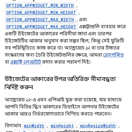
OPTION_APPWIDGET_MIN_WIDTH
,
OPTION_APPWIDGET_MIN_HEIGHT
,
OPTION_APPWIDGET_MAX_WIDTH
, এবং
OPTION_APPWIDGET_MAX_HEIGHT
এক্সট্রাগুলি ব্যবহার করে
একটি উইজেটের আকারের পরিসীমা জানা এবং তারপর
উইজেটটির আকার অনুমান করা সম্ভব ছিল, কিন্তু সেই যুক্তিটি
সব পরিস্থিতিতে কাজ করে না। অ্যান্ড্রয়েড ১২ বা তার উচ্চতর
সংস্করণের জন্য তৈরি উইজেটগুলির ক্ষেত্রে, আমরা
রেসপন্সিভ
বা
এক্সাক্ট লেআউট
প্রদান করার পরামর্শ দিই।
উইজেটের আকারের উপর অতিরিক্ত সীমাবদ্ধতা
নির্দিষ্ট করুন
অ্যান্ড্রয়েড ১২-এ এমন এপিআই যুক্ত করা হয়েছে, যার মাধ্যমে
আপনি বিভিন্ন স্ক্রিন আকারের ডিভাইসে আপনার উইজেটের
আকার আরও নির্ভরযোগ্যভাবে নিশ্চিত করতে পারবেন।
বিদ্যমান
minWidth
,
minHeight
,
minResizeWidth
,