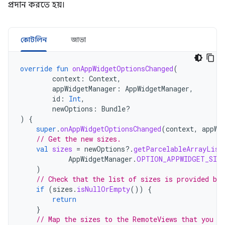
প্রদান করতে হয়।
কোটলিন
জাভা
override
fun
onAppWidgetOptionsChanged
(
context
:
Context
,
appWidgetManager
:
AppWidgetManager
,
id
:
Int
,
newOptions
:
Bundle?
)
{
super
.
onAppWidgetOptionsChanged
(
context
,
appWi
// Get the new sizes.
val
sizes
=
newOptions
?.
getParcelableArrayList
AppWidgetManager
.
OPTION_APPWIDGET_SIZE
)
// Check that the list of sizes is provided by 
if
(
sizes
.
isNullOrEmpty
())
{
return
}
// Map the sizes to the RemoteViews that you w