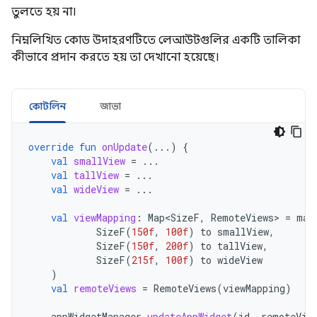
তুলতে হয় না।
নিম্নলিখিত কোড উদাহরণটিতে লেআউটগুলির একটি তালিকা
কীভাবে প্রদান করতে হয় তা দেখানো হয়েছে।
কোটলিন
জাভা
override
fun
onUpdate
(...)
{
val
smallView
=
...
val
tallView
=
...
val
wideView
=
...
val
viewMapping
:
Map<SizeF
,
RemoteViews
>
=
map
SizeF
(
150f
,
100f
)
to
smallView
,
SizeF
(
150f
,
200f
)
to
tallView
,
SizeF
(
215f
,
100f
)
to
wideView
)
val
remoteViews
=
RemoteViews
(
viewMapping
)
appWidgetManager
.
updateAppWidget
(
id
,
remoteVie