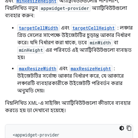
এবং
minResizeHeight
অ্যাট্রিবিউটগুলোর পাশাপাশি,
নিম্নলিখিত নতুন
appwidget-provider
অ্যাট্রিবিউটগুলো
ব্যবহার করুন:
targetCellWidth
এবং
targetCellHeight
: লঞ্চার
গ্রিড সেলের সাপেক্ষে উইজেটটির চূড়ান্ত আকার নির্ধারণ
করে। যদি নির্ধারণ করা থাকে, তবে
minWidth
বা
minHeight
এর পরিবর্তে এই অ্যাট্রিবিউটগুলো ব্যবহৃত
হয়।
maxResizeWidth
এবং
maxResizeHeight
:
উইজেটটির সর্বোচ্চ আকার নির্ধারণ করে, যে আকারে
লঞ্চারটি ব্যবহারকারীকে উইজেটটি পরিবর্তন করার
অনুমতি দেয়।
নিম্নলিখিত XML-এ সাইজিং অ্যাট্রিবিউটগুলো কীভাবে ব্যবহার
করতে হয় তা দেখানো হয়েছে।