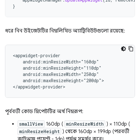
}
ধরে নিন উইজেটটির নিম্নলিখিত অ্যাট্রিবিউটগুলো রয়েছে:
android:maxResizeHeight="200dp">

পূর্ববর্তী কোড স্নিপেটটির অর্থ নিম্নরূপ:
smallView
160dp (
minResizeWidth
) × 110dp (
minResizeHeight
) থেকে 160dp × 199dp (পরবর্তী
কাটঅফ পয়েন্ট - 1dp) পর্যন্ত সমর্থন করে।