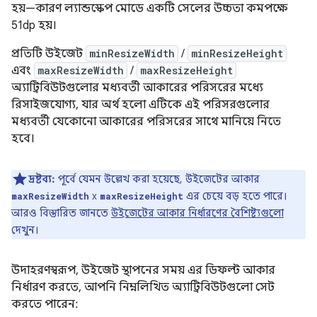
হয়—কারণ ল্যান্ডস্কেপ মোডে একটি সেলের উচ্চতা কমপক্ষে
51dp হয়।
প্রতিটি উইজেট
minResizeWidth
/
minResizeHeight
এবং
maxResizeWidth
/
maxResizeHeight
অ্যাট্রিবিউটগুলোর মধ্যবর্তী আকারের পরিসরের মধ্যে
রিসাইজযোগ্য, যার অর্থ হলো এটিকে এই পরিসরগুলোর
মধ্যবর্তী যেকোনো আকারের পরিসরের সাথে মানিয়ে নিতে
হবে।
দ্রষ্টব্য:
পূর্বে যেমন উল্লেখ করা হয়েছে, উইজেটের আকার
x
এর চেয়ে বড় হতে পারে।
maxResizeWidth
maxResizeHeight
আরও বিস্তারিত জানতে
উইজেটের আকার নির্ধারণের বৈশিষ্ট্যগুলো
দেখুন।
উদাহরণস্বরূপ, উইজেট স্থাপনের সময় এর ডিফল্ট আকার
নির্ধারণ করতে, আপনি নিম্নলিখিত অ্যাট্রিবিউটগুলো সেট
করতে পারেন: