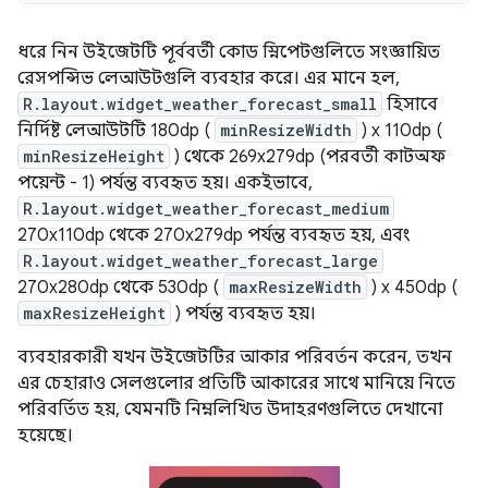
ধরে নিন উইজেটটি পূর্ববর্তী কোড স্নিপেটগুলিতে সংজ্ঞায়িত
রেসপন্সিভ লেআউটগুলি ব্যবহার করে। এর মানে হল,
R.layout.widget_weather_forecast_small
হিসাবে
নির্দিষ্ট লেআউটটি 180dp (
minResizeWidth
) x 110dp (
minResizeHeight
) থেকে 269x279dp (পরবর্তী কাটঅফ
পয়েন্ট - 1) পর্যন্ত ব্যবহৃত হয়। একইভাবে,
R.layout.widget_weather_forecast_medium
270x110dp থেকে 270x279dp পর্যন্ত ব্যবহৃত হয়, এবং
R.layout.widget_weather_forecast_large
270x280dp থেকে 530dp (
maxResizeWidth
) x 450dp (
maxResizeHeight
) পর্যন্ত ব্যবহৃত হয়।
ব্যবহারকারী যখন উইজেটটির আকার পরিবর্তন করেন, তখন
এর চেহারাও সেলগুলোর প্রতিটি আকারের সাথে মানিয়ে নিতে
পরিবর্তিত হয়, যেমনটি নিম্নলিখিত উদাহরণগুলিতে দেখানো
হয়েছে।