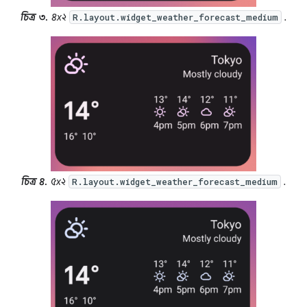
চিত্র ৩.
৪x২
.
R.layout.widget_weather_forecast_medium
চিত্র ৪.
৫x২
.
R.layout.widget_weather_forecast_medium