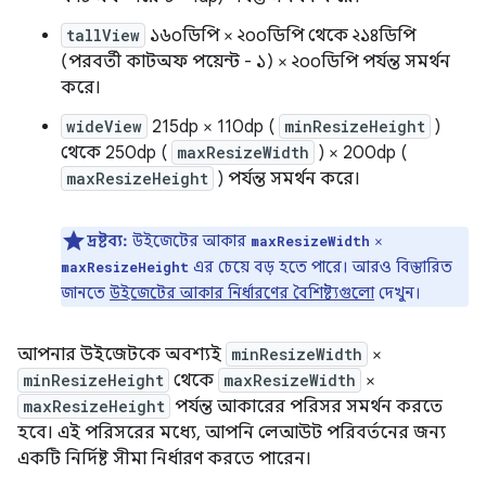
tallView
১৬০ডিপি × ২০০ডিপি থেকে ২১৪ডিপি
(পরবর্তী কাটঅফ পয়েন্ট - ১) × ২০০ডিপি পর্যন্ত সমর্থন
করে।
wideView
215dp × 110dp (
minResizeHeight
)
থেকে 250dp (
maxResizeWidth
) × 200dp (
maxResizeHeight
) পর্যন্ত সমর্থন করে।
দ্রষ্টব্য:
উইজেটের আকার
×
maxResizeWidth
এর চেয়ে বড় হতে পারে। আরও বিস্তারিত
maxResizeHeight
জানতে
উইজেটের আকার নির্ধারণের বৈশিষ্ট্যগুলো
দেখুন।
আপনার উইজেটকে অবশ্যই
minResizeWidth
×
minResizeHeight
থেকে
maxResizeWidth
×
maxResizeHeight
পর্যন্ত আকারের পরিসর সমর্থন করতে
হবে। এই পরিসরের মধ্যে, আপনি লেআউট পরিবর্তনের জন্য
একটি নির্দিষ্ট সীমা নির্ধারণ করতে পারেন।