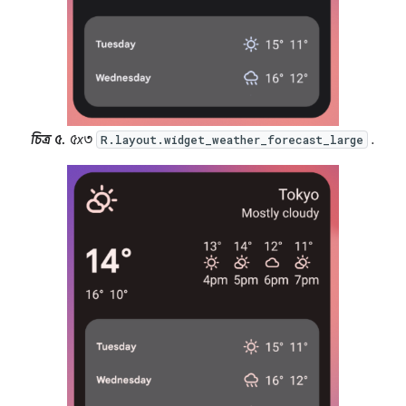
চিত্র ৫.
৫x৩
.
R.layout.widget_weather_forecast_large