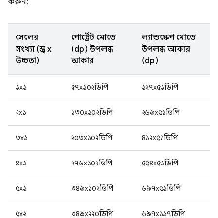
করুন:
সেলের
পোর্ট্রেট মোডে
ল্যান্ডস্কেপ মোডে
সংখ্যা (প্রস্থ x
(dp) উপলব্ধ
উপলব্ধ আকার
উচ্চতা)
আকার
(dp)
১x১
৫৭x১০২ডিপি
১২৭x৫১ডিপি
২x১
১৩০x১০২ডিপি
২৬৯x৫১ডিপি
৩x১
২০৩x১০২ডিপি
৪১২x৫১ডিপি
৪x১
২৭৬x১০২ডিপি
৫৫৪x৫১ডিপি
৫x১
৩৪৯x১০২ডিপি
৬৯৭x৫১ডিপি
৫x২
৩৪৯x২২০ডিপি
৬৯৭x১১৭ডিপি