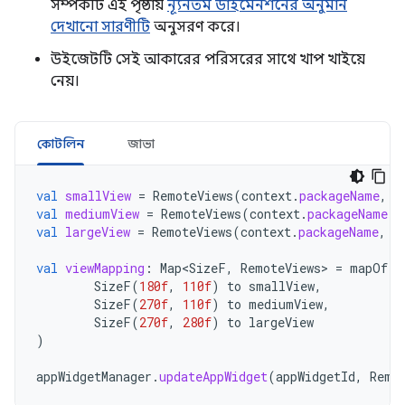
সম্পর্কটি এই পৃষ্ঠায়
ন্যূনতম ডাইমেনশনের অনুমান
দেখানো সারণীটি
অনুসরণ করে।
উইজেটটি সেই আকারের পরিসরের সাথে খাপ খাইয়ে
নেয়।
কোটলিন
জাভা
val
smallView
=
RemoteViews
(
context
.
packageName
,
R
val
mediumView
=
RemoteViews
(
context
.
packageName
,
val
largeView
=
RemoteViews
(
context
.
packageName
,
R
val
viewMapping
:
Map<SizeF
,
RemoteViews
>
=
mapOf
(
SizeF
(
180f
,
110f
)
to
smallView
,
SizeF
(
270f
,
110f
)
to
mediumView
,
SizeF
(
270f
,
280f
)
to
largeView
)
appWidgetManager
.
updateAppWidget
(
appWidgetId
,
Remo