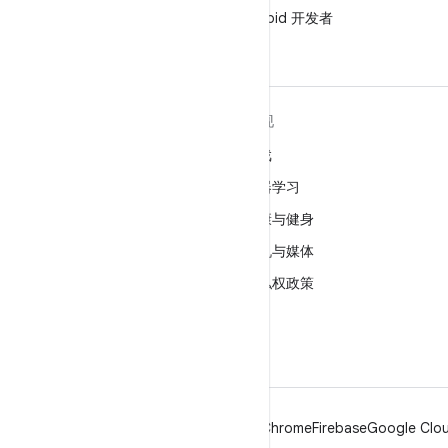
在微信中关注 Android 开发者
关于 ANDROID
发现
Android
游戏
适用于企业的 Android
机器学习
安全
健康与健身
源代码
相机与媒体
新闻
隐私权政策
博客
5G
播客
Android
Chrome
Firebase
Google Clou