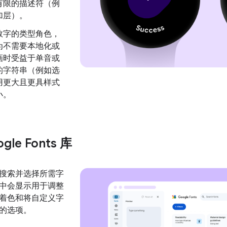
有限的描述符（例
加层）。
数字的类型角色，
为不需要本地化或
画时受益于单音或
的字符串（例如选
用更大且更具样式
小。
le Fonts 库
搜索并选择所需字
中会显示用于调整
着色和将自定义字
的选项。