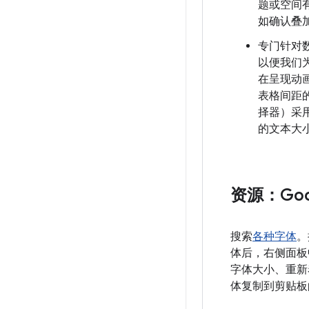
题或空间
如确认叠
专门针对
以便我们
在呈现动
表格间距
择器）采
的文本大
资源：Goog
搜索
各种字体
。
体后，右侧面板
字体大小、重新
体复制到剪贴板