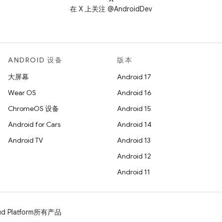
在 X 上关注 @AndroidDev
ANDROID 设备
版本
大屏幕
Android 17
Wear OS
Android 16
ChromeOS 设备
Android 15
Android for Cars
Android 14
Android TV
Android 13
Android 12
Android 11
d Platform
所有产品