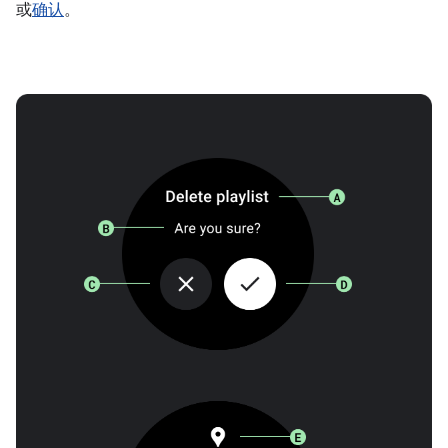
或
确认
。