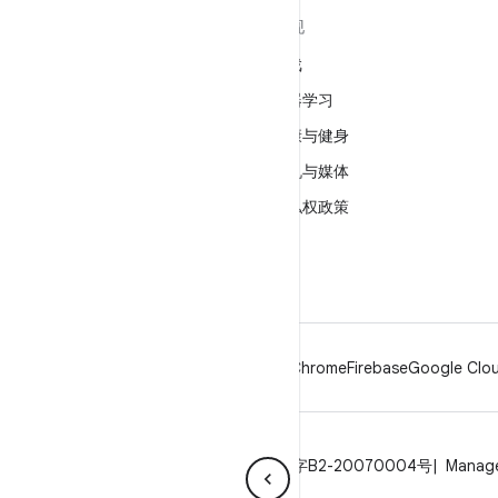
关于 ANDROID
发现
Android
游戏
适用于企业的 Android
机器学习
安全
健康与健身
源代码
相机与媒体
新闻
隐私权政策
博客
5G
播客
Android
Chrome
Firebase
Google Clou
隐私权政策
许可
品牌指南
ICP证合字B2-20070004号
Manage