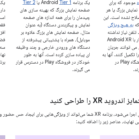
ه
موجود که برای
یک برنامه Android
Tier 1
یا
Tier 2
نمایش بزرگ یا هر
صفحه نمایش بزرگ که بهینه سازی های
لاح نشده است. این
چیدمان را برای همه اندازه های صفحه
است
 که
به هیچ ویژگی
نمایش و پیکربندی دستگاه (به عنوان
 تلفن نیاز نداشته
مثال، صفحه نمایش های بزرگ علاوه بر
باشد، به طور خودکار با Android XR
موبایل)، همراه با پشتیبانی پیشرفته از
 می توانند جریان
دستگاه های ورودی خارجی و چند وظیفه
تکمیل کنند. آنها به
ای پیاده سازی کرده است. آنها به طور
نها
طور خودکار در فروشگاه Play در
خودکار در فروشگاه Play در دسترس قرار
برنا
د.
می گیرند.
روید XR را طراحی کنید
وقتی در فضای کامل اجرا می‌شود، برنامه XR شما می‌تواند از ویژگی‌هایی برای 
بی نهایت، عناصر زیر را اضافه کنید: