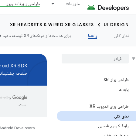
ملزومات
طراحی و برنامه ریزی
XR HEADSETS & WIRED XR GLASSES
UI DESIGN
نمای کلی
راهنما
برای هدست‌ها و عینک‌های XR توسعه دهید ➡️
Android XR SDK اکنون در پیش نمایش برنامه نویس در دسترس است. ما بازخورد شما را می 
صفحه پشتیبان
طراحی برای XR
پایه ها
است.
طراحی برای اندروید XR
نمای کلی
رابط کاربری فضایی
Android Developers
محیط های فضایی