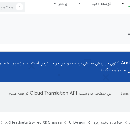
توسعه دهید
بیشتر
/
خواهیم! برای ارتباط با ما به
ی
ما مراجعه کنید.
این صفحه به‌وسیله
ترجمه شده
طراحی و برنامه ریزی
UI Design
XR Headsets & wired XR Glasses