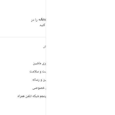
WeChat
«توسعه‌دهندگان Android» را در
WeChat دنبال کنید
مطالب بیشتر درباره
کاوش
ANDROID
بازی
Android
یادگیری ماشین
Android برای سازمان‌ها
بهداشت و سلامت
امنیت
دوربین و رسانه
منبع آزاد
حریم خصوصی
اخبار
نسل پنجم شبکه تلفن همراه
وبلاگ
پادکست‌ها