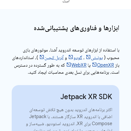
است
ابزارها و فناوری‌های پشتیبانی‌شده
با استفاده از ابزارهای توسعه اندروید آشنا، موتورهای بازی
محبوب (
یونیتی
،
گودو
و
آنریل انجین
)، استانداردهای
باز
OpenXR
یا
WebXR
که به طور گسترده در دسترس
است، برنامه‌هایی برای نسل بعدی محاسبات ایجاد کنید.
Jetpack XR SDK
اکثر برنامه‌های اندروید بدون هیچ تلاش توسعه‌ای
اضافی با اندروید XR سازگار هستند. با Jetpack
Compose برای XR، اندروید استودیو، شبیه‌ساز و
ابزارهای سه‌بعدی دلخواه خود، تجربیات برنامه‌ای