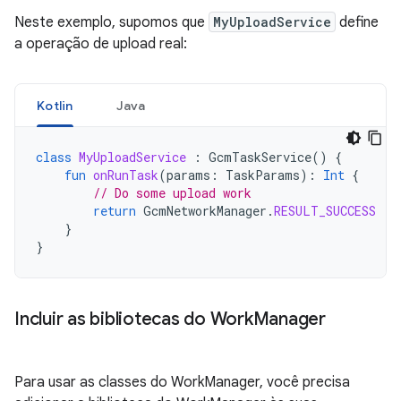
Neste exemplo, supomos que
MyUploadService
define
a operação de upload real:
Kotlin
Java
class
MyUploadService
:
GcmTaskService
()
{
fun
onRunTask
(
params
:
TaskParams
):
Int
{
// Do some upload work
return
GcmNetworkManager
.
RESULT_SUCCESS
}
}
Incluir as bibliotecas do Work
Manager
Para usar as classes do WorkManager, você precisa