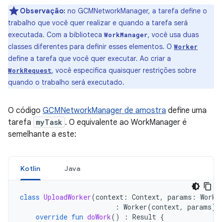
Observação:
no GCMNetworkManager, a tarefa define o
trabalho que você quer realizar e quando a tarefa será
executada. Com a biblioteca
, você usa duas
WorkManager
classes diferentes para definir esses elementos. O
Worker
define a tarefa que você quer executar. Ao criar a
, você especifica quaisquer restrições sobre
WorkRequest
quando o trabalho será executado.
O código
GCMNetworkManager de amostra
define uma
tarefa
myTask
. O equivalente ao WorkManager é
semelhante a este:
Kotlin
Java
class
UploadWorker
(
context
:
Context
,
params
:
Worke
:
Worker
(
context
,
params
)
override
fun
doWork
()
:
Result
{