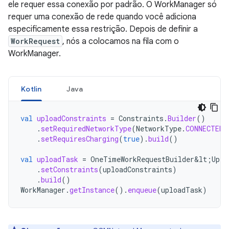
ele requer essa conexão por padrão. O WorkManager só
requer uma conexão de rede quando você adiciona
especificamente essa restrição. Depois de definir a
WorkRequest
, nós a colocamos na fila com o
WorkManager.
Kotlin
Java
val
uploadConstraints
=
Constraints
.
Builder
()
.
setRequiredNetworkType
(
NetworkType
.
CONNECTED
)
.
setRequiresCharging
(
true
).
build
()
val
uploadTask
=
OneTimeWorkRequestBuilder&lt
;
Uplo
.
setConstraints
(
uploadConstraints
)
.
build
()
WorkManager
.
getInstance
().
enqueue
(
uploadTask
)