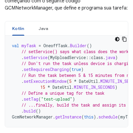
começando com o seguinte código
GCMNetworkManager, que define e programa sua tarefa:
Kotlin
Java
val
myTask
=
OneoffTask
.
Builder
()
// setService() says what class does the work
.
setService
(
MyUploadService
::
class
.
java
)
// Don't run the task unless device is chargin
.
setRequiresCharging
(
true
)
// Run the task between 5 & 15 minutes from no
.
setExecutionWindow
(
5
*
DateUtil
.
MINUTE_IN_SEC
15
*
DateUtil
.
MINUTE_IN_SECONDS
)
// Define a unique tag for the task
.
setTag
(
"test-upload"
)
// ...finally, build the task and assign its v
.
build
()
GcmNetworkManager
.
getInstance
(
this
).
schedule
(
myTas