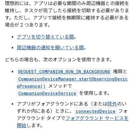
理想的には、アプリは必要な期間のみ周辺機器との接続を
維持し、タスクが完了したら接続を切断する必要がありま
す。ただし、アプリで接続を無期限に維持する必要がある
場合が 2 つあります。
アプリを切り替えている間
。
周辺機器の通知を聞いている間
。
どちらの場合も、次のオプションを使用できます。
REQUEST_COMPANION_RUN_IN_BACKGROUND
権限と
CompanionDeviceManager.startObservingDevic
ePresence()
メソッドで
CompanionDeviceService
を使用します。
アプリがフォアグラウンドにある（または
除外
のい
ずれか内にある）ときに、
connectedDevice
フォ
アグラウンド タイプで
フォアグラウンド サービスを
開始
します。