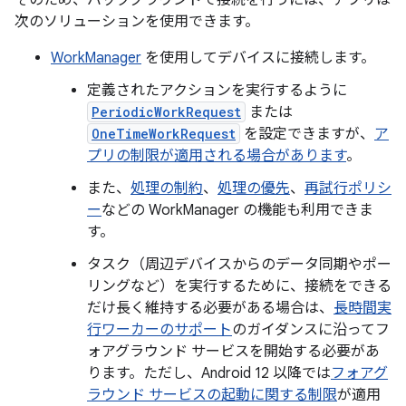
次のソリューションを使用できます。
WorkManager
を使用してデバイスに接続します。
定義されたアクションを実行するように
PeriodicWorkRequest
または
OneTimeWorkRequest
を設定できますが、
ア
プリの制限が適用される場合があります
。
また、
処理の制約
、
処理の優先
、
再試行ポリシ
ー
などの WorkManager の機能も利用できま
す。
タスク（周辺デバイスからのデータ同期やポー
リングなど）を実行するために、接続をできる
だけ長く維持する必要がある場合は、
長時間実
行ワーカーのサポート
のガイダンスに沿ってフ
ォアグラウンド サービスを開始する必要があ
ります。ただし、Android 12 以降では
フォアグ
ラウンド サービスの起動に関する制限
が適用