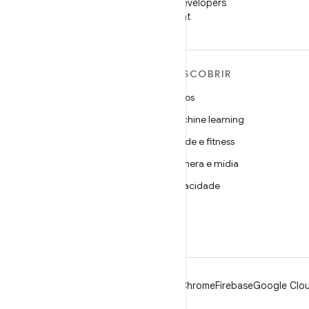
Siga o Android Developers
no WeChat
MAIS SOBRE O ANDROID
DESCOBRIR
Android
Jogos
Android para empresas
Machine learning
Segurança
Saúde e fitness
Source
Câmera e mídia
Notícias
Privacidade
Blog
5G
Podcasts
Android
Chrome
Firebase
Google Clou