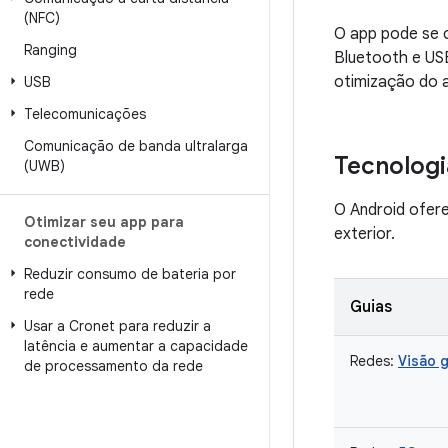
(NFC)
O app pode se c
Ranging
Bluetooth e USB
otimização do 
USB
Telecomunicações
Comunicação de banda ultralarga
Tecnologi
(UWB)
O Android ofer
Otimizar seu app para
exterior.
conectividade
Reduzir consumo de bateria por
rede
Guias
Usar a Cronet para reduzir a
latência e aumentar a capacidade
Redes:
Visão g
de processamento da rede