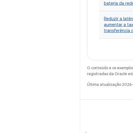
bateria da red
Reduzir a latên
aumentar a ta
transferência 
O conteúdo e os exemplos 
registradas da Oracle e/o
Última atualização 2026
WeChat