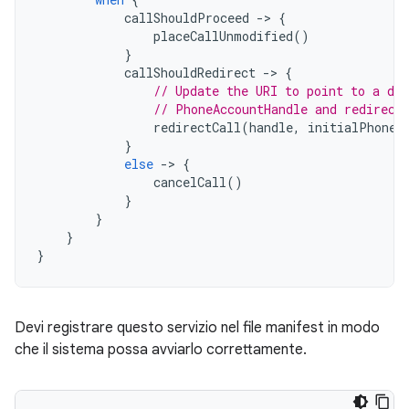
callShouldProceed
-
>
{
placeCallUnmodified
()
}
callShouldRedirect
-
>
{
// Update the URI to point to a di
// PhoneAccountHandle and redirect
redirectCall
(
handle
,
initialPhoneA
}
else
-
>
{
cancelCall
()
}
}
}
}
Devi registrare questo servizio nel file manifest in modo
che il sistema possa avviarlo correttamente.