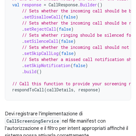
val
response
=
CallResponse
.
Builder
()
// Sets whether the incoming call should be bl
.
setDisallowCall
(
false
)
// Sets whether the incoming call should be re
.
setRejectCall
(
false
)
// Sets whether ringing should be silenced for
.
setSilenceCall
(
false
)
// Sets whether the incoming call should not b
.
setSkipCallLog
(
false
)
// Sets whether a missed call notification sho
.
setSkipNotification
(
false
)
.
build
()
// Call this function to provide your screening res
respondToCall
(
callDetails
,
response
)
Devi registrare l'implementazione di
CallScreeningService
nel file manifest con
l'autorizzazione e il filtro per intent appropriati affinché il
sistema possa attivarla correttamente.