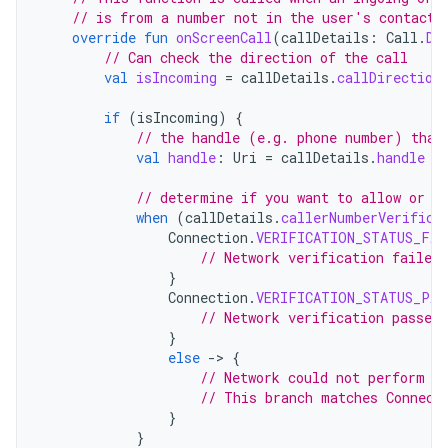
// is from a number not in the user's contacts
override
fun
onScreenCall
(
callDetails
:
Call
.
De
// Can check the direction of the call
val
isIncoming
=
callDetails
.
callDirection
if
(
isIncoming
)
{
// the handle (e.g. phone number) that
val
handle
:
Uri
=
callDetails
.
handle
// determine if you want to allow or r
when
(
callDetails
.
callerNumberVerifica
Connection
.
VERIFICATION_STATUS_FAI
// Network verification failed
}
Connection
.
VERIFICATION_STATUS_PAS
// Network verification passed,
}
else
-
>
{
// Network could not perform v
// This branch matches Connect
}
}