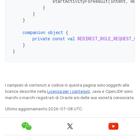
startActivityForResult
(
intent
,
RED
}
}
}
companion
object
{
private
const
val
REDIRECT_ROLE_REQUEST_CO
}
}
I campioni di contenuti e codice in questa pagina sono soggetti alle
licenze descritte nella
Licenza per i contenuti
. Java e OpenJDK sono
marchi o marchi registrati di Oracle e/o delle sue società consociate.
Ultimo aggiornamento 2026-07-08 UTC.