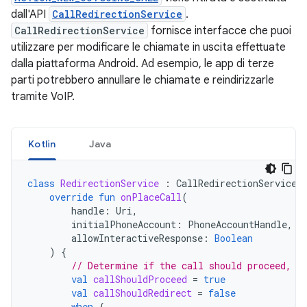
dall'API
CallRedirectionService
.
CallRedirectionService
fornisce interfacce che puoi
utilizzare per modificare le chiamate in uscita effettuate
dalla piattaforma Android. Ad esempio, le app di terze
parti potrebbero annullare le chiamate e reindirizzarle
tramite VoIP.
Kotlin
Java
class
RedirectionService
:
CallRedirectionService
(
override
fun
onPlaceCall
(
handle
:
Uri
,
initialPhoneAccount
:
PhoneAccountHandle
,
allowInteractiveResponse
:
Boolean
)
{
// Determine if the call should proceed, b
val
callShouldProceed
=
true
val
callShouldRedirect
=
false
when
{