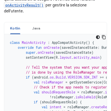
onActivityResult()
per gestire la selezione
dell'utente.
Kotlin
Java
class
MainActivity
:
AppCompatActivity
()
{
override
fun
onCreate
(
savedInstanceState
:
Bund
super
.
onCreate
(
savedInstanceState
)
setContentView
(
R
.
layout
.
activity_main
)
// Tell the system that you want your app 
// is done by using the RoleManager to regi
if
(
android
.
os
.
Build
.
VERSION
.
SDK_INT
>
=
an
val
roleManager
=
getSystemService
(
Con
// Check if the app needs to register c
val
shouldRequestRole
=
roleManager
.
isR
!
roleManager
.
isRoleHeld
(
RoleMa
if
(
shouldRequestRole
)
{
val
intent
=
roleManager
.
createRequ