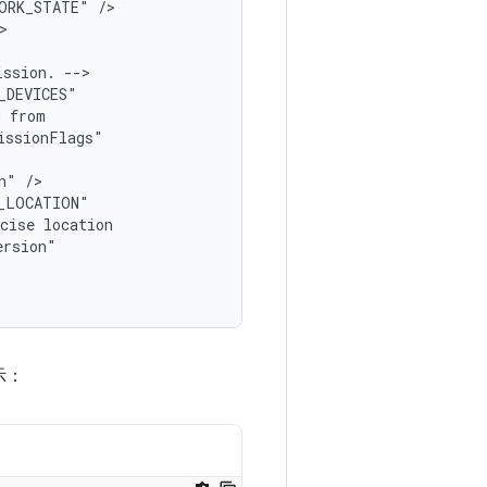
WORK_STATE"
/>

>

ission.
-->

n
n"
/>

cise
示：