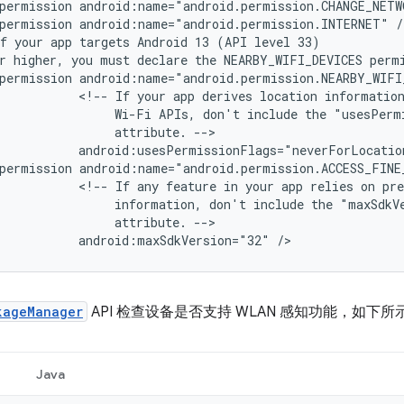
permission
android:name="android.permission.CHANGE_NET
permission
android:name="android.permission.INTERNET"
/
f
your
app
targets
Android 13
(API
r
higher,
you
must
declare
the
NEARBY_WIFI_DEVICES
perm
permission
<!--
If
your
app
derives
location
informatio
Wi-Fi
APIs,
don't
include
the
attribute.
android:usesPermissionFlags="neverForLocatio
permission
<!--
If
any
feature
in
your
app
relies
on
pre
information,
don't
include
the
attribute.
android:maxSdkVersion="32"
/>
kageManager
API 检查设备是否支持 WLAN 感知功能，如下所
Java