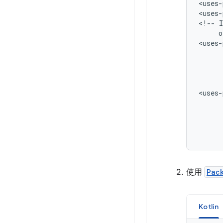
<uses-
<uses-
<!--
I
o
<uses-
<uses-
使用
Pac
Kotlin