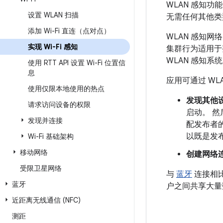
WLAN 感知功
设置 WLAN 扫描
无需任何其他类型
添加 Wi-Fi 直连（点对点）
WLAN 感知
实现 Wi-Fi 感知
集群行为适用于整
WLAN 感知系
使用 RTT API 设置 Wi-Fi 位置信
息
应用可通过 WLA
使用仅限本地使用的热点
发现其他
请求访问设备的权限
启动。
然
发现并连接
配发布者
以既是发
Wi-Fi 基础架构
移动网络
创建网络
受限卫星网络
与
蓝牙
连接相比
蓝牙
户之间共享大量
近距离无线通信 (NFC)
测距