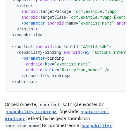
<
intent
android
:
targetPackage
=
"com.example.myapp"
android
:
targetClass
=
"com.example.myapp.Exercis
<
parameter
android
:
name
=
"exercise.name"
androi
<
/
intent
>

<
/
capability
>

<
shortcut
android
:
shortcutId
=
"CARDIO_RUN"
<
capability
-
binding
android
:
key
=
"actions.intent.
<
parameter
-
binding
android
:
key
=
"exercise.name"
android
:
value
=
"@array/run_names"
/
<
/
capability
-
binding
>

<
/
shortcut
Önceki örnekte,
shortcut
satır içi envanter bir
<capability-binding>
öğesinde
<parameter-
binding>
etiketi, bu belgede tanımlanan
exercise.name
BII parametresine
<capability>
.