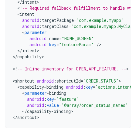
<
/
intent
<
!
-- Required fallback fulfillment to handle whe
<
intent
android
:
targetPackage
=
"com.example.myapp"
android
:
targetClass
=
"com.example.myapp.MyClass
<
parameter
android
:
name
=
"HOME_SCREEN"
android
:
key
=
"featureParam"
/
<
/
intent
>

<
/
capability
>

<
!
-- Inline inventory for OPEN_APP_FEATURE. --
>

<
shortcut
android
:
shortcutId
=
"ORDER_STATUS"
<
capability
-
binding
android
:
key
=
"actions.intent.
<
parameter
-
binding
android
:
key
=
"feature"
android
:
value
=
"@array/order_status_names"
/
<
/
capability
-
binding
>

<
/
shortcut