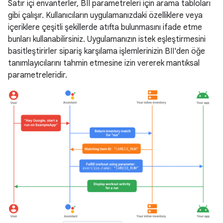
Satır içi envanterler, BII parametreleri için arama tabloları
gibi çalışır. Kullanıcıların uygulamanızdaki özelliklere veya
içeriklere çeşitli şekillerde atıfta bulunmasını ifade etme
bunları kullanabilirsiniz. Uygulamanızın istek eşleştirmesini
basitleştirirler sipariş karşılama işlemlerinizin BII'den öğe
tanımlayıcılarını tahmin etmesine izin vererek mantıksal
parametreleridir.