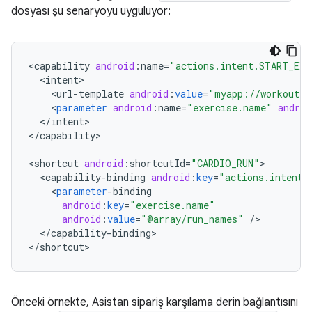
dosyası şu senaryoyu uyguluyor:
<
capability
android
:
name
=
"actions.intent.START_EXE
<
intent
<
url
-
template
android
:
value
=
"myapp://workout{?
<
parameter
android
:
name
=
"exercise.name"
androi
<
/
intent
>

<
/
capability
>

<
shortcut
android
:
shortcutId
=
"CARDIO_RUN"
<
capability
-
binding
android
:
key
=
"actions.intent.
<
parameter
-
binding
android
:
key
=
"exercise.name"
android
:
value
=
"@array/run_names"
/
<
/
capability
-
binding
>

<
/
shortcut
Önceki örnekte, Asistan sipariş karşılama derin bağlantısını