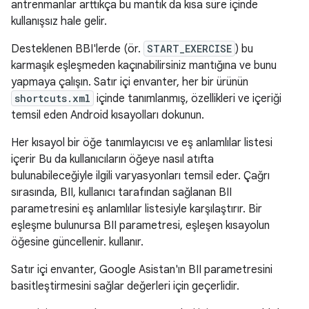
antrenmanlar arttıkça bu mantık da kısa süre içinde
kullanışsız hale gelir.
Desteklenen BBI'lerde (ör.
START_EXERCISE
) bu
karmaşık eşleşmeden kaçınabilirsiniz mantığına ve bunu
yapmaya çalışın. Satır içi envanter, her bir ürünün
shortcuts.xml
içinde tanımlanmış, özellikleri ve içeriği
temsil eden Android kısayolları dokunun.
Her kısayol bir öğe tanımlayıcısı ve eş anlamlılar listesi
içerir Bu da kullanıcıların öğeye nasıl atıfta
bulunabileceğiyle ilgili varyasyonları temsil eder. Çağrı
sırasında, BII, kullanıcı tarafından sağlanan BII
parametresini eş anlamlılar listesiyle karşılaştırır. Bir
eşleşme bulunursa BII parametresi, eşleşen kısayolun
öğesine güncellenir. kullanır.
Satır içi envanter, Google Asistan'ın BII parametresini
basitleştirmesini sağlar değerleri için geçerlidir.