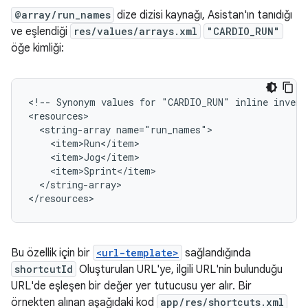
@array/run_names
dize dizisi kaynağı, Asistan'ın tanıdığı
ve eşlendiği
res/values/arrays.xml
"CARDIO_RUN"
öğe kimliği:
<!-- Synonym values for "CARDIO_RUN" inline invento
<resources>

  <string-array name="run_names">

    <item>Run</item>

    <item>Jog</item>

    <item>Sprint</item>

  </string-array>

Bu özellik için bir
<url-template>
sağlandığında
shortcutId
Oluşturulan URL'ye, ilgili URL'nin bulunduğu
URL'de eşleşen bir değer yer tutucusu yer alır. Bir
örnekten alınan aşağıdaki kod
app/res/shortcuts.xml