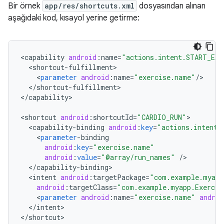
Bir örnek
app/res/shortcuts.xml
dosyasından alınan
aşağıdaki kod, kısayol yerine getirme:
<
capability
android
:
name
=
"actions.intent.START_EXE
<
shortcut
-
fulfillment
<
parameter
android
:
name
=
"exercise.name"
/
<
/
shortcut
-
fulfillment
>

<
/
capability
>

<
shortcut
android
:
shortcutId
=
"CARDIO_RUN"
<
capability
-
binding
android
:
key
=
"actions.intent.
<
parameter
-
binding
android
:
key
=
"exercise.name"
android
:
value
=
"@array/run_names"
/
<
/
capability
-
binding
<
intent
android
:
targetPackage
=
"com.example.myapp
android
:
targetClass
=
"com.example.myapp.Exercis
<
parameter
android
:
name
=
"exercise.name"
androi
<
/
intent
>

<
/
shortcut