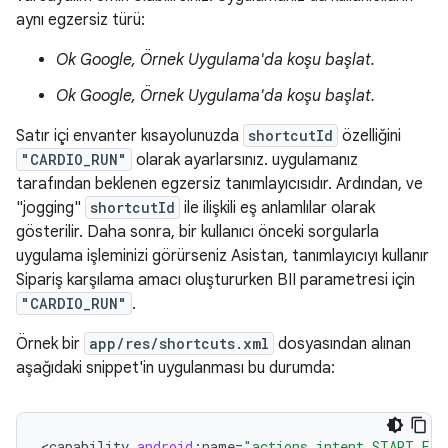
aynı egzersiz türü:
Ok Google, Örnek Uygulama'da koşu başlat.
Ok Google, Örnek Uygulama'da koşu başlat.
Satır içi envanter kısayolunuzda
shortcutId
özelliğini
"CARDIO_RUN"
olarak ayarlarsınız. uygulamanız
tarafından beklenen egzersiz tanımlayıcısıdır. Ardından, ve
"jogging"
shortcutId
ile ilişkili eş anlamlılar olarak
gösterilir. Daha sonra, bir kullanıcı önceki sorgularla
uygulama işleminizi görürseniz Asistan, tanımlayıcıyı kullanır
Sipariş karşılama amacı oluştururken BII parametresi için
"CARDIO_RUN"
.
Örnek bir
app/res/shortcuts.xml
dosyasından alınan
aşağıdaki snippet'in uygulanması bu durumda:
<
capability
android
:
name
=
"actions.intent.START_EXE