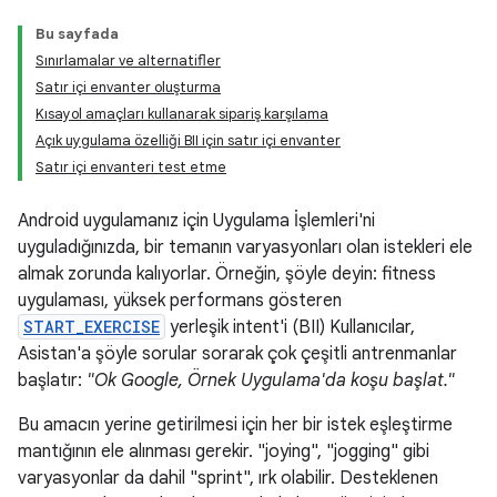
Bu sayfada
Sınırlamalar ve alternatifler
Satır içi envanter oluşturma
Kısayol amaçları kullanarak sipariş karşılama
Açık uygulama özelliği BII için satır içi envanter
Satır içi envanteri test etme
Android uygulamanız için Uygulama İşlemleri'ni
uyguladığınızda, bir temanın varyasyonları olan istekleri ele
almak zorunda kalıyorlar. Örneğin, şöyle deyin: fitness
uygulaması, yüksek performans gösteren
START_EXERCISE
yerleşik intent'i (BII) Kullanıcılar,
Asistan'a şöyle sorular sorarak çok çeşitli antrenmanlar
başlatır:
"Ok Google, Örnek Uygulama'da koşu başlat."
Bu amacın yerine getirilmesi için her bir istek eşleştirme
mantığının ele alınması gerekir. "joying", "jogging" gibi
varyasyonlar da dahil "sprint", ırk olabilir. Desteklenen