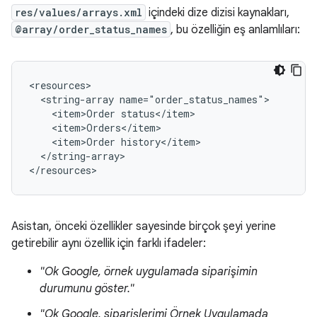
res/values/arrays.xml
içindeki dize dizisi kaynakları,
@array/order_status_names
, bu özelliğin eş anlamlıları:
<resources>

  <string-array name="order_status_names">

    <item>Order status</item>

    <item>Orders</item>

    <item>Order history</item>

  </string-array>

Asistan, önceki özellikler sayesinde birçok şeyi yerine
getirebilir aynı özellik için farklı ifadeler:
"Ok Google, örnek uygulamada siparişimin
durumunu göster."
"Ok Google, siparişlerimi Örnek Uygulamada