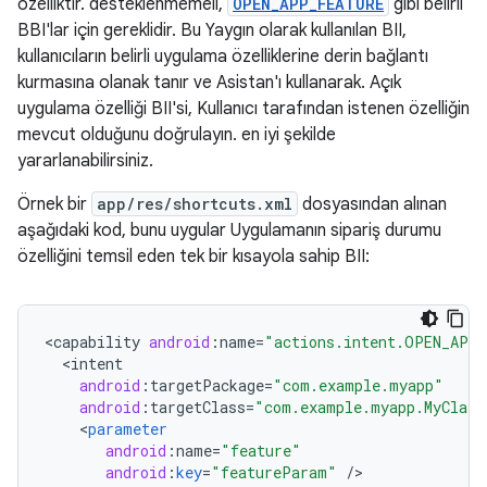
özelliktir. desteklenmemeli,
OPEN_APP_FEATURE
gibi belirli
BBI'lar için gereklidir. Bu Yaygın olarak kullanılan BII,
kullanıcıların belirli uygulama özelliklerine derin bağlantı
kurmasına olanak tanır ve Asistan'ı kullanarak. Açık
uygulama özelliği BII'si, Kullanıcı tarafından istenen özelliğin
mevcut olduğunu doğrulayın. en iyi şekilde
yararlanabilirsiniz.
Örnek bir
app/res/shortcuts.xml
dosyasından alınan
aşağıdaki kod, bunu uygular Uygulamanın sipariş durumu
özelliğini temsil eden tek bir kısayola sahip BII:
<
capability
android
:
name
=
"actions.intent.OPEN_APP
<
intent
android
:
targetPackage
=
"com.example.myapp"
android
:
targetClass
=
"com.example.myapp.MyClass
<
parameter
android
:
name
=
"feature"
android
:
key
=
"featureParam"
/