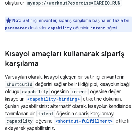
oluşturur
myapp://workout?exercise=CARDIO_RUN
Not:
Satır içi envanter, sipariş karşılama başına en fazla bir
destekler
öğesinin
öğesi.
parameter
capability
intent
Kısayol amaçları kullanarak sipariş
karşılama
Varsayılan olarak, kısayol eşleşen bir satır içi envanterin
shortcutId
değerini sağlar belirtildiği gibi, kısayolun bağlı
olduğu
capability
öğesinin
intent
öğesine değer
kısayolun
<capability-binding>
etiketine dokunun.
Şunları yapabilirsiniz: alternatif olarak, kısayolun kendisinde
tanımlanan bir
intent
öğesinin sipariş karşılamayı
capability
öğesine
<shortcut-fulfillment>
etiketi
ekleyerek yapabilirsiniz.