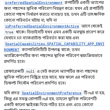
preferredSpatialEnvironment
প্রপার্টিটি একটি অ্যাপের
জন্য পছন্দের স্থানিক পরিবেশ নিয়ন্ত্রণ করে। যখন এই প্রপার্টিটি
কোনো পছন্দ নির্ধারণ করতে ব্যবহৃত হয়, তখন এটি তাৎক্ষণিক
কোনো পরিবর্তন ঘটায় না, যদি না
isPreferredSpatialEnvironmentActive
আগে থেকেই
true
থাকে। ডিভাইসটি যখন এমন একটি অবস্থায় প্রবেশ করে
যেখানে XR ব্যাকগ্রাউন্ড পরিবর্তন করা যায় এবং
SpatialCapabilities.SPATIAL_CAPABILITY_APP_ENVI
RONMENT
ক্যাপাবিলিটিটি উপলব্ধ থাকে, তখন
অ্যাপ্লিকেশনটির জন্য পছন্দের স্থানিক পরিবেশ স্বয়ংক্রিয়ভাবে
প্রদর্শিত হবে।
প্রেফারেন্সটি
null
এ সেট করলে অ্যাপটির জন্য পছন্দের
স্থানিক পরিবেশ নিষ্ক্রিয় হয়ে যাবে, যার ফলে এর পরিবর্তে
ডিফল্ট সিস্টেম পরিবেশ প্রদর্শিত হবে।
যদি প্রদত্ত
SpatialEnvironmentPreference
টি null না হয়,
কিন্তু এর সমস্ত প্রোপার্টি null হয়, তাহলে স্থানিক পরিবেশটি
একটি কালো স্কাইবক্স নিয়ে গঠিত হবে এবং এতে কোনো