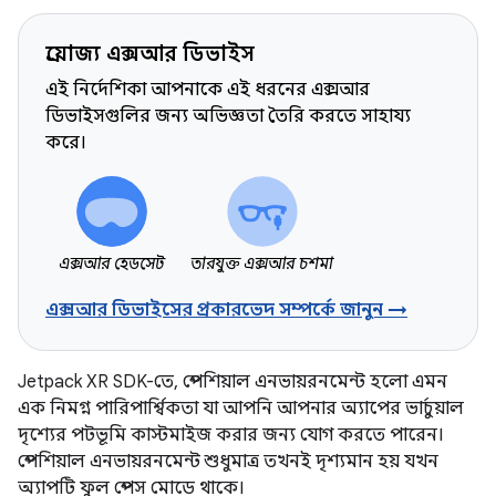
প্রযোজ্য এক্সআর ডিভাইস
এই নির্দেশিকা আপনাকে এই ধরনের এক্সআর
ডিভাইসগুলির জন্য অভিজ্ঞতা তৈরি করতে সাহায্য
করে।
এক্সআর হেডসেট
তারযুক্ত এক্সআর চশমা
এক্সআর ডিভাইসের প্রকারভেদ সম্পর্কে জানুন →
Jetpack XR SDK-তে, স্পেশিয়াল এনভায়রনমেন্ট হলো এমন
এক নিমগ্ন পারিপার্শ্বিকতা যা আপনি আপনার অ্যাপের ভার্চুয়াল
দৃশ্যের পটভূমি কাস্টমাইজ করার জন্য যোগ করতে পারেন।
স্পেশিয়াল এনভায়রনমেন্ট শুধুমাত্র তখনই দৃশ্যমান হয় যখন
অ্যাপটি ফুল স্পেস মোডে থাকে।