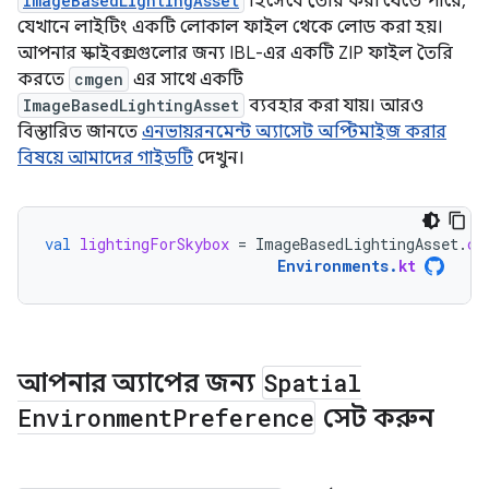
ImageBasedLightingAsset
হিসেবে তৈরি করা যেতে পারে,
যেখানে লাইটিং একটি লোকাল ফাইল থেকে লোড করা হয়।
আপনার স্কাইবক্সগুলোর জন্য IBL-এর একটি ZIP ফাইল তৈরি
করতে
cmgen
এর সাথে একটি
ImageBasedLightingAsset
ব্যবহার করা যায়। আরও
বিস্তারিত জানতে
এনভায়রনমেন্ট অ্যাসেট অপ্টিমাইজ করার
বিষয়ে আমাদের গাইডটি
দেখুন।
val
lightingForSkybox
=
ImageBasedLightingAsset
.
cr
Environments
.
kt
আপনার অ্যাপের জন্য
Spatial
Environment
Preference
সেট করুন