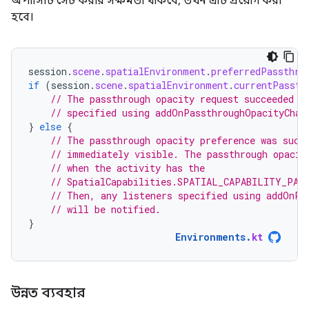
অপাসিটি সেট করার সক্ষমতা থাকবে, তখন এটি প্রয়োগ করা
হবে।
session
.
scene
.
spatialEnvironment
.
preferredPassthro
if
(
session
.
scene
.
spatialEnvironment
.
currentPassth
// The passthrough opacity request succeeded a
// specified using addOnPassthroughOpacityChan
}
else
{
// The passthrough opacity preference was succ
// immediately visible. The passthrough opacit
// when the activity has the
// SpatialCapabilities.SPATIAL_CAPABILITY_PAS
// Then, any listeners specified using addOnPa
// will be notified.
}
Environments
.
kt
উন্নত ব্যবহার