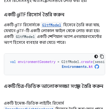
EXR রিসোর্সসমূহ অ্যাসিঙ্ক্রোনাসভাবে লোড করা হয়।
একটি gl
TF রিসোর্স তৈরি করুন
একটি glTF রিসোর্সকে
GltfModel
হিসেবে তৈরি করা যায়,
যেখানে glTF-টি একটি লোকাল ফাইল থেকে লোড করা হয়।
একটি
GltfModel
একটি স্পেশিয়াল অ্যাপ এনভায়রনমেন্টের
অংশ হিসেবে ব্যবহার করা যেতে পারে।
val
environmentGeometry
=
GltfModel
.
create
(
session
Environments
.
kt
একটি চিত্র-ভিত্তিক আলোকসজ্জা সংস্থান তৈরি করুন
একটি ইমেজ-ভিত্তিক লাইটিং রিসোর্স