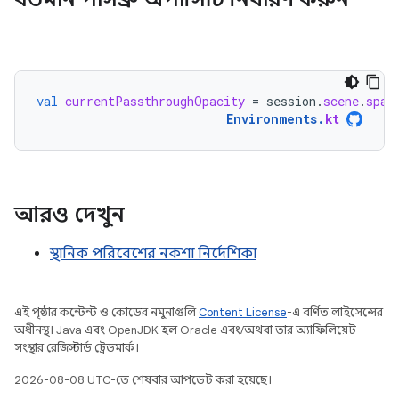
val
currentPassthroughOpacity
=
session
.
scene
.
spat
Environments
.
kt
আরও দেখুন
স্থানিক পরিবেশের নকশা নির্দেশিকা
এই পৃষ্ঠার কন্টেন্ট ও কোডের নমুনাগুলি
Content License
-এ বর্ণিত লাইসেন্সের
অধীনস্থ। Java এবং OpenJDK হল Oracle এবং/অথবা তার অ্যাফিলিয়েট
সংস্থার রেজিস্টার্ড ট্রেডমার্ক।
2026-08-08 UTC-তে শেষবার আপডেট করা হয়েছে।