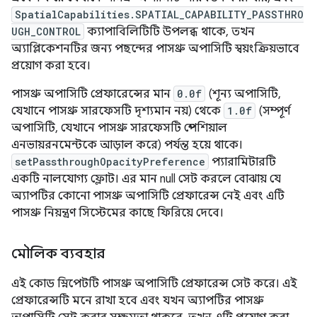
SpatialCapabilities.SPATIAL_CAPABILITY_PASSTHRO
UGH_CONTROL
ক্যাপাবিলিটিটি উপলব্ধ থাকে, তখন
অ্যাপ্লিকেশনটির জন্য পছন্দের পাসথ্রু অপাসিটি স্বয়ংক্রিয়ভাবে
প্রয়োগ করা হবে।
পাসথ্রু অপাসিটি প্রেফারেন্সের মান
0.0f
(শূন্য অপাসিটি,
যেখানে পাসথ্রু সারফেসটি দৃশ্যমান নয়) থেকে
1.0f
(সম্পূর্ণ
অপাসিটি, যেখানে পাসথ্রু সারফেসটি স্পেশিয়াল
এনভায়রনমেন্টকে আড়াল করে) পর্যন্ত হয়ে থাকে।
setPassthroughOpacityPreference
প্যারামিটারটি
একটি নালযোগ্য ফ্লোট। এর মান null সেট করলে বোঝায় যে
অ্যাপটির কোনো পাসথ্রু অপাসিটি প্রেফারেন্স নেই এবং এটি
পাসথ্রু নিয়ন্ত্রণ সিস্টেমের কাছে ফিরিয়ে দেবে।
মৌলিক ব্যবহার
এই কোড স্নিপেটটি পাসথ্রু অপাসিটি প্রেফারেন্স সেট করে। এই
প্রেফারেন্সটি মনে রাখা হবে এবং যখন অ্যাপটির পাসথ্রু