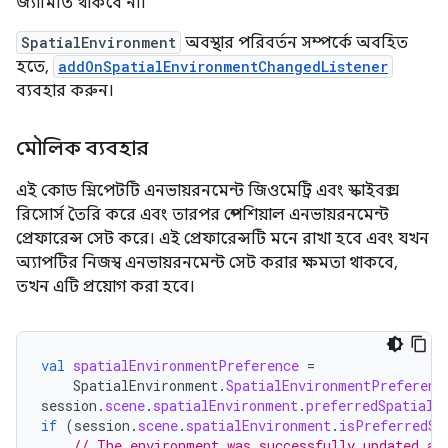
জ্যামিতি থাকবে না।
SpatialEnvironment
অবস্থার পরিবর্তন সম্পর্কে অবহিত
হতে,
addOnSpatialEnvironmentChangedListener
ব্যবহার করুন।
মৌলিক ব্যবহার
এই কোড স্নিপেটটি এনভায়রনমেন্ট জিওমেট্রি এবং স্কাইবক্স
রিসোর্স তৈরি করে এবং তারপর স্পেশিয়াল এনভায়রনমেন্ট
প্রেফারেন্স সেট করে। এই প্রেফারেন্সটি মনে রাখা হবে এবং যখন
অ্যাপটির নিজস্ব এনভায়রনমেন্ট সেট করার ক্ষমতা থাকবে,
তখন এটি প্রয়োগ করা হবে।
val
spatialEnvironmentPreference
=
SpatialEnvironment
.
SpatialEnvironmentPreferenc
session
.
scene
.
spatialEnvironment
.
preferredSpatialE
if
(
session
.
scene
.
spatialEnvironment
.
isPreferredSp
// The environment was successfully updated an