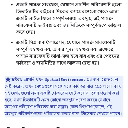
একটি পাসথ্রু সারফেস, যেখানে প্রদর্শিত পরিবেশটি হলো
ডিভাইসটির বাইরের দিকের ক্যামেরাগুলো থেকে আসা
একটি লাইভ ফিড। সম্পূর্ণ অস্বচ্ছ অবস্থায়, এই পাসথ্রু
সারফেসটি স্কাইবক্স এবং জ্যামিতিকে সম্পূর্ণরূপে আড়াল
করে দেয়।
একটি মিশ্র কনফিগারেশন, যেখানে পাসথ্রু সারফেসটি
সম্পূর্ণ অস্বচ্ছও নয়, আবার শূন্য অস্বচ্ছও নয়। এক্ষেত্রে,
পাসথ্রু সারফেসটি আধা-স্বচ্ছ হয়ে যায় এবং এর পেছনের
স্কাইবক্স ও জ্যামিতির সাথে আলফা ব্লেন্ড হয়।
দ্রষ্টব্য:
আপনি যখন
এর জন্য প্রেফারেন্স
SpatialEnvironment
সেট করেন, তখন মেথডগুলো সঙ্গে সঙ্গে কার্যকর নাও হতে পারে। বরং,
এই মেথডগুলো এমন একটি প্রেফারেন্স সেট করে যা তখন প্রয়োগ করা
হবে, যখন ডিভাইসটি এমন কোনো অবস্থায় প্রবেশ করবে যেখানে
অ্যাপের পরিবেশ পরিবর্তন করা সম্ভব। কোড স্নিপেটগুলোতে, এই
অবস্থার পরিবর্তনগুলো পরিচালনা করার জন্য লিসেনার দেখতে পাবেন।