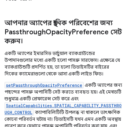
আপনার অ্যাপের স্থানিক পরিবেশের জন্য
Passthrough
Opacity
Preference সেট
করুন।
একটি অ্যাপের ইমারসিভ ভার্চুয়াল ব্যাকগ্রাউন্ডের
উপাদানগুলোর মধ্যে একটি হলো পাসথ্রু সারফেস। এক্ষেত্রে যে
ব্যাকগ্রাউন্ডটি প্রদর্শিত হয়, তা হলো ডিভাইসটির বাইরের
দিকের ক্যামেরাগুলো থেকে আসা একটি লাইভ ফিড।
setPassthroughOpacityPreference
একটি অ্যাপের জন্য
পছন্দের পাসথ্রু অপাসিটি সেট করতে ব্যবহৃত হয়। এই মেথডটি
শুধুমাত্র একটি প্রেফারেন্স সেট করে এবং
SpatialCapabilities.SPATIAL_CAPABILITY_PASSTHRO
UGH_CONTROL
ক্যাপাবিলিটিটি উপলব্ধ না থাকলে তাৎক্ষণিক
কোনো পরিবর্তন ঘটায় না। ডিভাইসটি যখন এমন একটি অবস্থায়
প্রবেশ করে যেখানে পাসথ্রু অপাসিটি পরিবর্তন করা যায়, এবং