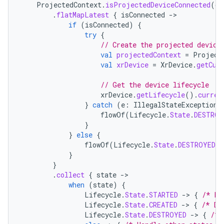
ProjectedContext
.
isProjectedDeviceConnected
(
co
.
flatMapLatest
{
isConnected
-
if
(
isConnected
)
{
try
{
// Create the projected device
val
projectedContext
=
Project
val
xrDevice
=
XrDevice
.
getCur
// Get the device lifecycle
xrDevice
.
getLifecycle
().
curren
}
catch
(
e
:
IllegalStateException
)
flowOf
(
Lifecycle
.
State
.
DESTROY
}
}
else
{
flowOf
(
Lifecycle
.
State
.
DESTROYED
)
}
}
.
collect
{
state
-
when
(
state
)
{
Lifecycle
.
State
.
STARTED
-
>
{
/* De
Lifecycle
.
State
.
CREATED
-
>
{
/* De
Lifecycle
.
State
.
DESTROYED
-
>
{
/* 