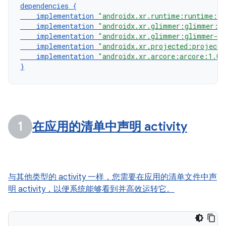
dependencies
{
implementation
"androidx.xr.runtime:runtime:1.
implementation
"androidx.xr.glimmer:glimmer:1.
implementation
"androidx.xr.glimmer:glimmer-go
implementation
"androidx.xr.projected:projecte
implementation
"androidx.xr.arcore:arcore:1.0.
}
在应用的清单中声明 activity
与其他类型的 activity 一样，您需要在应用的清单文件中声
明 activity，以便系统能够看到并高效运转它。