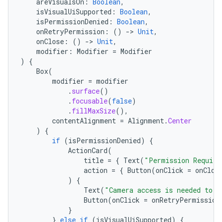
areVisualsOn
:
Boolean
,
isVisualUiSupported
:
Boolean
,
isPermissionDenied
:
Boolean
,
onRetryPermission
:
()
-
>
Unit
,
onClose
:
()
-
>
Unit
,
modifier
:
Modifier
=
Modifier
)
{
Box
(
modifier
=
modifier
.
surface
()
.
focusable
(
false
)
.
fillMaxSize
(),
contentAlignment
=
Alignment
.
Center
)
{
if
(
isPermissionDenied
)
{
ActionCard
(
title
=
{
Text
(
"Permission Require
action
=
{
Button
(
onClick
=
onClos
)
{
Text
(
"Camera access is needed to u
Button
(
onClick
=
onRetryPermission
}
}
else
if
(
isVisualUiSupported
)
{