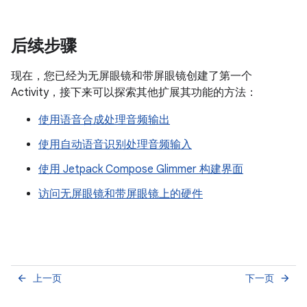
后续步骤
现在，您已经为无屏眼镜和带屏眼镜创建了第一个
Activity，接下来可以探索其他扩展其功能的方法：
使用语音合成处理音频输出
使用自动语音识别处理音频输入
使用 Jetpack Compose Glimmer 构建界面
访问无屏眼镜和带屏眼镜上的硬件
上一页
下一页
arrow_back
arrow_forward