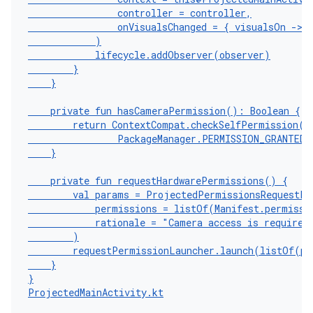
controller
=
controller
,
onVisualsChanged
=
{
visualsOn
-
>
)
lifecycle
.
addObserver
(
observer
)
}
}
private
fun
hasCameraPermission
():
Boolean
{
return
ContextCompat
.
checkSelfPermission
(
t
PackageManager
.
PERMISSION_GRANTED
}
private
fun
requestHardwarePermissions
()
{
val
params
=
ProjectedPermissionsRequestPa
permissions
=
listOf
(
Manifest
.
permissi
rationale
=
"Camera access is required
)
requestPermissionLauncher
.
launch
(
listOf
(
pa
}
}
ProjectedMainActivity
.
kt