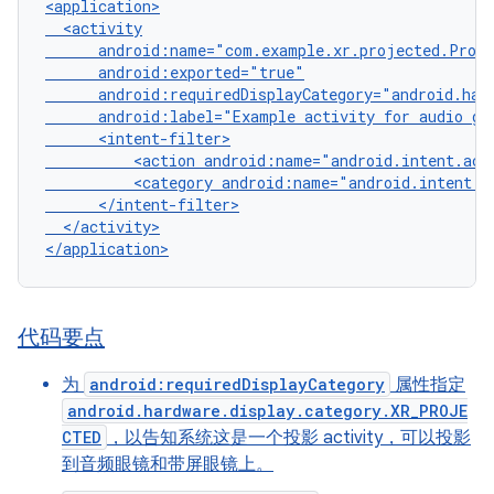
android:label="Example
activity
for
audio
gl
<action
android:name="android.intent.act
<category
</activity>

代码要点
为
android:requiredDisplayCategory
属性指定
android.hardware.display.category.XR_PROJE
CTED
，以告知系统这是一个投影 activity，可以投影
到音频眼镜和带屏眼镜上。