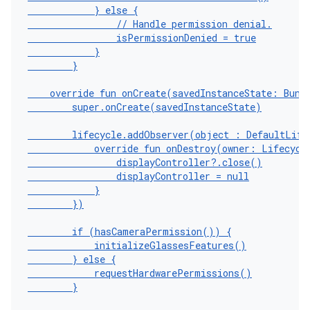
}
else
{
// Handle permission denial.
isPermissionDenied
=
true
}
}
override
fun
onCreate
(
savedInstanceState
:
Bund
super
.
onCreate
(
savedInstanceState
)
lifecycle
.
addObserver
(
object
:
DefaultLife
override
fun
onDestroy
(
owner
:
Lifecycl
displayController
?.
close
()
displayController
=
null
}
})
if
(
hasCameraPermission
())
{
initializeGlassesFeatures
()
}
else
{
requestHardwarePermissions
()
}