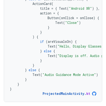
ActionCard
(
title
=
{
Text
(
"Android XR"
)
},
action
=
{
Button
(
onClick
=
onClose
)
{
Text
(
"Close"
)
}
}
)
{
if
(
areVisualsOn
)
{
Text
(
"Hello, Display Glasses!"
}
else
{
Text
(
"Display is off. Audio gu
}
}
}
else
{
Text
(
"Audio Guidance Mode Active"
)
}
}
}
ProjectedMainActivity
.
kt