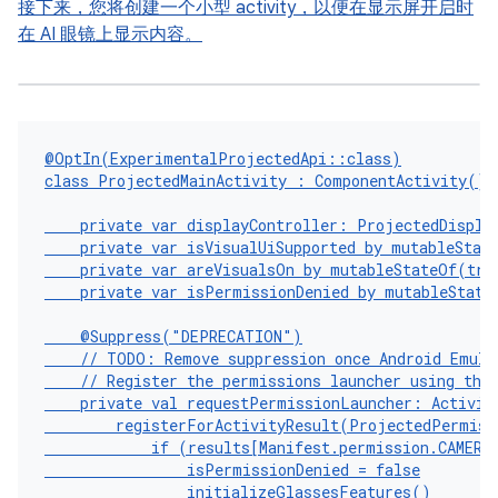
接下来，您将创建一个小型 activity，以便在显示屏开启时
在 AI 眼镜上显示内容。
@OptIn
(
ExperimentalProjectedApi
::
class
)
class
ProjectedMainActivity
:
ComponentActivity
()
private
var
displayController
:
ProjectedDispla
private
var
isVisualUiSupported
by
mutableStat
private
var
areVisualsOn
by
mutableStateOf
(
tru
private
var
isPermissionDenied
by
mutableState
@Suppress
(
"DEPRECATION"
)
// TODO: Remove suppression once Android Emula
// Register the permissions launcher using the
private
val
requestPermissionLauncher
:
Activit
registerForActivityResult
(
ProjectedPermiss
if
(
results
[
Manifest
.
permission
.
CAMERA
isPermissionDenied
=
false
initializeGlassesFeatures
()