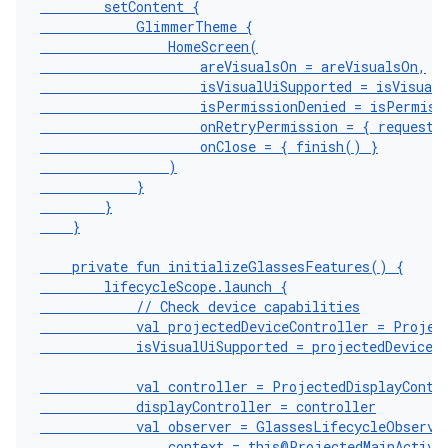
setContent
{
GlimmerTheme
{
HomeScreen
(
areVisualsOn
=
areVisualsOn
,
isVisualUiSupported
=
isVisualU
isPermissionDenied
=
isPermiss
onRetryPermission
=
{
requestH
onClose
=
{
finish
()
}
)
}
}
}
private
fun
initializeGlassesFeatures
()
{
lifecycleScope
.
launch
{
// Check device capabilities
val
projectedDeviceController
=
Projec
isVisualUiSupported
=
projectedDeviceC
val
controller
=
ProjectedDisplayContr
displayController
=
controller
val
observer
=
GlassesLifecycleObserve
context
=
this
@ProjectedMainActivi