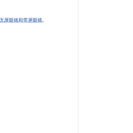
无屏眼镜和带屏眼镜
。