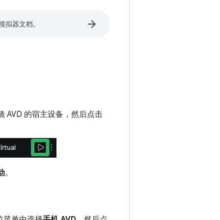
arrow_forward
d 模拟器文档。
 AVD 的宿主设备，然后点击
动
。
下拉菜单中选择
手机 AVD
，然后点