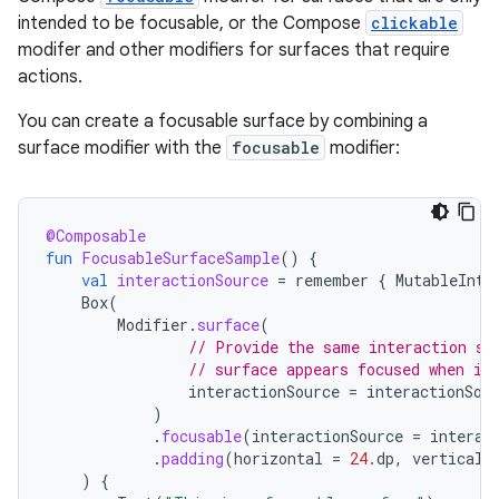
intended to be focusable, or the Compose
clickable
modifer and other modifiers for surfaces that require
actions.
You can create a focusable surface by combining a
surface modifier with the
focusable
modifier:
@Composable
fun
FocusableSurfaceSample
()
{
val
interactionSource
=
remember
{
MutableInte
Box
(
Modifier
.
surface
(
// Provide the same interaction so
// surface appears focused when in
interactionSource
=
interactionSou
)
.
focusable
(
interactionSource
=
interac
.
padding
(
horizontal
=
24.
dp
,
vertical
)
{