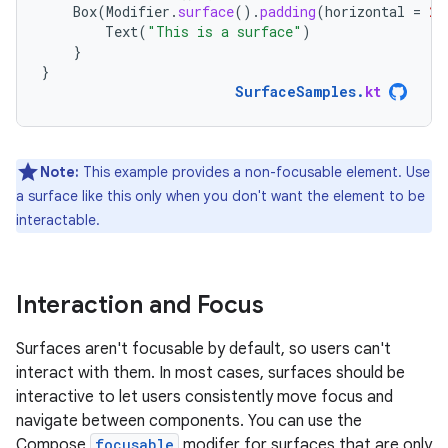
Box
(
Modifier
.
surface
().
padding
(
horizontal
=
24
Text
(
"This is a surface"
)
}
}
SurfaceSamples
.
kt
Note:
This example provides a non-focusable element. Use
a surface like this only when you don't want the element to be
interactable.
Interaction and Focus
Surfaces aren't focusable by default, so users can't
interact with them. In most cases, surfaces should be
interactive to let users consistently move focus and
navigate between components. You can use the
Compose
focusable
modifer for surfaces that are only