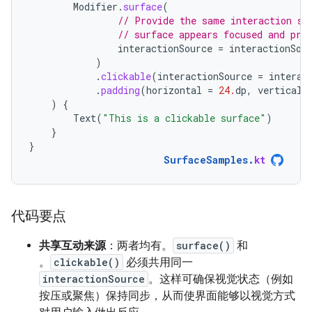
Modifier
.
surface
(
// Provide the same interaction so
// surface appears focused and pre
interactionSource
=
interactionSou
)
.
clickable
(
interactionSource
=
interac
.
padding
(
horizontal
=
24.
dp
,
vertical
)
{
Text
(
"This is a clickable surface"
)
}
}
SurfaceSamples
.
kt
代码要点
共享互动来源
：两者均有。
surface()
和
。
clickable()
必须共用同一
interactionSource
。这样可确保视觉状态（例如
按压或聚焦）保持同步，从而使界面能够以视觉方式