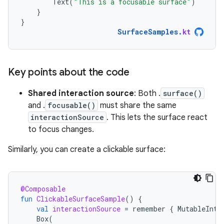
Text
(
"This is a focusable surface"
)
}
}
SurfaceSamples
.
kt
Key points about the code
Shared interaction source
: Both .
surface()
and .
focusable()
must share the same
interactionSource
. This lets the surface react
to focus changes.
Similarly, you can create a clickable surface:
@Composable
fun
ClickableSurfaceSample
()
{
val
interactionSource
=
remember
{
MutableInte
Box
(