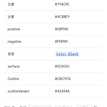
主要
#79ACFE
次要
#4C88E9
positive
#58FFA5
negative
#FF8981
Color.Black
背景
surface
#303030
Outline
#CBC9C8
outlineVariant
#42434A