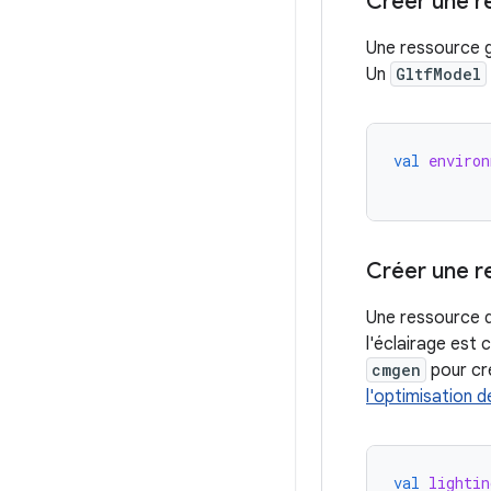
Créer une r
Une ressource g
Un
GltfModel
val
enviro
Créer une r
Une ressource d
l'éclairage est 
cmgen
pour cré
l'optimisation 
val
lightin