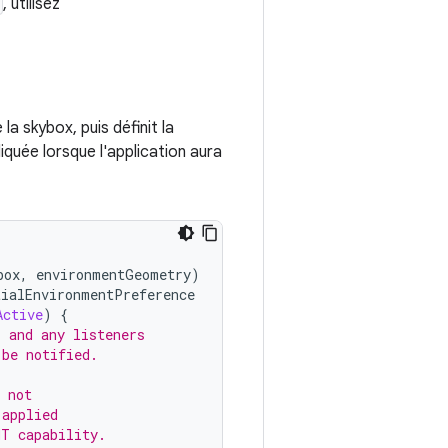
, utilisez
a skybox, puis définit la
quée lorsque l'application aura
box
,
environmentGeometry
)
tialEnvironmentPreference
Active
)
{
, and any listeners
 be notified.
 not
 applied
NT capability.