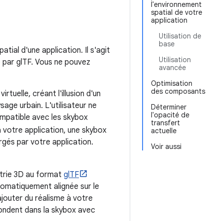
l'environnement
spatial de votre
application
Utilisation de
base
ial d'une application. Il s'agit
Utilisation
 par glTF. Vous ne pouvez
avancée
Optimisation
des composants
rtuelle, créant l'illusion d'un
age urbain. L'utilisateur ne
Déterminer
l'opacité de
ompatible avec les skybox
transfert
 à votre application, une skybox
actuelle
gés par votre application.
Voir aussi
trie 3D au format
glTF
omatiquement alignée sur le
jouter du réalisme à votre
ondent dans la skybox avec