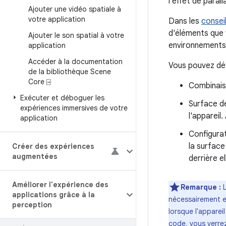
l'effet de parall
Ajouter une vidéo spatiale à
votre application
Dans les
consei
d'éléments que 
Ajouter le son spatial à votre
environnements 
application
Accéder à la documentation
Vous pouvez défi
de la bibliothèque Scene
Core ⍈
Combinais
Exécuter et déboguer les
Surface de
expériences immersives de votre
l'appareil
application
Configurat
la surface
Créer des expériences
augmentées
derrière el
Améliorer l'expérience des
Remarque :
L
applications grâce à la
nécessairement e
perception
lorsque l'apparei
code, vous verre