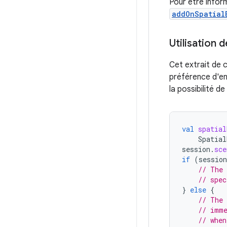
Pour être infor
addOnSpatial
Utilisation 
Cet extrait de c
préférence d'en
la possibilité d
val
spatial
Spatial
session
.
sce
if
(
session
// The 
// spec
}
else
{
// The 
// imme
// whe