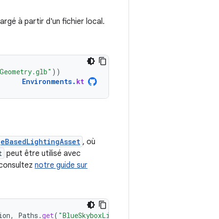
argé à partir d'un fichier local.
Geometry.glb"
))
Environments
.
kt
geBasedLightingAsset
, où
t
peut être utilisé avec
, consultez
notre guide sur
ion
,
Paths
.
get
(
"BlueSkyboxLighting.zip"
))