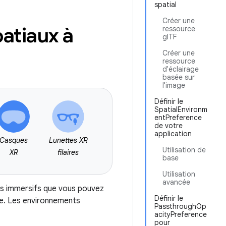
spatial
Créer une
atiaux à
ressource
glTF
Créer une
ressource
d'éclairage
basée sur
l'image
Définir le
SpatialEnvironm
entPreference
de votre
application
Casques
Lunettes XR
Utilisation de
XR
filaires
base
Utilisation
avancée
ts immersifs que vous pouvez
Définir le
lle. Les environnements
PassthroughOp
acityPreference
pour