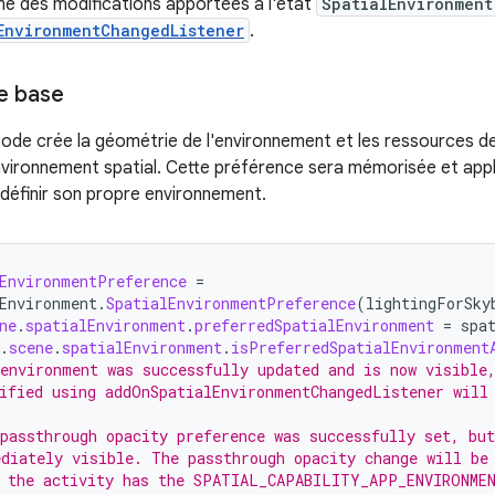
mé des modifications apportées à l'état
SpatialEnvironment
EnvironmentChangedListener
.
de base
ode crée la géométrie de l'environnement et les ressources de l
vironnement spatial. Cette préférence sera mémorisée et appli
e définir son propre environnement.
EnvironmentPreference
=
Environment
.
SpatialEnvironmentPreference
(
lightingForSky
ne
.
spatialEnvironment
.
preferredSpatialEnvironment
=
spa
.
scene
.
spatialEnvironment
.
isPreferredSpatialEnvironment
environment was successfully updated and is now visible
ified using addOnSpatialEnvironmentChangedListener will
passthrough opacity preference was successfully set, but
diately visible. The passthrough opacity change will be
n the activity has the SPATIAL_CAPABILITY_APP_ENVIRONME