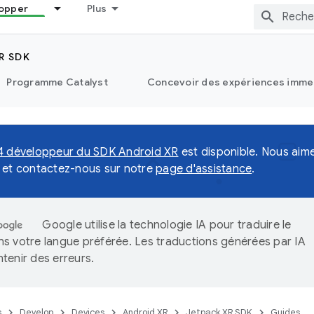
opper
Plus
R SDK
Programme Catalyst
Concevoir des expériences immer
4 développeur du SDK Android XR
est disponible. Nous aimer
 et contactez-nous sur notre
page d'assistance
.
Google utilise la technologie IA pour traduire le
s votre langue préférée. Les traductions générées par IA
tenir des erreurs.
s
Develop
Devices
Android XR
Jetpack XR SDK
Guides