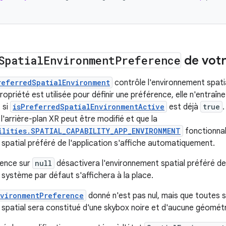
Spatial
Environment
Preference
de votr
referredSpatialEnvironment
contrôle l'environnement spatia
opriété est utilisée pour définir une préférence, elle n'entraîn
 si
isPreferredSpatialEnvironmentActive
est déjà
true
.
l'arrière-plan XR peut être modifié et que la
ilities.SPATIAL_CAPABILITY_APP_ENVIRONMENT
fonctionnali
 spatial préféré de l'application s'affiche automatiquement.
rence sur
null
désactivera l'environnement spatial préféré de l
 système par défaut s'affichera à la place.
nvironmentPreference
donné n'est pas nul, mais que toutes s
 spatial sera constitué d'une skybox noire et d'aucune géométr