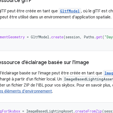
essource gl
TF
lTF peut être créée en tant que
GltfModel
, où le glTF est ch
peut être utilisé dans un environnement d'application spatiale.
nmentGeometry
=
GltfModel
.
create
(
session
,
Paths
.
get
(
"Day
essource d'éclairage basée sur l'image
'éclairage basée sur l'image peut être créée en tant que
Ima
chargé à partir d'un fichier local. Un
ImageBasedLightingAsse
er un fichier ZIP de l'IBL pour vos skybox. Pour en savoir plus
des éléments d'environnement
.
gForSkybox
=
ImageBasedLightingAsset
.
createFromZip
(
sess