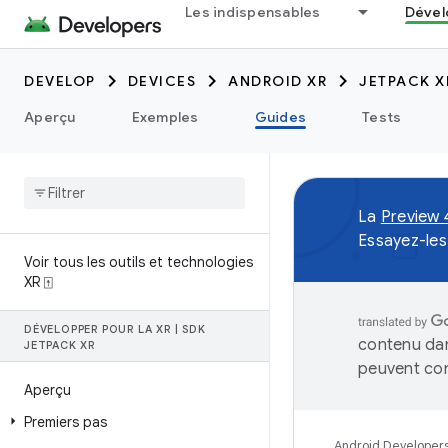
Les indispensables
Dével
DEVELOP
DEVICES
ANDROID XR
JETPACK X
Aperçu
Exemples
Guides
Tests
La
Preview 
Essayez-les
Voir tous les outils et technologies
XR ⍐
DÉVELOPPER POUR LA XR
|
SDK
contenu dan
JETPACK XR
peuvent con
Aperçu
Premiers pas
Android Developer