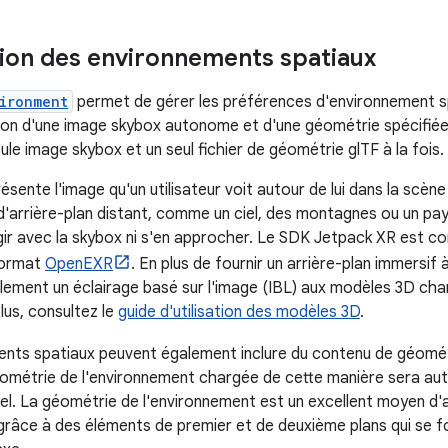
ion des environnements spatiaux
ironment
permet de gérer les préférences d'environnement spat
on d'une image skybox autonome et d'une géométrie spécifiée
eule image skybox et un seul fichier de géométrie glTF à la fois.
sente l'image qu'un utilisateur voit autour de lui dans la scène vi
'arrière-plan distant, comme un ciel, des montagnes ou un pays
gir avec la skybox ni s'en approcher. Le SDK Jetpack XR est c
format
OpenEXR
. En plus de fournir un arrière-plan immersif
lement un éclairage basé sur l'image (IBL) aux modèles 3D char
lus, consultez le
guide d'utilisation des modèles 3D
.
ents spatiaux peuvent également inclure du contenu de géomé
ométrie de l'environnement chargée de cette manière sera aut
el. La géométrie de l'environnement est un excellent moyen d'a
râce à des éléments de premier et de deuxième plans qui se f