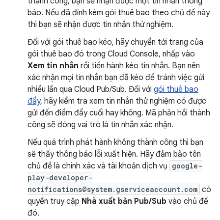
thành công, bạn sẽ nhận được một tin nhắn thông
báo. Nếu đã đính kèm gói thuê bao theo chủ đề này
thì bạn sẽ nhận được tin nhắn thử nghiệm.
Đối với gói thuê bao kéo, hãy chuyển tới trang của
gói thuê bao đó trong Cloud Console, nhấp vào
Xem tin nhắn
rồi tiến hành kéo tin nhắn. Bạn nên
xác nhận mọi tin nhắn bạn đã kéo để tránh việc gửi
nhiều lần qua Cloud Pub/Sub. Đối với
gói thuê bao
đẩy
, hãy kiểm tra xem tin nhắn thử nghiệm có được
gửi đến điểm đẩy cuối hay không. Mã phản hồi thành
công sẽ đóng vai trò là tin nhắn xác nhận.
Nếu quá trình phát hành không thành công thì bạn
sẽ thấy thông báo lỗi xuất hiện. Hãy đảm bảo tên
chủ đề là chính xác và tài khoản dịch vụ
google-
play-developer-
notifications@system.gserviceaccount.com
có
quyền truy cập
Nhà xuất bản Pub/Sub
vào chủ đề
đó.