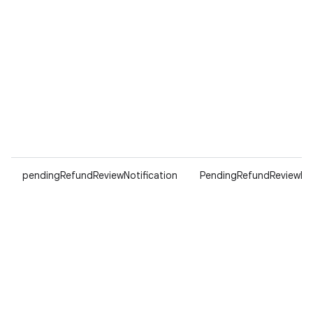
pendingRefundReviewNotification
PendingRefundReviewNot