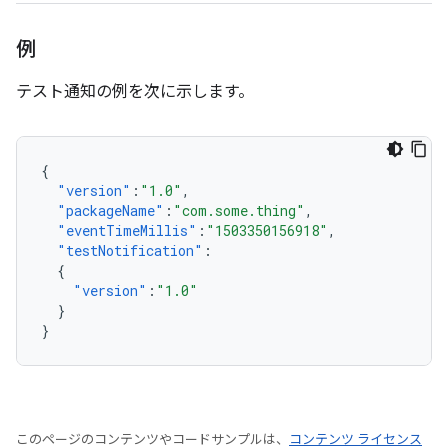
例
テスト通知の例を次に示します。
{
"version"
:
"1.0"
,
"packageName"
:
"com.some.thing"
,
"eventTimeMillis"
:
"1503350156918"
,
"testNotification"
:
{
"version"
:
"1.0"
}
}
このページのコンテンツやコードサンプルは、
コンテンツ ライセンス