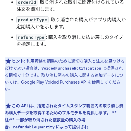
orderId
: 取り消された取引に関連付けられている
注文を識別します。
productType
: 取り消された購入がアプリ内購入か
定期購入かを示します。
refundType
: 購入を取り消した払い戻しのタイプ
を指定します。
ヒント:
利用資格の調整のために適切な購入と注文を見つける
だけでよい場合は、
で提供され
VoidedPurchaseNotification
る情報で十分です。取り消し済みの購入に関する追加データにつ
いては、
Google Play Voided Purchases API
を使用してくださ
い。
この API は、指定されたタイムスタンプ範囲内の取り消し済
み購入データを取得するためのプルモデルを提供します。 **
注:** 一部が取り消された複数量の購入の場
合、
によって提供され
refundableQuantity