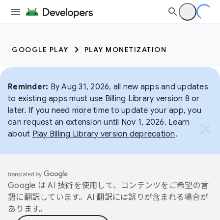
GOOGLE PLAY
PLAY MONETIZATION
Reminder:
By Aug 31, 2026, all new apps and updates
to existing apps must use Billing Library version 8 or
later. If you need more time to update your app, you
can request an extension until Nov 1, 2026. Learn
about
Play Billing Library version deprecation
.
Google は AI 技術を使用して、コンテンツをご希望の言
語に翻訳しています。AI 翻訳には誤りが含まれる場合が
あります。