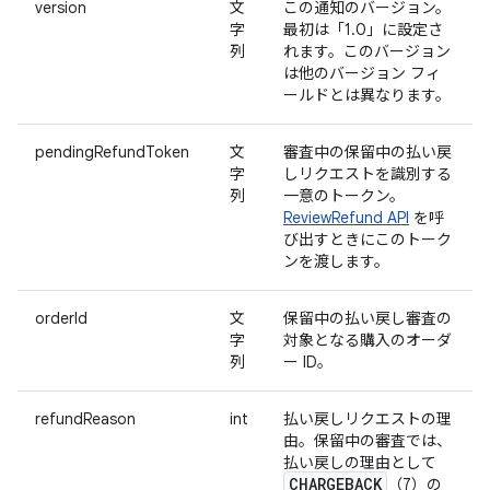
version
文
この通知のバージョン。
字
最初は「1.0」に設定さ
列
れます。このバージョン
は他のバージョン フィ
ールドとは異なります。
pendingRefundToken
文
審査中の保留中の払い戻
字
しリクエストを識別する
列
一意のトークン。
ReviewRefund API
を呼
び出すときにこのトーク
ンを渡します。
orderId
文
保留中の払い戻し審査の
字
対象となる購入のオーダ
列
ー ID。
refundReason
int
払い戻しリクエストの理
由。保留中の審査では、
払い戻しの理由として
CHARGEBACK
（7）の