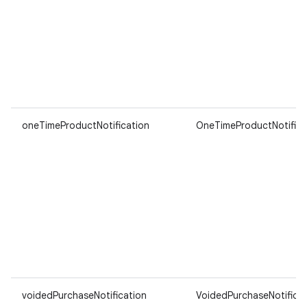
oneTimeProductNotification
OneTimeProductNotifica
voidedPurchaseNotification
VoidedPurchaseNotificat