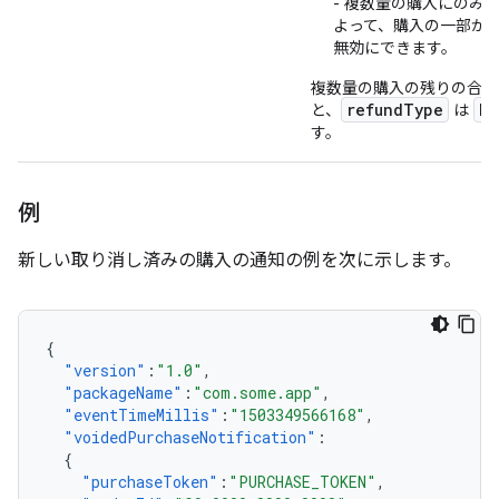
- 複数量の購入にのみ
よって、購入の一部が
無効にできます。
複数量の購入の残りの合計
refundType
RE
と、
は
す。
例
新しい取り消し済みの購入の通知の例を次に示します。
{
"version"
:
"1.0"
,
"packageName"
:
"com.some.app"
,
"eventTimeMillis"
:
"1503349566168"
,
"voidedPurchaseNotification"
:
{
"purchaseToken"
:
"PURCHASE_TOKEN"
,