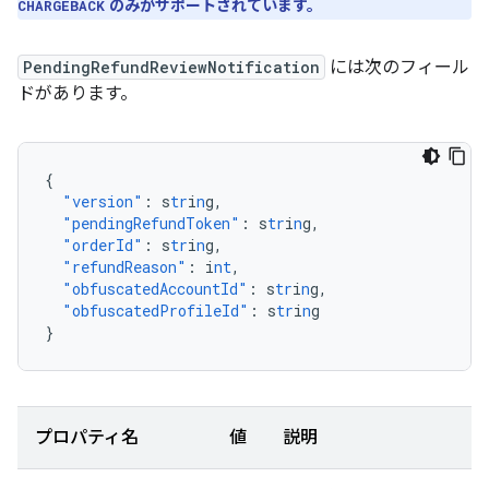
のみがサポートされています。
CHARGEBACK
PendingRefundReviewNotification
には次のフィール
ドがあります。
{
"version"
:
s
tr
i
n
g
,
"pendingRefundToken"
:
s
tr
i
n
g
,
"orderId"
:
s
tr
i
n
g
,
"refundReason"
:
i
nt
,
"obfuscatedAccountId"
:
s
tr
i
n
g
,
"obfuscatedProfileId"
:
s
tr
i
n
g
}
プロパティ名
値
説明