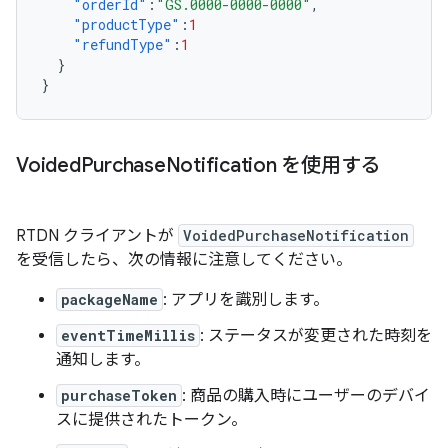
"orderId"
:
"GS.0000-0000-0000"
,
"productType"
:
1
"refundType"
:
1
}
}
Voided
Purchase
Notification を使用する
RTDN クライアントが
VoidedPurchaseNotification
を受信したら、次の情報に注意してください。
packageName
: アプリを識別します。
eventTimeMillis
: ステータスが変更された時刻を
通知します。
purchaseToken
: 商品の購入時にユーザーのデバイ
スに提供されたトークン。