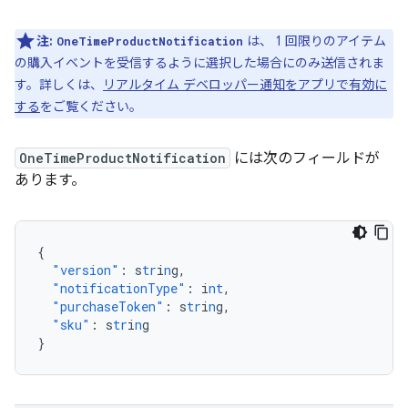
注:
は、 1 回限りのアイテム
OneTimeProductNotification
の購入イベントを受信するように選択した場合にのみ送信されま
す。詳しくは、
リアルタイム デベロッパー通知をアプリで有効に
する
をご覧ください。
OneTimeProductNotification
には次のフィールドが
あります。
{
"version"
:
s
tr
i
n
g
,
"notificationType"
:
i
nt
,
"purchaseToken"
:
s
tr
i
n
g
,
"sku"
:
s
tr
i
n
g
}