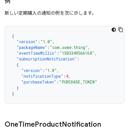
例
新しい定期購入の通知の例を次に示します。
{
"version"
:
"1.0"
,
"packageName"
:
"com.some.thing"
,
"eventTimeMillis"
:
"1503349566168"
,
"subscriptionNotification"
:
{
"version"
:
"1.0"
,
"notificationType"
:
4
,
"purchaseToken"
:
"PURCHASE_TOKEN"
}
}
One
Time
Product
Notification