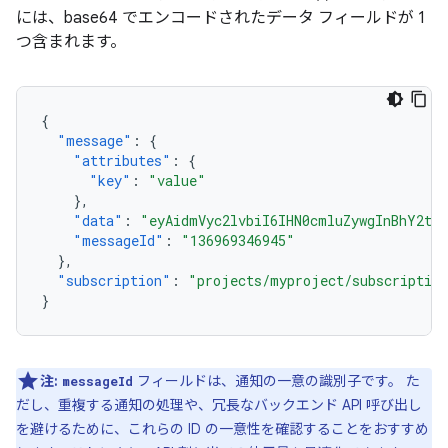
には、base64 でエンコードされたデータ フィールドが 1
つ含まれます。
{
"message"
:
{
"attributes"
:
{
"key"
:
"value"
},
"data"
:
"eyAidmVyc2lvbiI6IHN0cmluZywgInBhY2th
"messageId"
:
"136969346945"
},
"subscription"
:
"projects/myproject/subscription
}
注:
フィールドは、通知の一意の識別子です。 た
messageId
だし、重複する通知の処理や、冗長なバックエンド API 呼び出し
を避けるために、これらの ID の一意性を確認することをおすすめ