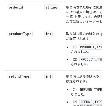
orderId
string
取り消された取引に関連付け
だけの購入の場合は、その
ー ID を表します。自動
たびに新しいオーダー ID
productType
int
pr
取り消し済みの購入の
が設定されます。
PRODUCT_TYPE
（1）
されました。
PRODUCT_TYPE
（2）
されました。
refundType
int
re
取り消し済みの購入の
設定されます。
REFUND_TYPE_F
（1）
りました。
REFUND_TYPE_
（2）