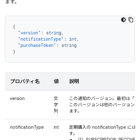
ます。
{
"version"
:
s
tr
i
n
g
,
"notificationType"
:
i
nt
,
"purchaseToken"
:
s
tr
i
n
g
}
プロパティ名
値
説明
version
文
この通知のバージョン。最初は「1.
字
このバージョンは他のバージョン 
列
ます。
notificationType
int
定期購入の notificationType
す。
（1）SUBSCRIPTION_RECOVE