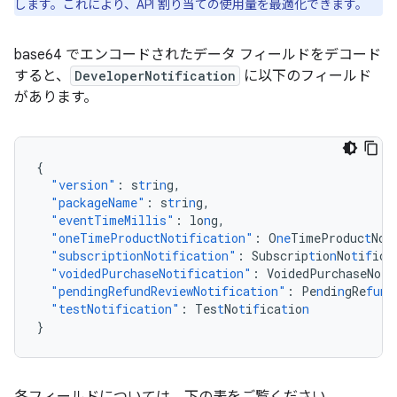
します。これにより、API 割り当ての使用量を最適化できます。
base64 でエンコードされたデータ フィールドをデコード
すると、
DeveloperNotification
に以下のフィールド
があります。
{
"version"
:
s
tr
i
n
g
,
"packageName"
:
s
tr
i
n
g
,
"eventTimeMillis"
:
lo
n
g
,
"oneTimeProductNotification"
:
O
ne
TimeProduc
t
No
t
"subscriptionNotification"
:
Subscrip
t
io
n
No
t
i
f
ica
"voidedPurchaseNotification"
:
VoidedPurchaseNo
t
i
"pendingRefundReviewNotification"
:
Pe
n
di
n
gRe
fun
d
"testNotification"
:
Tes
t
No
t
i
f
ica
t
io
n
}