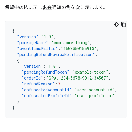
保留中の払い戻し審査通知の例を次に示します。
{
"version"
:
"1.0"
,
"packageName"
:
"com.some.thing"
,
"eventTimeMillis"
:
"1503350156918"
,
"pendingRefundReviewNotification"
:
{
"version"
:
"1.0"
,
"pendingRefundToken"
:
"example-token"
,
"orderId"
:
"GPA.1234-5678-9012-34567"
,
"refundReason"
:
7
,
"obfuscatedAccountId"
:
"user-account-id"
,
"obfuscatedProfileId"
:
"user-profile-id"
}
}