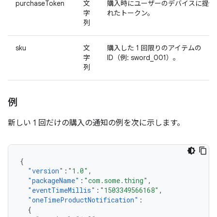
purchaseToken
文
購入時にユーザーのデバイスに提供
字
れたトークン。
列
sku
文
購入した 1 回限りのアイテムの
字
ID（例: sword_001）。
列
例
新しい 1 回だけの購入の通知の例を次に示します。
{
"version"
:
"1.0"
,
"packageName"
:
"com.some.thing"
,
"eventTimeMillis"
:
"1503349566168"
,
"oneTimeProductNotification"
:
{