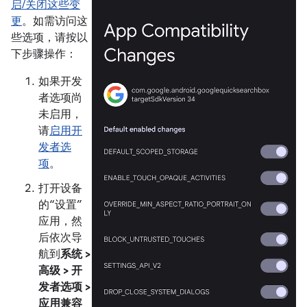
启/关闭这些变
更
。如需访问这
些选项，请按以
下步骤操作：
如果开发
者选项尚
未启用，
请
启用开
发者选
项
。
打开设备
的“设置”
应用，然
后依次导
航到
系统 >
高级 > 开
发者选项 >
应用兼容