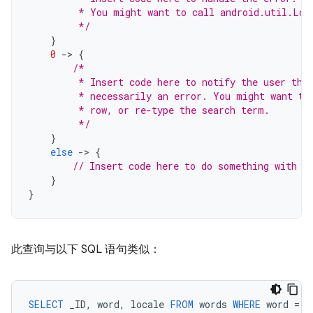
         * You might want to call android.util.Log
         */
}
0
-
>
{
/*
         * Insert code here to notify the user tha
         * necessarily an error. You might want to
         * row, or re-type the search term.
         */
}
else
-
>
{
// Insert code here to do something with t
}
}
此查询与以下 SQL 语句类似：
SELECT
_ID
,
word
,
locale
FROM
words
WHERE
word
=
<