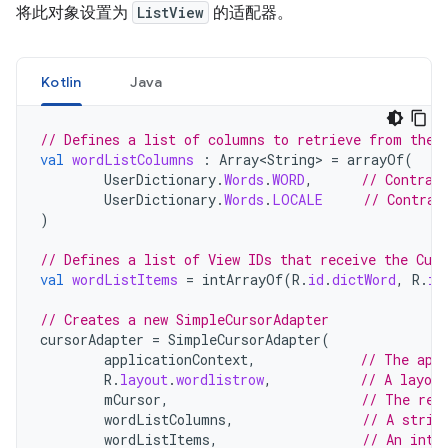
将此对象设置为
ListView
的适配器。
Kotlin
Java
// Defines a list of columns to retrieve from the 
val
wordListColumns
:
Array<String>
=
arrayOf
(
UserDictionary
.
Words
.
WORD
,
// Contrac
UserDictionary
.
Words
.
LOCALE
// Contrac
)
// Defines a list of View IDs that receive the Cur
val
wordListItems
=
intArrayOf
(
R
.
id
.
dictWord
,
R
.
id
// Creates a new SimpleCursorAdapter
cursorAdapter
=
SimpleCursorAdapter
(
applicationContext
,
// The app
R
.
layout
.
wordlistrow
,
// A layou
mCursor
,
// The res
wordListColumns
,
// A strin
wordListItems
,
// An inte