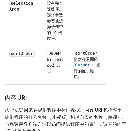
selection
没有完全
Args
等效项。
选择参数
会替换选
择子句中
?
的
占
位符。
sort
Order
sort
Order
ORDER
BY
col
,
指定在返回的
Cursor
col
,
.
.
中各
.
行的显示顺
序。
内容 URI
内容 URI
用来在提供程序中标识数据。内容 URI 包括整个
提供程序的符号名称（其
授权
）和指向表的名称（
路径
）。
当您调用客户端方法以访问提供程序中的表时，该表的内容