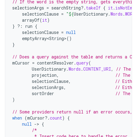
// If the word is the empty string, gets everythin
selectionArgs
=
searchString
?.
takeIf
{
it
.
isNotEmp
selectionClause
=
"
${
UserDictionary
.
Words
.
WORD
arrayOf
(
it
)
}
?:
run
{
selectionClause
=
null
emptyArray<String>
()
}
// Does a query against the table and returns a Cu
mCursor
=
contentResolver
.
query
(
UserDictionary
.
Words
.
CONTENT_URI
,
// The c
projection
,
// The c
selectionClause
,
// Either
selectionArgs
,
// Eithe
sortOrder
// The s
)
// Some providers return null if an error occurs, 
when
(
mCursor
?.
count
)
{
null
-
>
{
/*
         * Insert code here to handle the error. B