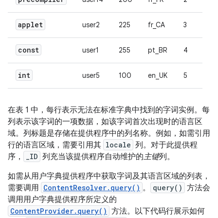
applet
user2
225
fr_CA
3
const
user1
255
pt_BR
4
int
user5
100
en_UK
5
在表 1 中，每行表示无法在标准字典中找到的字词实例。每
列表示该字词的一项数据，如该字词首次出现时的语言区
域。列标题是存储在提供程序中的列名称。例如，如需引用
行的语言区域，需要引用其
locale
列。对于此提供程
序，
_ID
列充当该提供程序自动维护的
主键
列。
如需从用户字典提供程序中获取字词及其语言区域的列表，
需要调用
ContentResolver.query()
。
query()
方法会
调用用户字典提供程序所定义的
ContentProvider.query()
方法。以下代码行展示如何