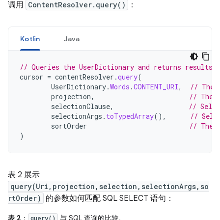
调用
ContentResolver.query()
：
Kotlin
Java
// Queries the UserDictionary and returns results
cursor
=
contentResolver
.
query
(
UserDictionary
.
Words
.
CONTENT_URI
,
// The 
projection
,
// The 
selectionClause
,
// Selec
selectionArgs
.
toTypedArray
(),
// Sele
sortOrder
// The 
)
表 2 展示
query(Uri,projection,selection,selectionArgs,so
rtOrder)
的参数如何匹配 SQL SELECT 语句：
表 2
：
与 SQL 查询的比较。
query()