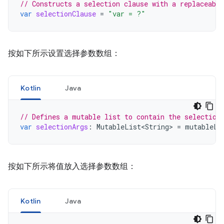
// Constructs a selection clause with a replaceabl
var
selectionClause
=
"var = ?"
按如下所示设置选择参数数组：
Kotlin
Java
// Defines a mutable list to contain the selection
var
selectionArgs
:
MutableList<String>
=
mutableLi
按如下所示将值放入选择参数数组：
Kotlin
Java