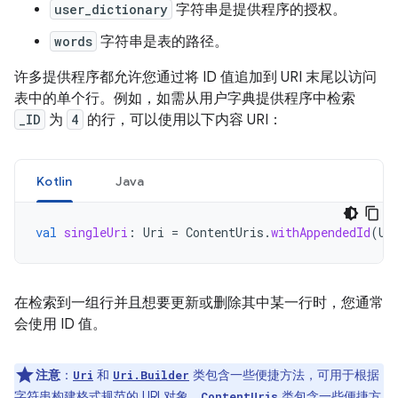
user_dictionary
字符串是提供程序的授权。
words
字符串是表的路径。
许多提供程序都允许您通过将 ID 值追加到 URI 末尾以访问
表中的单个行。例如，如需从用户字典提供程序中检索
_ID
为
4
的行，可以使用以下内容 URI：
Kotlin
Java
val
singleUri
:
Uri
=
ContentUris
.
withAppendedId
(
Us
在检索到一组行并且想要更新或删除其中某一行时，您通常
会使用 ID 值。
注意
：
和
类包含一些便捷方法，可用于根据
Uri
Uri.Builder
字符串构建格式规范的 URI 对象。
类包含一些便捷方
ContentUris