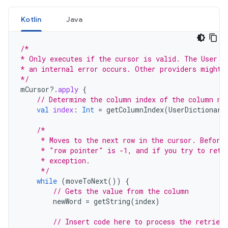
Kotlin
Java
/*
* Only executes if the cursor is valid. The User D
* an internal error occurs. Other providers might 
*/
mCursor
?.
apply
{
// Determine the column index of the column na
val
index
:
Int
=
getColumnIndex
(
UserDictionary
/*
     * Moves to the next row in the cursor. Before
     * "row pointer" is -1, and if you try to retr
     * exception.
     */
while
(
moveToNext
())
{
// Gets the value from the column
newWord
=
getString
(
index
)
// Insert code here to process the retrieve