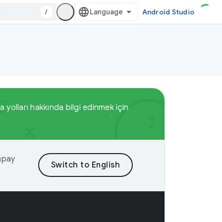
/
Android Studio
 yolları hakkında bilgi edinmek için
yapay