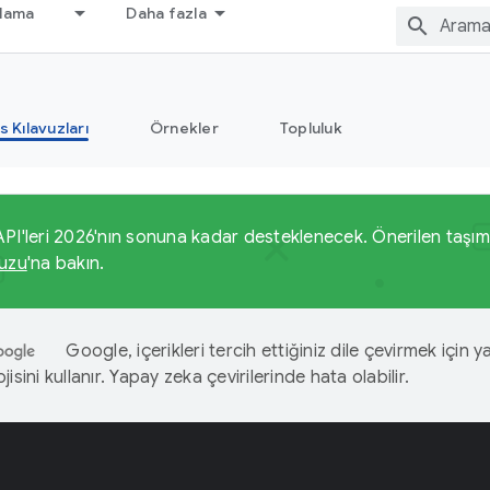
nlama
Daha fazla
s Kılavuzları
Örnekler
Topluluk
PI'leri 2026'nın sonuna kadar desteklenecek. Önerilen taşıma
vuzu
'na bakın.
Google, içerikleri tercih ettiğiniz dile çevirmek için 
isini kullanır. Yapay zeka çevirilerinde hata olabilir.