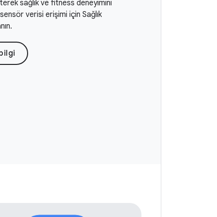
terek sağlık ve fitness deneyimini
i sensör verisi erişimi için Sağlık
nın.
bilgi