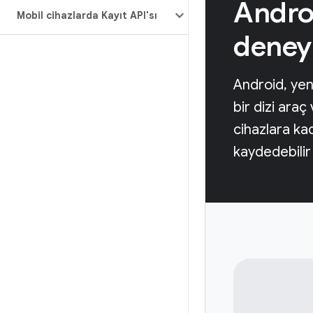
Androi
Mobil cihazlarda Kayıt API'sı
deney
Android, yeni
bir dizi araç
cihazlara kada
kaydedebilir v