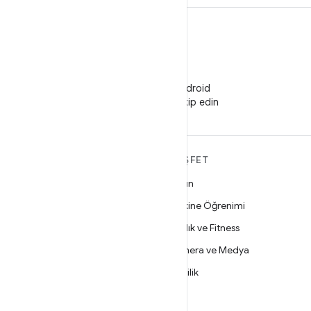
WeChat
WeChat'te Android
Developers'ı takip edin
ANDROID HAKKINDA
KEŞFET
DAHA FAZLA
Oyun
Android
Makine Öğrenimi
İşletmeler için Android
Sağlık ve Fitness
Güvenlik
Kamera ve Medya
Kaynak
Gizlilik
Haber
5G
Blog