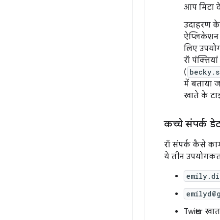
आप मिटा दे
उदाहरण के
ऐप्लिकेशन 
लिए उपयोग
रॉ पंक्तिय
(
becky.s
में बताया 
खाते के टाइ
कच्चे संपर्क डे
रॉ संपर्क कैसे 
ये तीन उपयोगकर्ता
emily.d
emilyd@
Twitter खा