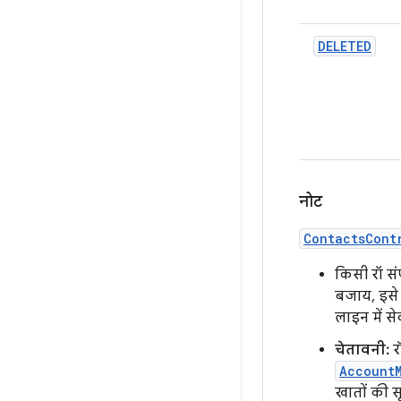
DELETED
नोट
ContactsCont
किसी रॉ सं
बजाय, इस
लाइन में से
चेतावनी:
र
Account
खातों की स