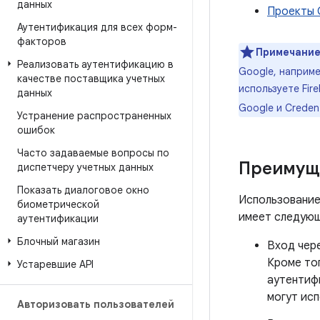
данных
Проекты 
Аутентификация для всех форм-
факторов
Примечание
Реализовать аутентификацию в
Google, наприме
качестве поставщика учетных
используете Fir
данных
Google и Creden
Устранение распространенных
ошибок
Часто задаваемые вопросы по
Преимуще
диспетчеру учетных данных
Показать диалоговое окно
Использование
биометрической
имеет следую
аутентификации
Блочный магазин
Вход чере
Кроме то
Устаревшие API
аутентиф
могут ис
Авторизовать пользователей