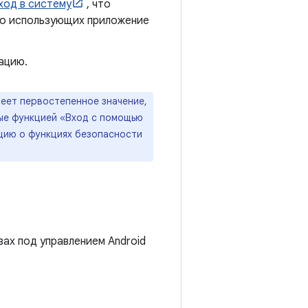
ход в систему
, что
но использующих приложение
ацию.
меет первостепенное значение,
мые функцией «Вход с помощью
цию о функциях безопасности
вах под управлением Android