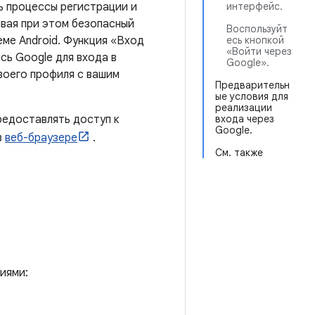
ь процессы регистрации и
интерфейс.
ивая при этом безопасный
Воспользуйт
ме Android. Функция «Вход
есь кнопкой
«Войти через
сь Google для входа в
Google».
воего профиля с вашим
Предварительн
ые условия для
реализации
редоставлять доступ к
входа через
Google.
в
веб-браузере
.
См. также
иями: