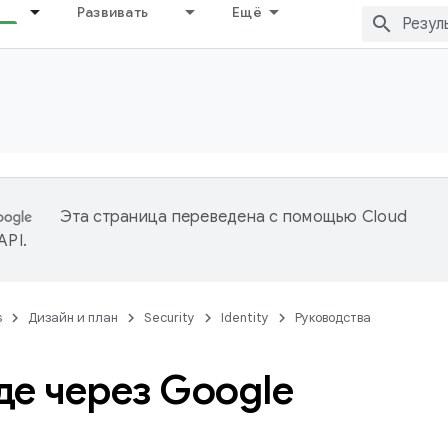
Развивать
Ещё
Эта страница переведена с помощью
Cloud
 API
.
s
Дизайн и план
Security
Identity
Руководства
де через Google