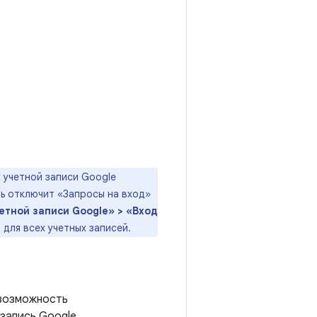
 учетной записи Google
ль отключит «Запросы на вход»
етной записи Google» > «Вход
для всех учетных записей.
 возможность
запись Google.