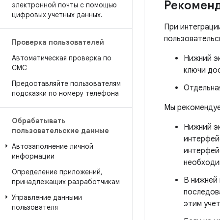
Рекоменд
электронной почты с помощью
цифровых учетных данных
.
При интеграци
пользовательс
Проверка пользователей
Автоматическая проверка по
Нижний э
СМС
ключи дос
Предоставляйте пользователям
Отдельна
подсказки по номеру телефона
Мы рекомендуе
Обрабатывать
Нижний э
пользовательские данные
интерфейс
Автозаполнение личной
интерфей
информации
необходи
Определение приложений
,
В нижней
принадлежащих разработчикам
последов
Управление данными
этим учет
пользователя