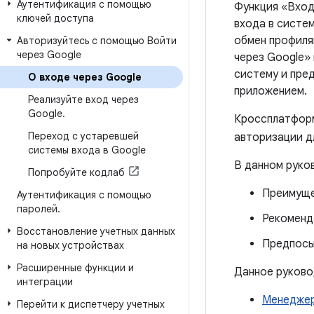
Аутентификация с помощью
Функция «Вход 
ключей доступа
входа в систе
обмен профиля
Авторизуйтесь с помощью Войти
через Google
через Google»
систему и пре
О входе через Google
приложением.
Реализуйте вход через
Google
.
Кроссплатформ
Переход с устаревшей
авторизации дл
системы входа в Google
В данном руко
Попробуйте кодлаб
Преимуще
Аутентификация с помощью
паролей
.
Рекоменд
Восстановление учетных данных
Предпосы
на новых устройствах
Расширенные функции и
Данное руково
интеграции
Менеджер
Перейти к диспетчеру учетных