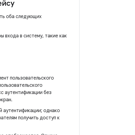
ейсу
ать оба следующих
 входа в систему, такие как
мент пользовательского
 пользовательского
сс аутентификации без
кран.
й аутентификации; однако
ателям получить доступ к