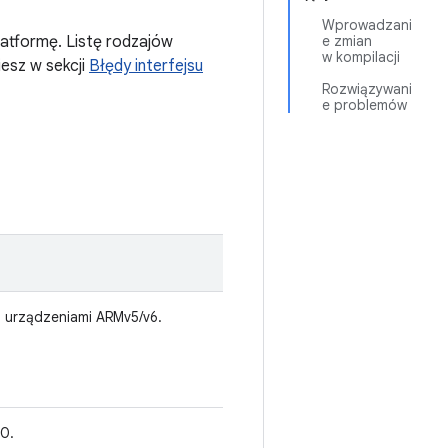
Wprowadzani
latformę. Listę rodzajów
e zmian
w kompilacji
esz w sekcji
Błędy interfejsu
Rozwiązywani
e problemów
 urządzeniami ARMv5/v6.
.0.