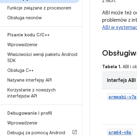
z nich.
Funkcje związane z procesorem
ABI może też od
Obsługa neonów
problemów z int
ABI w systema
Pisanie kodu C
/
C++
Wprowadzenie
Obsługiwa
Właściwości wersji pakietu Android
SDK
Tabela 1.
ABI i o
Obsługa C++
Natywne interfejsy API
Interfejs ABI
Korzystanie z nowszych
interfejsów API
armeabi-v7a
Debugowanie i profil
Wprowadzenie
arm64-v8a
Debuguj za pomocą Android