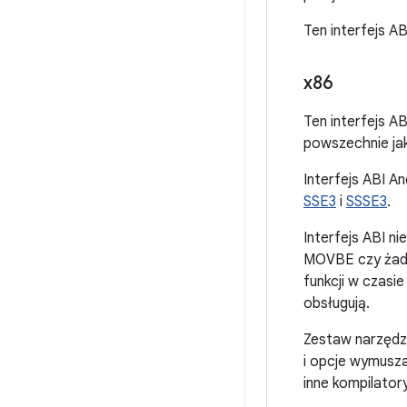
Ten interfejs 
x86
Ten interfejs A
powszechnie jak
Interfejs ABI A
SSE3
i
SSSE3
.
Interfejs ABI ni
MOVBE czy żadn
funkcji w czasie
obsługują.
Zestaw narzędz
i opcje wymusza
inne kompilatory