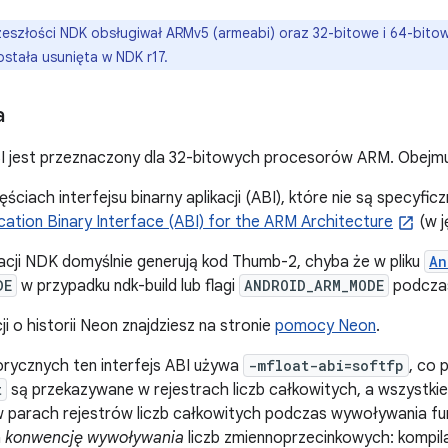
eszłości NDK obsługiwał ARMv5 (armeabi) oraz 32-bitowe i 64-bitow
ostała usunięta w NDK r17.
a
BI jest przeznaczony dla 32-bitowych procesorów ARM. Obejm
ściach interfejsu binarny aplikacji (ABI), które nie są specyfic
cation Binary Interface (ABI) for the ARM Architecture
(w j
cji NDK domyślnie generują kod Thumb-2, chyba że w pliku
An
DE
w przypadku ndk-build lub flagi
ANDROID_ARM_MODE
podczas
i o historii Neon znajdziesz na stronie
pomocy Neon
.
orycznych ten interfejs ABI używa
-mfloat-abi=softfp
, co 
t
są przekazywane w rejestrach liczb całkowitych, a wszystki
 parach rejestrów liczb całkowitych podczas wywoływania fun
a
konwencję wywoływania
liczb zmiennoprzecinkowych: kompil