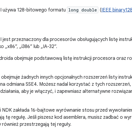
ABI używa 128-bitowego formatu
long double
(
IEEE binary12
BI jest przeznaczony dla procesorów obsługujących listę instru
o „x86”, „i386” lub „IA-32”.
ndroida obejmuje podstawową listę instrukcji procesora oraz r
e obejmuje żadnych innych opcjonalnych rozszerzeń listy instruk
a odmiana SSE4. Możesz nadal korzystać z tych rozszerzeń, 
 działania, aby je włączyć, i zapewniasz alternatywne rozwiązan
i NDK zakłada 16-bajtowe wyrównanie stosu przed wywołaniem
ją tę regułę. Jeśli piszesz kod asemblera, musisz zadbać o wyr
 również przestrzegają tej reguły.