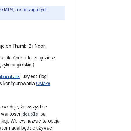
e MIPS, ale obsługa tych
uje on Thumb-2 i Neon.
zne dla Androida, znajdziesz
ęzyku angielskim).
droid.mk
użyjesz flagi
 konfigurowania
CMake
.
powoduje, że wszystkie
e wartości
double
są
kcji. Wbrew nazwie ta opcja
ator nadal będzie używać