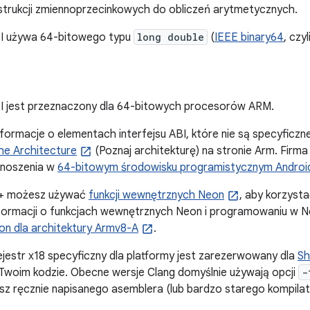
strukcji zmiennoprzecinkowych do obliczeń arytmetycznych.
ABI używa 64-bitowego typu
long double
(
IEEE binary64
, czy
ABI jest przeznaczony dla 64-bitowych procesorów ARM.
ormacje o elementach interfejsu ABI, które nie są specyficzne
he Architecture
(Poznaj architekturę) na stronie Arm. Firm
enoszenia w
64-bitowym środowisku programistycznym Androi
++ możesz używać
funkcji wewnętrznych Neon
, aby korzyst
nformacji o funkcjach wewnętrznych Neon i programowaniu w N
on dla architektury Armv8-A
.
ejestr x18 specyficzny dla platformy jest zarezerwowany dla
Sh
Twoim kodzie. Obecne wersje Clang domyślnie używają opcji
-
masz ręcznie napisanego asemblera (lub bardzo starego kompilat