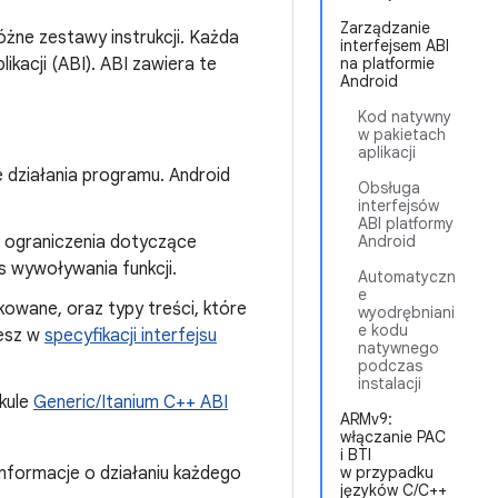
Zarządzanie
óżne zestawy instrukcji. Każda
interfejsem ABI
likacji (ABI). ABI zawiera te
na platformie
Android
Kod natywny
w pakietach
aplikacji
 działania programu. Android
Obsługa
interfejsów
ABI platformy
 ograniczenia dotyczące
Android
s wywoływania funkcji.
Automatyczn
e
kowane, oraz typy treści, które
wyodrębniani
e kodu
iesz w
specyfikacji interfejsu
natywnego
podczas
instalacji
ykule
Generic/Itanium C++ ABI
ARMv9:
włączanie PAC
i BTI
informacje o działaniu każdego
w przypadku
języków C/C++