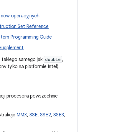
emów operacyjnych
struction Set Reference
System Programming Guide
 Supplement
li takiego samego jak
double
,
ny tylko na platformie Intel).
ukcji procesora powszechnie
strukcje
MMX
,
SSE
,
SSE2
,
SSE3
,