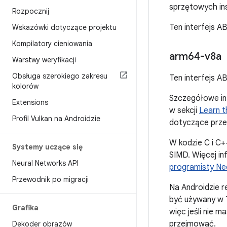
sprzętowych in
Rozpocznij
Ten interfejs 
Wskazówki dotyczące projektu
Kompilatory cieniowania
arm64-v8a
Warstwy weryfikacji
Obsługa szerokiego zakresu
Ten interfejs 
kolorów
Szczegółowe inf
Extensions
w sekcji
Learn t
Profil Vulkan na Androidzie
dotyczące prz
W kodzie C i C
Systemy uczące się
SIMD. Więcej i
Neural Networks API
programisty Ne
Przewodnik po migracji
Na Androidzie r
być używany w 
Grafika
więc jeśli nie 
przejmować.
Dekoder obrazów