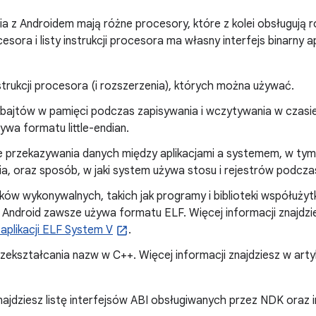
a z Androidem mają różne procesory, które z kolei obsługują r
sora i listy instrukcji procesora ma własny interfejs binarny ap
trukcji procesora (i rozszerzenia), których można używać.
 bajtów w pamięci podczas zapisywania i wczytywania w czasie
wa formatu little-endian.
 przekazywania danych między aplikacjami a systemem, w tym
a, oraz sposób, w jaki system używa stosu i rejestrów podcza
ków wykonywalnych, takich jak programy i biblioteki współużyt
. Android zawsze używa formatu ELF. Więcej informacji znajdz
aplikacji ELF System V
.
zekształcania nazw w C++. Więcej informacji znajdziesz w art
znajdziesz listę interfejsów ABI obsługiwanych przez NDK oraz 