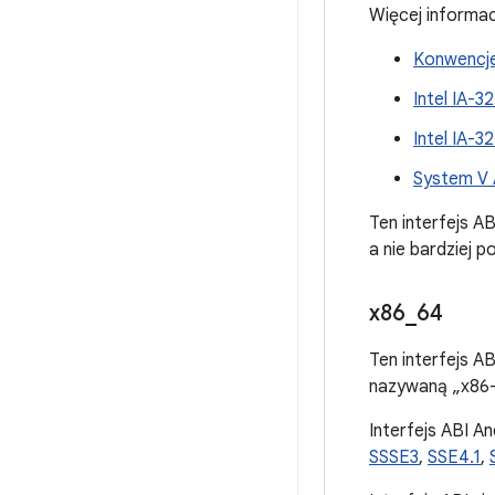
Więcej informac
Konwencje
Intel IA-3
Intel IA-
System V 
Ten interfejs 
a nie bardziej
x86
_
64
Ten interfejs A
nazywaną „x86-
Interfejs ABI A
SSSE3
,
SSE4.1
,