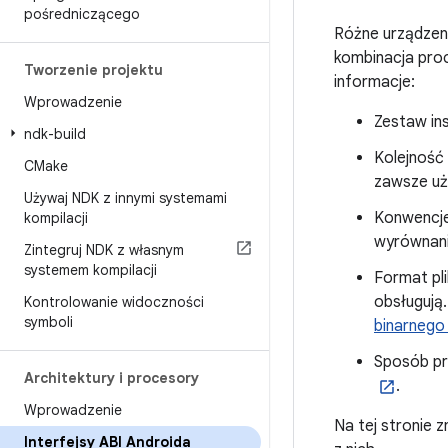
pośredniczącego
Różne urządzeni
kombinacja proce
Tworzenie projektu
informacje:
Wprowadzenie
Zestaw ins
ndk-build
Kolejność
CMake
zawsze uży
Używaj NDK z innymi systemami
Konwencje
kompilacji
wyrównani
Zintegruj NDK z własnym
systemem kompilacji
Format pli
obsługują
Kontrolowanie widoczności
symboli
binarnego 
Sposób pr
Architektury i procesory
.
Wprowadzenie
Na tej stronie 
Interfejsy ABI Androida