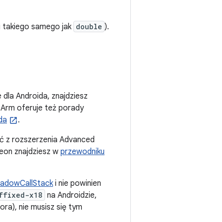
li takiego samego jak
double
).
 dla Androida, znajdziesz
a Arm oferuje też porady
da
.
ać z rozszerzenia Advanced
eon znajdziesz w
przewodniku
adowCallStack
i nie powinien
ffixed-x18
na Androidzie,
ora), nie musisz się tym