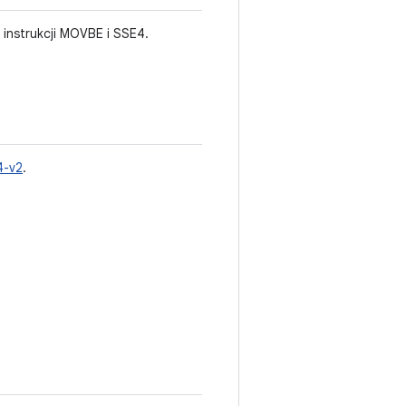
 instrukcji MOVBE i SSE4.
4-v2
.