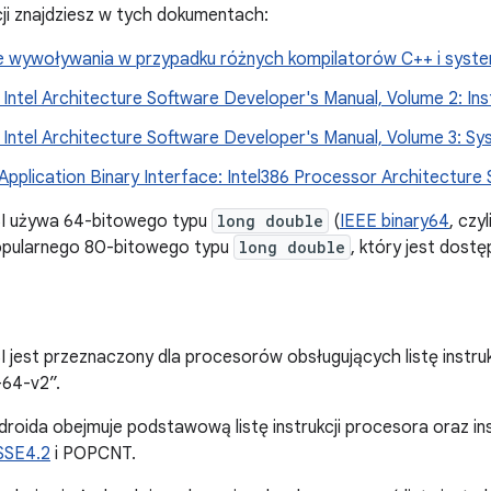
ji znajdziesz w tych dokumentach:
 wywoływania w przypadku różnych kompilatorów C++ i syst
2 Intel Architecture Software Developer's Manual, Volume 2: In
32 Intel Architecture Software Developer's Manual, Volume 3: 
Application Binary Interface: Intel386 Processor Architecture
ABI używa 64-bitowego typu
long double
(
IEEE binary64
, czy
 popularnego 80-bitowego typu
long double
, który jest dostęp
BI jest przeznaczony dla procesorów obsługujących listę instr
64-v2”.
ndroida obejmuje podstawową listę instrukcji procesora oraz in
SSE4.2
i POPCNT.