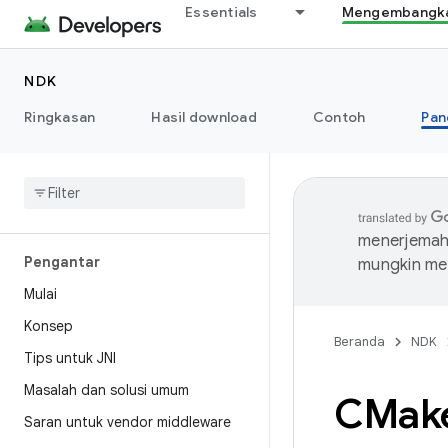
Essentials
Mengembangkan
NDK
Ringkasan
Hasil download
Contoh
Pan
menerjemahk
Pengantar
mungkin me
Mulai
Konsep
Beranda
NDK
Tips untuk JNI
Masalah dan solusi umum
CMak
Saran untuk vendor middleware