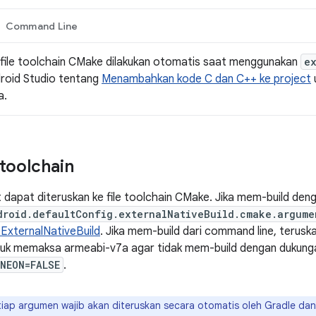
Command Line
file toolchain CMake dilakukan otomatis saat menggunakan
e
roid Studio tentang
Menambahkan kode C dan C++ ke project
a.
toolchain
 dapat diteruskan ke file toolchain CMake. Jika mem-build de
droid.defaultConfig.externalNativeBuild.cmake.argume
ExternalNativeBuild
. Jika mem-build dari command line, teru
ntuk memaksa armeabi-v7a agar tidak mem-build dengan dukun
NEON=FALSE
.
iap argumen wajib akan diteruskan secara otomatis oleh Gradle dan