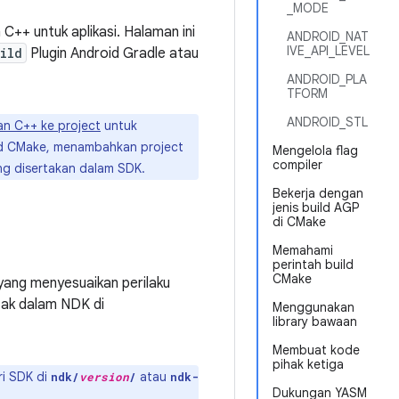
_MODE
C++ untuk aplikasi. Halaman ini
ANDROID_NAT
IVE_API_LEVEL
ild
Plugin Android Gradle atau
ANDROID_PLA
TFORM
ANDROID_STL
n C++ ke project
untuk
ld CMake, menambahkan project
Mengelola flag
compiler
ng disertakan dalam SDK.
Bekerja dengan
jenis build AGP
di CMake
Memahami
perintah build
CMake
 yang menyesuaikan perilaku
etak dalam NDK di
Menggunakan
library bawaan
Membuat kode
pihak ketiga
ri SDK di
atau
ndk/
version
/
ndk-
Dukungan YASM