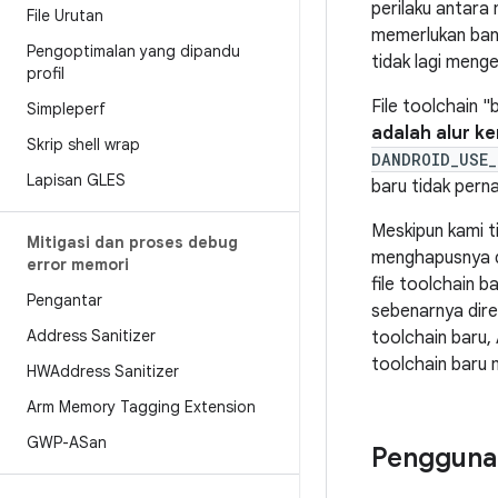
perilaku antara
File Urutan
memerlukan bany
Pengoptimalan yang dipandu
tidak lagi menge
profil
File toolchain "
Simpleperf
adalah alur k
Skrip shell wrap
DANDROID_USE_
Lapisan GLES
baru tidak pern
Meskipun kami t
Mitigasi dan proses debug
menghapusnya d
error memori
file toolchain 
Pengantar
sebenarnya dire
Address Sanitizer
toolchain baru, 
toolchain baru m
HWAddress Sanitizer
Arm Memory Tagging Extension
GWP-ASan
Pengguna