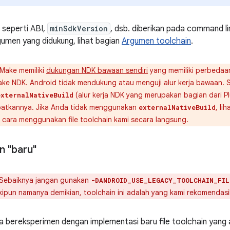
 seperti ABI,
minSdkVersion
, dsb. diberikan pada command l
gumen yang didukung, lihat bagian
Argumen toolchain
.
ake memiliki
dukungan NDK bawaan sendiri
yang memiliki perbedaa
Make NDK. Android tidak mendukung atau menguji alur kerja bawaan. S
(alur kerja NDK yang merupakan bagian dari P
externalNativeBuild
atkannya. Jika Anda tidak menggunakan
, li
externalNativeBuild
 cara menggunakan file toolchain kami secara langsung.
in "baru"
Sebaiknya jangan gunakan
-DANDROID_USE_LEGACY_TOOLCHAIN_FIL
kipun namanya demikian, toolchain ini adalah yang kami rekomendasi
 bereksperimen dengan implementasi baru file toolchain yang