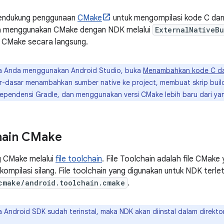
endukung penggunaan
CMake
untuk mengompilasi kode C dan 
 menggunakan CMake dengan NDK melalui
ExternalNativeBu
 CMake secara langsung.
a Anda menggunakan Android Studio, buka
Menambahkan kode C da
r-dasar menambahkan sumber native ke project, membuat skrip bui
pendensi Gradle, dan menggunakan versi CMake lebih baru dari ya
chain CMake
 CMake melalui
file toolchain
. File Toolchain adalah file CMake
 kompilasi silang. File toolchain yang digunakan untuk NDK terl
cmake/android.toolchain.cmake
.
a Android SDK sudah terinstal, maka NDK akan diinstal dalam direkto