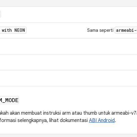
 with NEON
armeabi-
Sama seperti
M
_
MODE
kah akan membuat instruksi arm atau thumb untuk armeabi-v7a
informasi selengkapnya, lihat dokumentasi
ABI Android
.