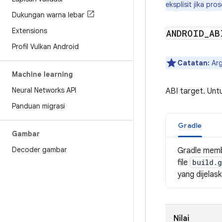
eksplisit jika pr
Dukungan warna lebar
Extensions
ANDROID
_
AB
Profil Vulkan Android
Catatan:
Arg
Machine learning
Neural Networks API
ABI target. Unt
Panduan migrasi
Gradle
Gambar
Decoder gambar
Gradle membe
file
build.
yang dijelas
Nilai