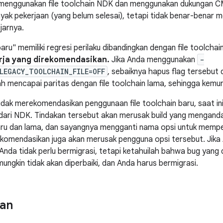
 menggunakan file toolchain NDK dan menggunakan dukungan CM
ak pekerjaan (yang belum selesai), tetapi tidak benar-benar me
jarnya.
baru" memiliki regresi perilaku dibandingkan dengan file toolchai
erja yang direkomendasikan.
Jika Anda menggunakan
-
LEGACY_TOOLCHAIN_FILE=OFF
, sebaiknya hapus flag tersebut d
ah mencapai paritas dengan file toolchain lama, sehingga kemung
idak merekomendasikan penggunaan file toolchain baru, saat ini
ari NDK. Tindakan tersebut akan merusak build yang menganda
baru dan lama, dan sayangnya mengganti nama opsi untuk memp
komendasikan juga akan merusak pengguna opsi tersebut. Jika
Anda tidak perlu bermigrasi, tetapi ketahuilah bahwa bug yang d
ungkin tidak akan diperbaiki, dan Anda harus bermigrasi.
an