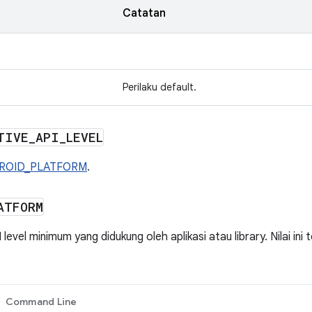
Catatan
Perilaku default.
TIVE
_
API
_
LEVEL
ROID_PLATFORM
.
ATFORM
evel minimum yang didukung oleh aplikasi atau library. Nilai ini
Command Line