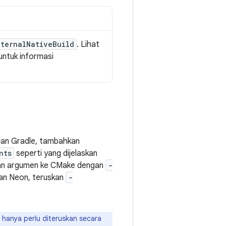
xternalNativeBuild
. Lihat
untuk informasi
ngan Gradle, tambahkan
nts
seperti yang dijelaskan
skan argumen ke CMake dengan
-
gan Neon, teruskan
-
 hanya perlu diteruskan secara