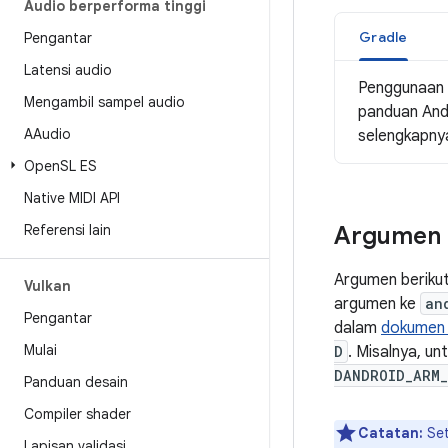
Audio berperforma tinggi
Gradle
Pengantar
Latensi audio
Penggunaan 
Mengambil sampel audio
panduan And
AAudio
selengkapny
Open
SL ES
Native MIDI API
Referensi lain
Argumen 
Argumen berikut
Vulkan
argumen ke
an
Pengantar
dalam
dokumen 
Mulai
D
. Misalnya, u
DANDROID_ARM_
Panduan desain
Compiler shader
Catatan:
Set
Lapisan validasi