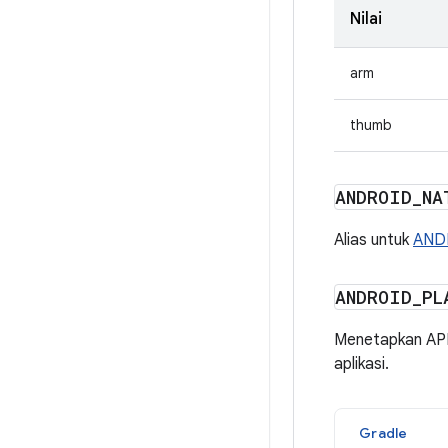
Nilai
arm
thumb
ANDROID
_
NA
Alias untuk
AND
ANDROID
_
PL
Menetapkan API l
aplikasi.
Gradle