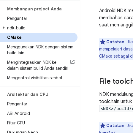
Membangun project Anda
Android NDK m
membahas cara
Pengantar
saat memanggil
ndk-build
CMake
Catatan:
Jik
Menggunakan NDK dengan sistem
mempelajari dasa
build lain
CMake sebagai de
Mengintegrasikan NDK ke
dalam sistem build Anda sendiri
Mengontrol visibilitas simbol
File tool
NDK mendukung
Arsitektur dan CPU
toolchain untuk
Pengantar
<NDK>/build/
ABI Android
Fitur CPU
Catatan:
Jik
Dukungan Neon
.
bundle/