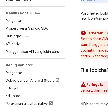
Menulis Kode C
/
C++
Parameter build
Untuk daftar ar
Pengantar
Properti versi Android SDK
Perhatian:
CM
Dukungan C++
file toolchain C
API Native
kami. Pengguna
otomatis mendap
Menggunakan API yang lebih baru
petunjuk tentang
Debug dan profil
File toolcha
Pengantar
Debug dengan Android Studio
Peringatan:
ndk-gdb
default, dan mes
ndk-stack
Perekaman aktivitas native
NDK sebelumnya