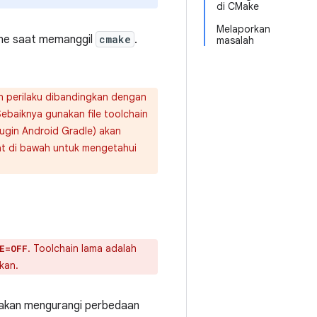
di CMake
Melaporkan
ine saat memanggil
cmake
.
masalah
n perilaku dibandingkan dengan
ebaiknya gunakan file toolchain
lugin Android Gradle) akan
hat di bawah untuk mengetahui
. Toolchain lama adalah
E=OFF
kan.
 akan mengurangi perbedaan