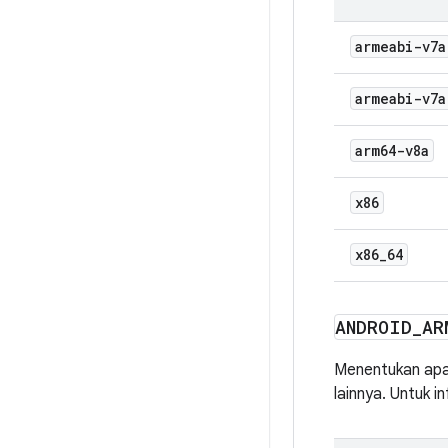
armeabi-v7a
armeabi-v7a
arm64-v8a
x86
x86
_
64
ANDROID
_
AR
Menentukan apa
lainnya. Untuk 