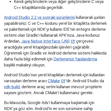
Kendi geliştiricilerin veya diğer geliştiricilerin C veya
C++ kitaplıklarında geçerlidir.
Android Studio 2.2 ve sonraki sürümlerini
kullanarak şunları
yapabilirsiniz: C ve C++ kodunu yerel bir kitaplıkta derlemek
ve paketlemek için NDK'yı kullanın IDE'nin entegre derleme
sistemi olan Gradle'ı kullanarak APK'nıza. Java kodunuz
Ardından,
Java Native Interface (JNI)
çerçevesi
aracılığıyla yerel kitaplığınızdaki işlevleri çağırabilir.
Öğrenmek için Gradle ve Android derleme sistemi hakkında
daha fazla bilgi edinmek için
Derlemenizi Yapılandırma
başlıklı makaleyi okuyun.
Android Studio'nun yerel kitaplıkları derlemek için kullanılan
varsayılan derleme aracı
CMake
'dir. Android Studio da
ndk-build
, derleme araç setini kullanan mevcut projelerin
sayısını gösterir. Ancak CMake'i kullanmanız gerekir.
Bu kılavuzda, Google Ads'i kullanmaya başlamak için
NDK'ya göz atın. Android'in en son sürümüne sahip