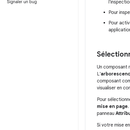
Signaler un bug
l'inspecti
Pour inspe
Pour activ
applicatio
Sélection
Un composant mo
L'
arborescen
composant compo
visualiser en co
Pour sélectionn
mise en page
.
panneau
Attrib
Si votre mise e