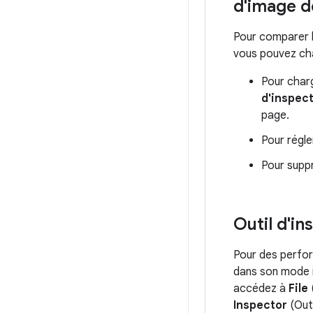
d'image d
Pour comparer l
vous pouvez cha
Pour charg
d'inspect
page.
Pour régle
Pour suppr
Outil d'i
Pour des perfor
dans son mode in
accédez à
File
(
Inspector
(Outi