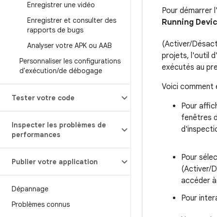
Enregistrer une vidéo
Pour démarrer l'
Enregistrer et consulter des
Running Devi
rapports de bugs
(Activer/Désacti
Analyser votre APK ou AAB
projets, l'outi
Personnaliser les configurations
exécutés au pre
d'exécution
/
de débogage
Voici comment e
Tester votre code
Pour affic
fenêtres d
Inspecter les problèmes de
d'inspecti
performances
Pour séle
Publier votre application
(Activer/D
accéder à
Dépannage
Pour inter
Problèmes connus