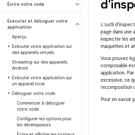
d'insp
Écrire votre code
Exécuter et déboguer votre
L'outil d'inspe
application
page dans une a
Aperçu
inspecter les a
maquettes et af
Exécuter votre application sur
des appareils virtuels
Vous pouvez égal
Streaming sur des appareils
composable est 
Android
application. Pa
Exécuter votre application sur
excessive, ce q
un appareil local
recomposition d
Déboguer votre code
Pour en savoir 
Commencer à déboguer
votre code
Configurer les options pour
les développeurs
Écrire et afficher les journaux