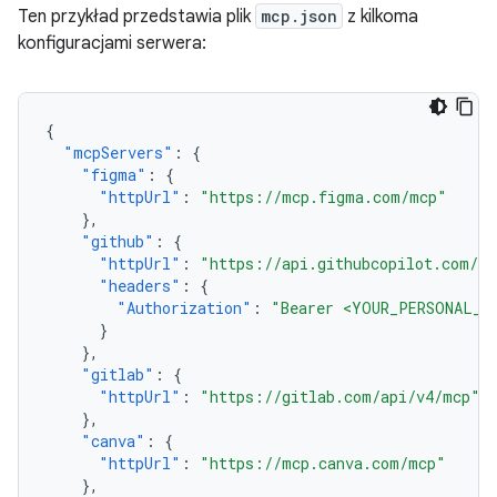
Ten przykład przedstawia plik
mcp.json
z kilkoma
konfiguracjami serwera:
{
"mcpServers"
:
{
"figma"
:
{
"httpUrl"
:
"https://mcp.figma.com/mcp"
},
"github"
:
{
"httpUrl"
:
"https://api.githubcopilot.com/m
"headers"
:
{
"Authorization"
:
"Bearer <YOUR_PERSONAL_A
}
},
"gitlab"
:
{
"httpUrl"
:
"https://gitlab.com/api/v4/mcp"
},
"canva"
:
{
"httpUrl"
:
"https://mcp.canva.com/mcp"
},