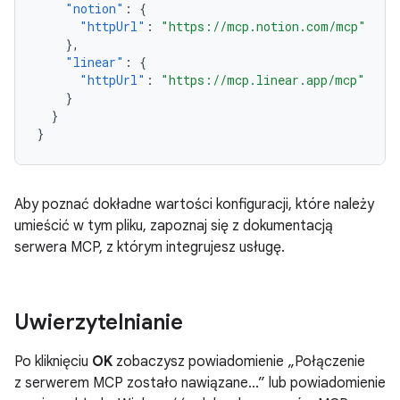
"notion"
:
{
"httpUrl"
:
"https://mcp.notion.com/mcp"
},
"linear"
:
{
"httpUrl"
:
"https://mcp.linear.app/mcp"
}
}
}
Aby poznać dokładne wartości konfiguracji, które należy
umieścić w tym pliku, zapoznaj się z dokumentacją
serwera MCP, z którym integrujesz usługę.
Uwierzytelnianie
Po kliknięciu
OK
zobaczysz powiadomienie „Połączenie
z serwerem MCP zostało nawiązane...” lub powiadomienie