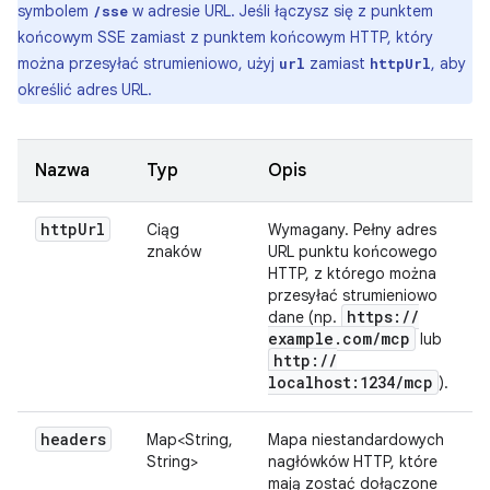
symbolem
w adresie URL. Jeśli łączysz się z punktem
/sse
końcowym SSE zamiast z punktem końcowym HTTP, który
można przesyłać strumieniowo, użyj
zamiast
, aby
url
httpUrl
określić adres URL.
Nazwa
Typ
Opis
http
Url
Ciąg
Wymagany. Pełny adres
znaków
URL punktu końcowego
HTTP, z którego można
przesyłać strumieniowo
https:
/
/
dane (np.
example
.
com
/
mcp
lub
http:
/
/
localhost:1234
/
mcp
).
headers
Map<String,
Mapa niestandardowych
String>
nagłówków HTTP, które
mają zostać dołączone