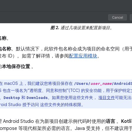
图 2.
通过几项设置来配置新项目。
名称
。
包名称
。默认情况下，此软件包名称会成为项目的命名空间（用
发布 ID）。如需了解详情，请参阅
配置应用模块
。
的
本地保存位置
。
在 macOS 上，我们建议您将项目保存在
/Users/
user_name
/Android
OS 包含一项名为“透明度、同意和控制”(TCC) 的安全功能，用于保护特
、
和
。如果您使用这些文件夹，
项目文件
可能无法在
Desktop
Downloads
roid Studio 授予访问 这些文件夹的特殊权限。
Android Studio 在为新项目创建示例代码时使用的
语言
。
Kot
ck Compose 等现代框架所必需的语言。Java 受支持，但不建议