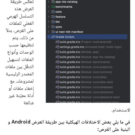
تعكس طريقة
العرض هذه
التسلسل الهرمي
الفعلي للملفات
على القرص. بدلاً
من ذلك، يتم
تنظيمها حسب
الوحدات وأنواع
الملفات لتسهيل
التنقّل بين ملفات
المصدر الرئيسية
لمشروعك، مع
إخفاء ملفات أو
أدلة معيّنة غير
شائعة
الاستخدام.
في ما يلي بعض الاختلافات الهيكلية بين طريقة العرض
Android
و
البنية على القرص: