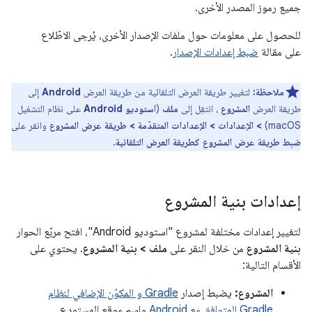
جميع رموز المصدر الأخرى.
للحصول على معلومات حول ملفات الإصدار الأخرى، يُرجى الاطّلاع
على مقالة
ضبط إعدادات الإصدار
.
ملاحظة:
لتغيير طريقة العرض التلقائية من طريقة العرض
Android
إلى
طريقة العرض
المشروع
، انتقِل إلى
ملف
(
استوديو Android
على نظام التشغيل
macOS)
> الإعدادات > الإعدادات المتقدّمة > طريقة عرض المشروع
وانقر على
ضبط طريقة عرض المشروع كطريقة العرض التلقائية
.
إعدادات بنية المشروع
لتغيير إعدادات مختلفة لمشروع "استوديو Android"، افتح مربّع الحوار
بنية المشروع
من خلال النقر على
ملف > بنية المشروع
. يحتوي على
الأقسام التالية:
المشروع:
يضبط إصدار
Gradle و المكوّن الإضافي لنظام
Gradle المتوافق مع Android
واسم موقع المستودع.