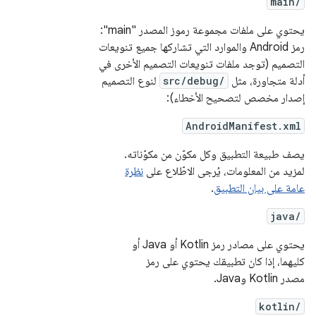
main/
يحتوي على ملفات مجموعة رموز المصدر "main":
رمز Android والموارد التي تشاركها جميع تنويعات
التصميم (توجد ملفات تنويعات التصميم الأخرى في
أدلة متجاورة، مثل
src/debug/
لنوع التصميم
إصدار مخصص لتصحيح الأخطاء):
AndroidManifest.xml
يصف طبيعة التطبيق وكل مكوّن من مكوّناته.
لمزيد من المعلومات، يُرجى الاطّلاع على
نظرة
عامة على بيان التطبيق
.
java/
يحتوي على مصادر رمز Kotlin أو Java أو
كليهما، إذا كان تطبيقك يحتوي على رمز
مصدر Kotlin وJava.
kotlin/