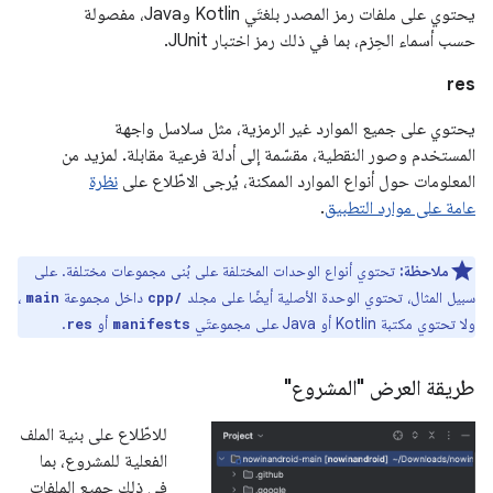
يحتوي على ملفات رمز المصدر بلغتَي Kotlin وJava، مفصولة
حسب أسماء الحِزم، بما في ذلك رمز اختبار JUnit.
res
يحتوي على جميع الموارد غير الرمزية، مثل سلاسل واجهة
المستخدم وصور النقطية، مقسّمة إلى أدلة فرعية مقابلة. لمزيد من
المعلومات حول أنواع الموارد الممكنة، يُرجى الاطّلاع على
نظرة
عامة على موارد التطبيق
.
ملاحظة:
تحتوي أنواع الوحدات المختلفة على بُنى مجموعات مختلفة. على
سبيل المثال، تحتوي الوحدة الأصلية أيضًا على مجلد
داخل مجموعة
،
main
cpp/
ولا تحتوي مكتبة Kotlin أو Java على مجموعتَي
أو
.
res
manifests
طريقة العرض "المشروع"
للاطّلاع على بنية الملف
الفعلية للمشروع، بما
في ذلك جميع الملفات