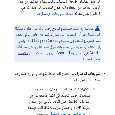
الوحدة. يمكنك إضافة التبعيات وتعديلها وحذفها من هذا
الجزء. لمزيد من المعلومات حول تبعيات الوحدة، يُرجى
الاطّلاع على مقالة
ضبط تنويعات الإصدارات
.
المعاينة:
إذا كنت تستخدم كتالوج إصدار، يُرجى العِلم بالمشكلة
التي تتمثل في أنّ التبعيات التي تتم إضافتها من خلال مربّع الحوار
بنية المشروع
تُضاف إلى ملف الوحدة
، وليس
build.gradle
إلى الكتالوج. لمزيد من المعلومات حول دعم كتالوجات إصدارات
Gradle في "استوديو Android"، يُرجى الاطّلاع على
ملاحظة
إصدار المعاينة
.
تنويعات الإصارادت:
تتيح لك ضبط نكهات وأنواع إصدارات
مختلفة لمشروعك.
النكهات:
تتيح لك إنشاء
نكهات
إصدارات
متعدّدة، حيث تحدّد كل نكهة مجموعة من
إعدادات الضبط، مثل الحد الأدنى من إصدار
حزمة SDK وإصدار حزمة SDK المستهدَفة
و
رمز الإصدار و اسم الإصدار
للوحدة.