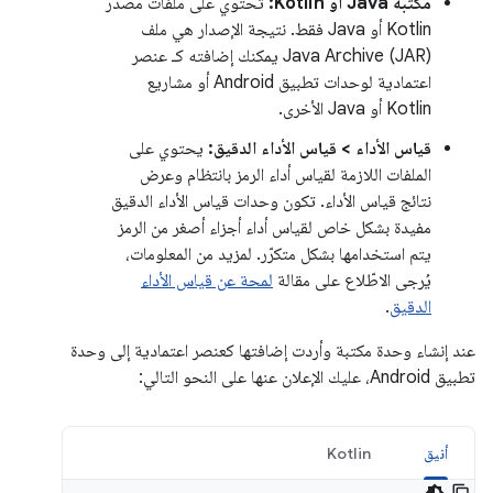
مكتبة Java أو Kotlin:
تحتوي على ملفات مصدر
Kotlin أو Java فقط. نتيجة الإصدار هي ملف
Java Archive (JAR) يمكنك إضافته كـ عنصر
اعتمادية لوحدات تطبيق Android أو مشاريع
Kotlin أو Java الأخرى.
قياس الأداء > قياس الأداء الدقيق:
يحتوي على
الملفات اللازمة لقياس أداء الرمز بانتظام وعرض
نتائج قياس الأداء. تكون وحدات قياس الأداء الدقيق
مفيدة بشكل خاص لقياس أداء أجزاء أصغر من الرمز
يتم استخدامها بشكل متكرّر. لمزيد من المعلومات،
يُرجى الاطّلاع على مقالة
لمحة عن قياس الأداء
الدقيق
.
عند إنشاء وحدة مكتبة وأردت إضافتها كعنصر اعتمادية إلى وحدة
تطبيق Android، عليك الإعلان عنها على النحو التالي:
أنيق
Kotlin