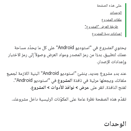
على هذه الصفحة
الوحدات
ملفات المشروع
طريقة العرض "المشروع"
إعدادات بنية المشروع
يحتوي
المشروع
في "استوديو Android" على كل ما يحدّد مساحة
عملك لتطبيق، بدءًا من رمز المصدر ومواد العرض وصولاً إلى رمز الاختبار
وإعدادات الإصدار.
عند بدء مشروع جديد، ينشئ "استوديو Android" البنية اللازمة لجميع
ملفاتك ويجعلها مرئية في نافذة
المشروع
في "استوديو Android".
لفتح النافذة، انقر على
عرض > نوافذ الأدوات > المشروع
.
تقدّم هذه الصفحة نظرة عامة على المكوّنات الرئيسية داخل مشروعك.
الوحدات