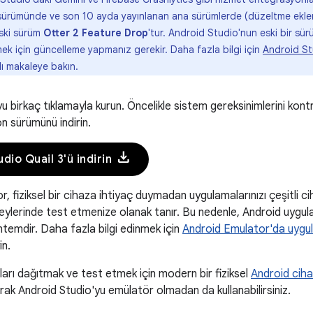
 sürümünde ve son 10 ayda yayınlanan ana sürümlerde (düzeltme ekleri d
ski sürüm
Otter 2 Feature Drop
'tur. Android Studio'nun eski bir sü
mek için güncelleme yapmanız gerekir. Daha fazla bilgi için
Android St
lı makaleye bakın.
u birkaç tıklamayla kurun. Öncelikle sistem gereksinimlerini kont
n sürümünü indirin.
download
dio Quail 3'ü indirin
, fiziksel bir cihaza ihtiyaç duymadan uygulamalarınızı çeşitli c
ylerinde test etmenize olanak tanır. Bu nedenle, Android uygula
ntemdir. Daha fazla bilgi edinmek için
Android Emulator'da uygul
in.
arı dağıtmak ve test etmek için modern bir fiziksel
Android cih
rak Android Studio'yu emülatör olmadan da kullanabilirsiniz.