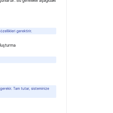
unlardır: Bu genellikle aşağıdaki
llikleri gerektirir.
oluşturma
gerekir. Tam tutar, sisteminize