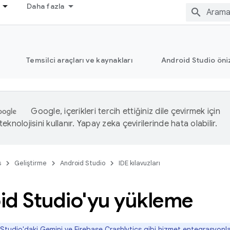
Daha fazla
Temsilci araçları ve kaynakları
Android Studio öni
Google, içerikleri tercih ettiğiniz dile çevirmek için
eknolojisini kullanır. Yapay zeka çevirilerinde hata olabilir.
s
Geliştirme
Android Studio
IDE kılavuzları
id Studio'yu yükleme
tudio'daki Gemini ve Firebase Crashlytics gibi hizmet entegrasyonla