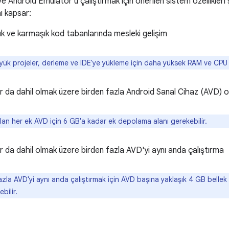
e Android Emulator'ü çalıştırmak için önerilen sistem özellikleri ş
nı kapsar:
 ve karmaşık kod tabanlarında mesleki gelişim
k projeler, derleme ve IDE'ye yükleme için daha yüksek RAM ve CPU öze
r da dahil olmak üzere birden fazla Android Sanal Cihaz (AVD) 
an her ek AVD için 6 GB'a kadar ek depolama alanı gerekebilir.
r da dahil olmak üzere birden fazla AVD'yi aynı anda çalıştırma
zla AVD'yi aynı anda çalıştırmak için AVD başına yaklaşık 4 GB bellek 
bilir.