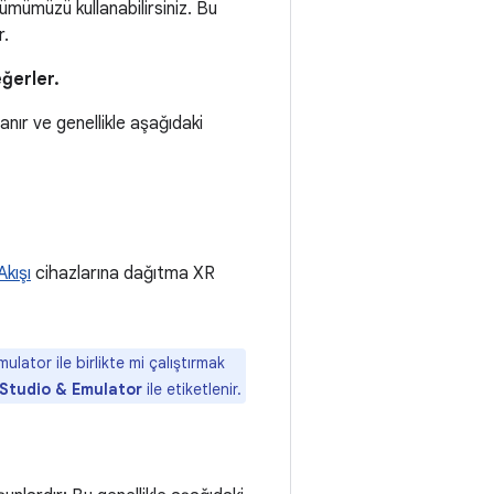
ümümüzü kullanabilirsiniz. Bu
r.
ğerler.
nır ve genellikle aşağıdaki
kışı
cihazlarına dağıtma XR
ator ile birlikte mi çalıştırmak
Studio & Emulator
ile etiketlenir.