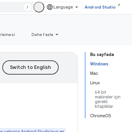
/
Android Studio
zlemesi
Daha fazla
Bu sayfada
Windows
Mac
Linux
64 bit
makineler için
gerekli
kitaplıklar
ChromeOS
rı yalnızca Android Studio'nun en