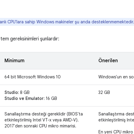
nlı CPU'lara sahip Windows makineler şu anda desteklenmemektedir
tem gereksinimleri şunlardır:
Minimum
Önerilen
64 bit Microsoft Windows 10
Windows'un en so
Studio:
8 GB
32 GB
Studio ve Emulator:
16 GB
Sanallaştırma desteği gereklidir (BIOS'ta
Sanallaştırma dest
etkinleştirilmiş Intel VT-x veya AMD-V).
etkinleştirilmiş In
2017'den sonraki CPU mikro mimarisi.
En yeni CPU mikro m