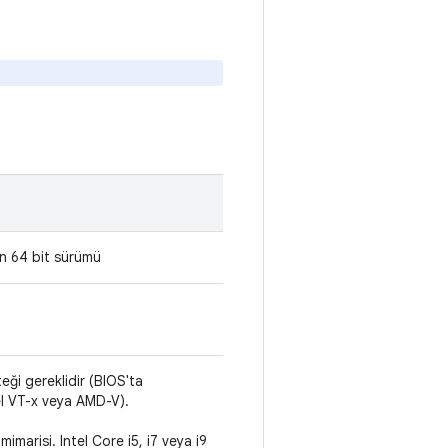
.
n 64 bit sürümü
eği gereklidir (BIOS'ta
tel VT-x veya AMD-V).
imarisi. Intel Core i5, i7 veya i9