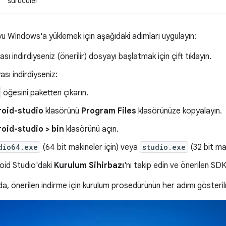
sürücüler
u Windows'a yüklemek için aşağıdaki adımları uygulayın:
sı indirdiyseniz (önerilir) dosyayı başlatmak için çift tıklayın.
sı indirdiyseniz:
öğesini paketten çıkarın.
roid-studio
klasörünü
Program Files
klasörünüze kopyalayın.
oid-studio > bin
klasörünü açın.
dio64.exe
(64 bit makineler için) veya
studio.exe
(32 bit mak
oid Studio'daki
Kurulum Sihirbazı
'nı takip edin ve önerilen SDK
a, önerilen indirme için kurulum prosedürünün her adımı gösteri