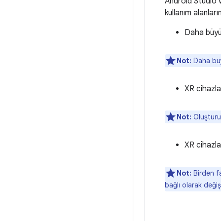
Android Studio v
kullanım alanları
Daha büyük
Not:
Daha büyü
XR cihazla
Not:
Oluşturul
XR cihazla
Not:
Birden fa
bağlı olarak değişe