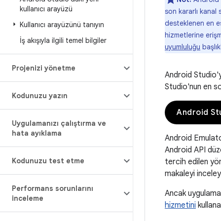
kullanıcı arayüzü
son kararlı kanal
desteklenen en e
Kullanıcı arayüzünü tanıyın
hizmetlerine eriş
İş akışıyla ilgili temel bilgiler
uyumluluğu
başlık
Projenizi yönetme
Android Studio'y
Studio'nun en so
Kodunuzu yazın
Android Stu
Uygulamanızı çalıştırma ve
hata ayıklama
Android Emulator
Android API düze
Kodunuzu test etme
tercih edilen yö
makaleyi inceley
Performans sorunlarını
Ancak uygulamal
inceleme
hizmetini
kullana