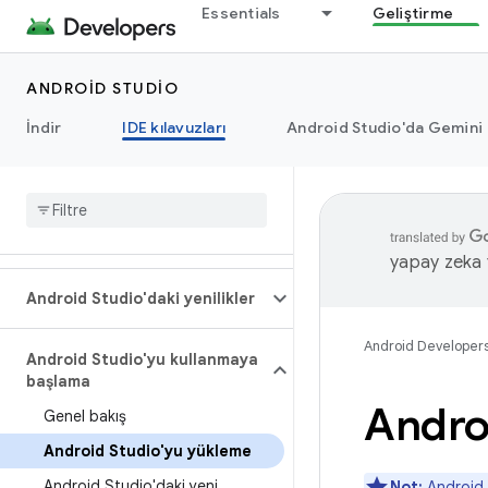
Essentials
Geliştirme
ANDROID STUDIO
İndir
IDE kılavuzları
Android Studio'da Gemini
yapay zeka t
Android Studio'daki yenilikler
Android Developer
Android Studio'yu kullanmaya
başlama
Andro
Genel bakış
Android Studio'yu yükleme
Android Studio'daki yeni
Not:
Android S