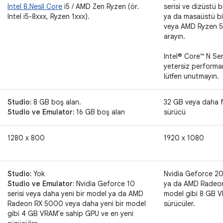
Intel 8.Nesil Core
i5 / AMD Zen Ryzen (ör.
serisi ve dizüstü b
Intel i5-8xxx, Ryzen 1xxx).
ya da masaüstü bil
veya AMD Ryzen 5, 6
arayın.
Intel® Core™ N Seri
yetersiz performa
lütfen unutmayın.
Studio:
8 GB boş alan.
32 GB veya daha f
Studio ve Emulator:
16 GB boş alan
sürücü
1280 x 800
1920 x 1080
Studio:
Yok
Nvidia Geforce 20 
Studio ve Emulator:
Nvidia Geforce 10
ya da AMD Radeon
serisi veya daha yeni bir model ya da AMD
model gibi 8 GB V
Radeon RX 5000 veya daha yeni bir model
sürücüler.
gibi 4 GB VRAM'e sahip GPU ve en yeni