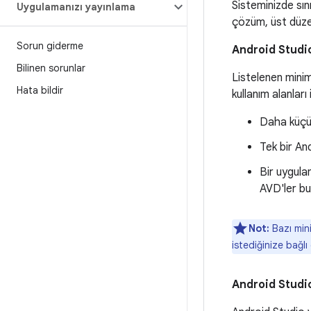
Sisteminizde sın
Uygulamanızı yayınlama
çözüm, üst düze
Sorun giderme
Android Studio
Bilinen sorunlar
Listelenen minim
Hata bildir
kullanım alanları 
Daha küçük
Tek bir An
Bir uygula
AVD'ler bu
Not:
Bazı mini
istediğinize bağlı
Android Studio