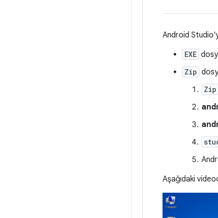
Android Studio'y
EXE
dosya
Zip
dosya
Zip
and
andr
stu
Andr
Aşağıdaki videod