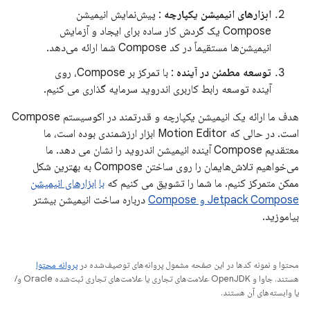
ابزارهای انیمیشن یکپارچه
: پیش‌نمایش انیمیشن
Compose یک گردش کار ساده برای ایجاد و آزمایش
انیمیشن‌ها مستقیماً در کد Compose شما ارائه می‌دهد.
توسعه مطمئن در آینده
: با تمرکز بر Compose، روی
آینده توسعه رابط کاربری اندروید سرمایه گذاری می کنیم.
هدف ما ارائه یک انیمیشن یکپارچه و قدرتمند در اکوسیستم Compose
است. در حالی که Motion Editor ابزار ارزشمندی بوده است، ما
معتقدیم Compose آینده انیمیشن اندروید را نشان می دهد. ما
می‌خواهیم تلاش‌هایمان را روی ساختن Compose به بهترین شکل
ممکن متمرکز کنیم. ما شما را تشویق می کنیم که
با
ابزارهای انیمیشن
Jetpack Compose و Compose
درباره ساخت انیمیشن بیشتر
بیاموزید.
محتوا و نمونه کدها در این صفحه مشمول پروانه‌های توصیف‌شده در
پروانه محتوا
هستند. جاوا و OpenJDK علامت‌های تجاری یا علامت‌های تجاری ثبت‌شده Oracle و/
یا وابسته‌های آن هستند.