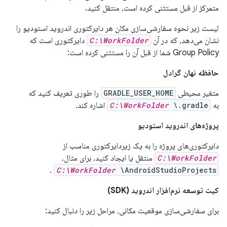
متمرکز از قبل مستثنی کرده است، منتقل کنید.
لیست زیر نحوه سفارشی‌سازی مکان هر دایرکتوری اندروید استودیو را
نشان می‌دهد، که در آن
C:\WorkFolder
دایرکتوری است که
Group Policy شما از قبل آن را مستثنی کرده است:
حافظه نهان گرادل
متغیر محیطی
GRADLE_USER_HOME
را طوری تعریف کنید که
به
\.gradle
C:\WorkFolder
اشاره کند.
پروژه‌های اندروید استودیو
دایرکتوری‌های پروژه را به یک زیردایرکتوری مناسب از
C:\WorkFolder
منتقل یا ایجاد کنید. برای مثال،
.
C:\WorkFolder
\AndroidStudioProjects
کیت توسعه نرم‌افزار اندروید (SDK)
برای سفارشی‌سازی موقعیت مکانی، مراحل زیر را دنبال کنید: