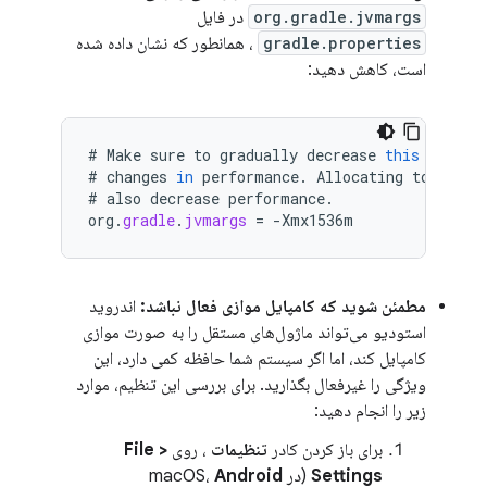
org.gradle.jvmargs
در فایل
gradle.properties
، همانطور که نشان داده شده
است، کاهش دهید:
#
Make
sure
to
gradually
decrease
this
value
#
changes
in
performance
.
Allocating
too
litt
#
also
decrease
performance
.
org
.
gradle
.
jvmargs
=
-
Xmx1536m
مطمئن شوید که کامپایل موازی فعال نباشد:
اندروید
استودیو می‌تواند ماژول‌های مستقل را به صورت موازی
کامپایل کند، اما اگر سیستم شما حافظه کمی دارد، این
ویژگی را غیرفعال بگذارید. برای بررسی این تنظیم، موارد
زیر را انجام دهید:
برای باز کردن کادر
تنظیمات
، روی
File >
Settings
(در macOS،
Android