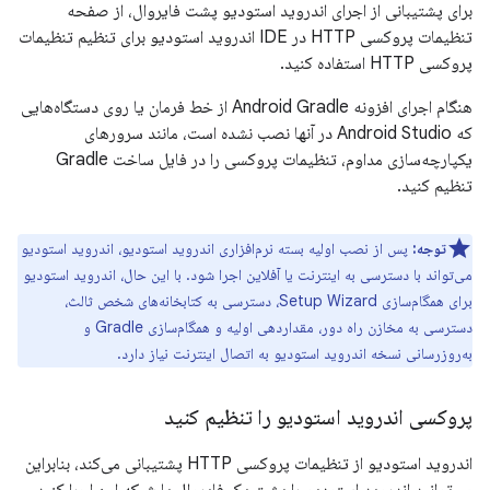
برای پشتیبانی از اجرای اندروید استودیو پشت فایروال، از صفحه
تنظیمات پروکسی HTTP در IDE اندروید استودیو برای تنظیم تنظیمات
پروکسی HTTP استفاده کنید.
هنگام اجرای افزونه Android Gradle از خط فرمان یا روی دستگاه‌هایی
که Android Studio در آنها نصب نشده است، مانند سرورهای
یکپارچه‌سازی مداوم، تنظیمات پروکسی را در فایل ساخت Gradle
تنظیم کنید.
توجه:
پس از نصب اولیه بسته نرم‌افزاری اندروید استودیو، اندروید استودیو
می‌تواند با دسترسی به اینترنت یا آفلاین اجرا شود. با این حال، اندروید استودیو
برای همگام‌سازی Setup Wizard، دسترسی به کتابخانه‌های شخص ثالث،
دسترسی به مخازن راه دور، مقداردهی اولیه و همگام‌سازی Gradle و
به‌روزرسانی نسخه اندروید استودیو به اتصال اینترنت نیاز دارد.
پروکسی اندروید استودیو را تنظیم کنید
اندروید استودیو از تنظیمات پروکسی HTTP پشتیبانی می‌کند، بنابراین