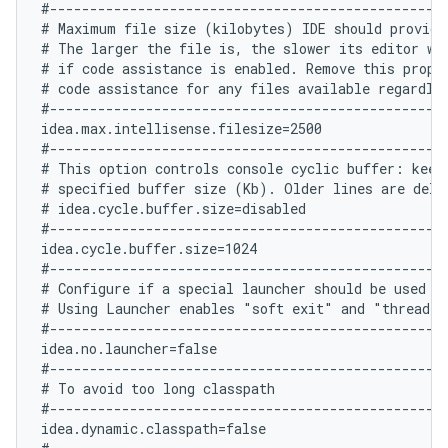
#--------------------------------------------------
# Maximum file size (kilobytes) IDE should provide 
# The larger the file is, the slower its editor wo
# if code assistance is enabled. Remove this proper
# code assistance for any files available regardles
#--------------------------------------------------
idea.max.intellisense.filesize=2500

#--------------------------------------------------
# This option controls console cyclic buffer: keeps
# specified buffer size (Kb). Older lines are delet
# idea.cycle.buffer.size=disabled

#--------------------------------------------------
idea.cycle.buffer.size=1024

#--------------------------------------------------
# Configure if a special launcher should be used wh
# Using Launcher enables "soft exit" and "thread d
#--------------------------------------------------
idea.no.launcher=false

#--------------------------------------------------
# To avoid too long classpath

#--------------------------------------------------
idea.dynamic.classpath=false
