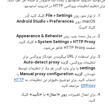
می‌توانید اندروید استودیو را پشت یک فایروال یا شبکه امن اجرا کنید.
برای تنظیم تنظیمات پروکسی HTTP در اندروید استودیو:
از نوار منو، روی
File > Settings
کلیک کنید (در
macOS، روی
Android Studio > Preferences
کلیک کنید).
در پنل سمت چپ، روی
Appearance & Behavior
> System Settings > HTTP Proxy
کلیک کنید.
صفحه HTTP Proxy ظاهر می‌شود.
برای استفاده از URL پیکربندی خودکار پروکسی برای
تنظیمات پروکسی، گزینه
Auto-detect proxy
settings
یا برای وارد کردن هر یک از تنظیمات توسط
خودتان،
گزینه Manual proxy configuration
را
انتخاب کنید. برای توضیح دقیق‌تر این تنظیمات، به
HTTP
Proxy
مراجعه کنید.
برای اعمال تغییرات،
روی «اعمال»
یا
«تأیید»
کلیک
کنید.