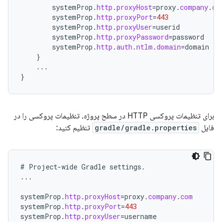
systemProp
.
http
.
proxyHost
=
proxy
.
company
.
co
systemProp
.
http
.
proxyPort
=
443
systemProp
.
http
.
proxyUser
=
userid
systemProp
.
http
.
proxyPassword
=
password
systemProp
.
http
.
auth
.
ntlm
.
domain
=
domain
}
...
}
برای تنظیمات پروکسی HTTP در سطح پروژه، تنظیمات پروکسی را در
فایل
gradle/gradle.properties
تنظیم کنید:
#
Project
-
wide
Gradle
settings
.
...
systemProp
.
http
.
proxyHost
=
proxy
.
company
.
com
systemProp
.
http
.
proxyPort
=
443
systemProp
.
http
.
proxyUser
=
username