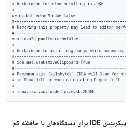
# Workaround for slow scrolling in JDK6.

#--------------------------------------------------
swing.bufferPerWindow=false

#--------------------------------------------------
# Removing this property may lead to editor perform
#--------------------------------------------------
sun.java2d.pmoffscreen=false

#--------------------------------------------------
# Workaround to avoid long hangs while accessing cl
#--------------------------------------------------
# ide.mac.useNativeClipboard=True

#--------------------------------------------------
# Maximum size (kilobytes) IDEA will load for showi
# in Show Diff or when calculating Digest Diff.

#--------------------------------------------------
پیکربندی IDE برای دستگاه‌های با حافظه کم