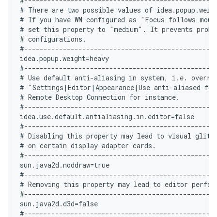
#--------------------------------------------------
# There are two possible values of idea.popup.weig
# If you have WM configured as "Focus follows mouse
# set this property to "medium". It prevents probl
# configurations.

#--------------------------------------------------
idea.popup.weight=heavy

#--------------------------------------------------
# Use default anti-aliasing in system, i.e. overrid
# "Settings|Editor|Appearance|Use anti-aliased font
# Remote Desktop Connection for instance.

#--------------------------------------------------
idea.use.default.antialiasing.in.editor=false

#--------------------------------------------------
# Disabling this property may lead to visual glitch
# on certain display adapter cards.

#--------------------------------------------------
sun.java2d.noddraw=true

#--------------------------------------------------
# Removing this property may lead to editor perform
#--------------------------------------------------
sun.java2d.d3d=false

#--------------------------------------------------