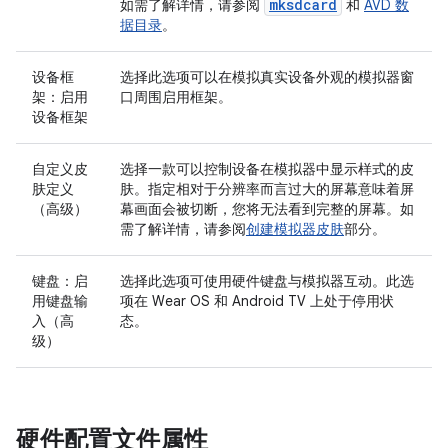
mksdcard
如需了解详情，请参阅
和
AVD 数
据目录
。
设备框
选择此选项可以在模拟真实设备外观的模拟器窗
架：启用
口周围启用框架。
设备框架
自定义皮
选择一款可以控制设备在模拟器中显示样式的皮
肤定义
肤。指定相对于分辨率而言过大的屏幕意味着屏
（高级）
幕画面会被切断，您将无法看到完整的屏幕。如
需了解详情，请参阅
创建模拟器皮肤
部分。
键盘：启
选择此选项可使用硬件键盘与模拟器互动。此选
用键盘输
项在 Wear OS 和 Android TV 上处于停用状
入（高
态。
级）
硬件配置文件属性