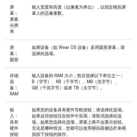
屏
输入宽度和高度（以像素为单位），以指定模拟屏
幕：
幕上的总像素数。
屏幕
分辨
率
屏
如果设备（如 Wear OS 设备）采用圆形屏幕，请
幕：
选择此选项。
圆形
存储
输入设备的 RAM 大小，然后选择以下单位之一：
设
B（字节）、KB（千字节）、MB（兆字节）、
备：
GB（千兆字节）或者 TB（太字节）。
RAM
输
如果您的设备具有硬件导航按钮，请选择此选项。
入：
如果这些按钮仅在软件中实现，请取消选择此选
具有
项。如果您选择此选项，屏幕上将不会显示按钮。
硬件
无论是哪种情况，您都可以使用模拟器侧边栏来模
按钮
拟按下按钮的操作。