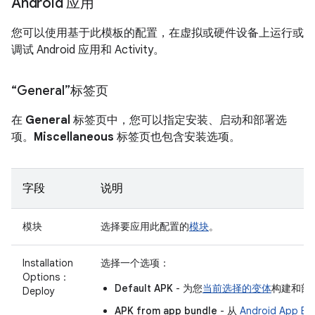
Android 应用
您可以使用基于此模板的配置，在虚拟或硬件设备上运行或
调试 Android 应用和 Activity。
“General”标签页
在
General
标签页中，您可以指定安装、启动和部署选
项。
Miscellaneous
标签页也包含安装选项。
字段
说明
模块
选择要应用此配置的
模块
。
Installation
选择一个选项：
Options：
Default APK
- 为您
当前选择的变体
构建和部署
Deploy
APK from app bundle
- 从
Android App Bu