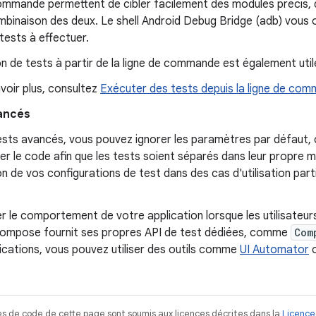
ommande permettent de cibler facilement des modules précis, 
binaison des deux. Le shell Android Debug Bridge (adb) vous o
tests à effectuer.
n de tests à partir de la ligne de commande est également util
voir plus, consultez
Exécuter des tests depuis la ligne de co
ancés
ests avancés, vous pouvez ignorer les paramètres par défaut, 
er le code afin que les tests soient séparés dans leur propre mo
n de vos configurations de test dans des cas d'utilisation part
r le comportement de votre application lorsque les utilisateurs
ompose fournit ses propres API de test dédiées, comme
Com
ications, vous pouvez utiliser des outils comme
UI Automator
s de code de cette page sont soumis aux licences décrites dans la
Licence