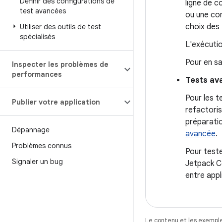
Définir des configurations de
ligne de c
test avancées
ou une com
choix des 
Utiliser des outils de test
spécialisés
L'exécutio
Pour en sa
Inspecter les problèmes de
performances
Tests av
Pour les t
Publier votre application
refactoris
préparatio
Dépannage
avancée
.
Problèmes connus
Pour teste
Signaler un bug
Jetpack C
entre appl
Le contenu et les exemple