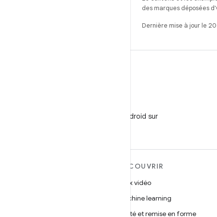
des marques déposées d'Or
Dernière mise à jour le 2
WeChat
Suivez
Développeurs Android sur
WeChat
EN SAVOIR PLUS SUR
DÉCOUVRIR
ANDROID
Jeux vidéo
Android
Machine learning
Android pour les entreprises
Santé et remise en forme