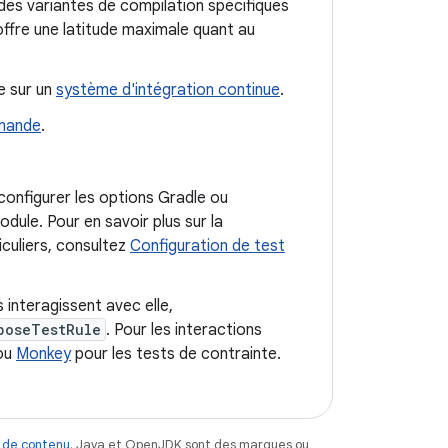
des variantes de compilation spécifiques
ffre une latitude maximale quant au
e sur un
système d'intégration continue
.
mmande
.
configurer les options Gradle ou
dule. Pour en savoir plus sur la
iculiers, consultez
Configuration de test
 interagissent avec elle,
poseTestRule
. Pour les interactions
ou
Monkey
pour les tests de contrainte.
 de contenu
. Java et OpenJDK sont des marques ou