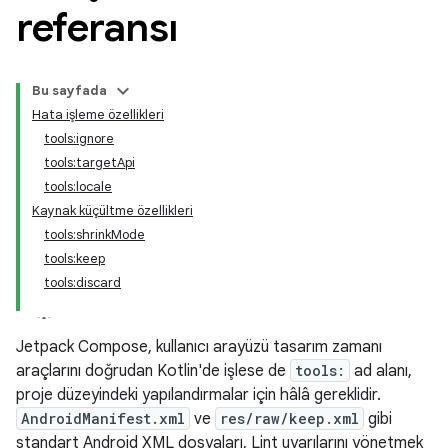
referansı
Bu sayfada
Hata işleme özellikleri
tools:ignore
tools:targetApi
tools:locale
Kaynak küçültme özellikleri
tools:shrinkMode
tools:keep
tools:discard
Jetpack Compose, kullanıcı arayüzü tasarım zamanı
araçlarını doğrudan Kotlin'de işlese de
tools:
ad alanı,
proje düzeyindeki yapılandırmalar için hâlâ gereklidir.
AndroidManifest.xml
ve
res/raw/keep.xml
gibi
standart Android XML dosyaları, Lint uyarılarını yönetmek