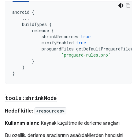
android
{
...
buildTypes
{
release
{
shrinkResources
true
minifyEnabled
true
proguardFiles
getDefaultProguardFile
(
'
'proguard-rules.pro'
}
}
}
tools:shrink
Mode
Hedef kitle:
<resources>
Kullanım alanı:
Kaynak küçültme ile derleme araçları
Bu özellik, derleme araçlarının aşağıdakilerden hangisini