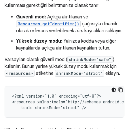
kullanması gerektiğini belirtmenize olanak tanır:
Güvenli mod:
Açıkça alıntılanan ve
Resources.getIdentifier()
çağrısıyla dinamik
olarak referans verilebilecek
tüm
kaynakları saklayın.
Yüksek düzey modu:
Yalnızca kodda veya diğer
kaynaklarda açıkça alıntılanan kaynakları tutun.
Varsayılan olarak güvenli mod (
shrinkMode="safe"
)
kullanılır. Bunun yerine yüksek düzey modu kullanmak için
<resources>
etiketine
shrinkMode="strict"
ekleyin.
<?xml
version="1.0"
encoding="utf-8"?>

<resources
tools:shrinkMode="strict"