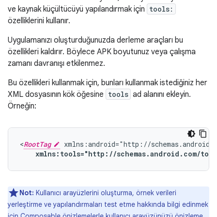
ve kaynak küçültücüyü yapılandırmak için
tools:
özelliklerini kullanır.
Uygulamanızı oluşturduğunuzda derleme araçları bu
özellikleri kaldırır. Böylece APK boyutunuz veya çalışma
zamanı davranışı etkilenmez.
Bu özellikleri kullanmak için, bunları kullanmak istediğiniz her
XML dosyasının kök öğesine
tools
ad alanını ekleyin.
Örneğin:
<
RootTag
xmlns:tools="http://schemas.android.com/tool
Not:
Kullanıcı arayüzlerini oluşturma, örnek verileri
yerleştirme ve yapılandırmaları test etme hakkında bilgi edinmek
için
Composable önizlemelerle kullanıcı arayüzünüzü önizleme