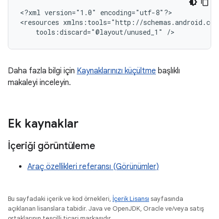
<?xml
version="1.0"
encoding="utf-8"?>

<resources
tools:discard="@layout/unused_1"
Daha fazla bilgi için
Kaynaklarınızı küçültme
başlıklı
makaleyi inceleyin.
Ek kaynaklar
İçeriği görüntüleme
Araç özellikleri referansı (Görünümler)
Bu sayfadaki içerik ve kod örnekleri,
İçerik Lisansı
sayfasında
açıklanan lisanslara tabidir. Java ve OpenJDK, Oracle ve/veya satış
ortaklarının tescilli ticari markasıdır.