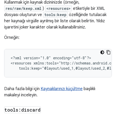
Kullanmak için kaynak dizininizde (örneğin,
res/raw/keep.xml
)
<resources>
etiketiyle bir XML
dosyası oluşturun ve
tools:keep
özelliğinde tutulacak
her kaynağı virgülle ayrılmış bir liste olarak belirtin. Yıldız
işaretini joker karakter olarak kullanabilirsiniz.
Örneğin:
<?xml
version="1.0"
encoding="utf-8"?>

<resources
tools:keep="@layout/used_1,@layout/used_2,@lay
Daha fazla bilgi için
Kaynaklarınızı küçültme
başlıklı
makaleyi inceleyin.
tools:discard