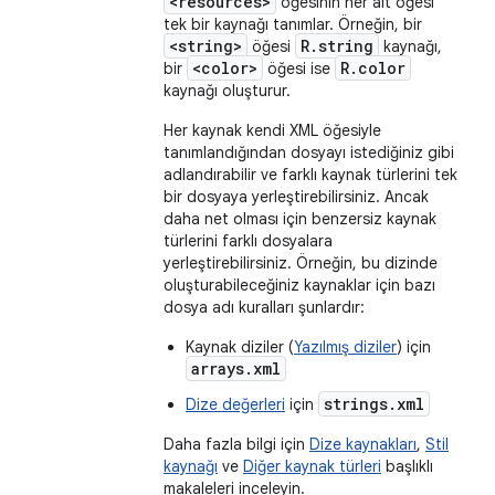
<resources>
öğesinin her alt öğesi
tek bir kaynağı tanımlar. Örneğin, bir
<string>
R.string
öğesi
kaynağı,
<color>
R.color
bir
öğesi ise
kaynağı oluşturur.
Her kaynak kendi XML öğesiyle
tanımlandığından dosyayı istediğiniz gibi
adlandırabilir ve farklı kaynak türlerini tek
bir dosyaya yerleştirebilirsiniz. Ancak
daha net olması için benzersiz kaynak
türlerini farklı dosyalara
yerleştirebilirsiniz. Örneğin, bu dizinde
oluşturabileceğiniz kaynaklar için bazı
dosya adı kuralları şunlardır:
Kaynak diziler (
Yazılmış diziler
) için
arrays.xml
strings.xml
Dize değerleri
için
Daha fazla bilgi için
Dize kaynakları
,
Stil
kaynağı
ve
Diğer kaynak türleri
başlıklı
makaleleri inceleyin.