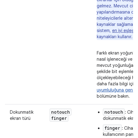
gelmez. Mevcut cih
yapılandırmasına dah
niteleyicilerle alterna
kaynaklar sağlamazs
sistem,
en iyi eşleşe
kaynakları kullanır.
Farklı ekran yoğunluk
nasıl işleneceği ve A
mevcut yoğunluğa u
şekilde bit eşlemlerin
ölçekleyebileceği ha
daha fazla bilgi için
uyumluluğuna genel 
bölümüne bakın.
notouch
notouch
Dokunmatik
: Ciha
finger
ekran türü
dokunmatik ekran
finger
: Cihazd
kullanıcının parma