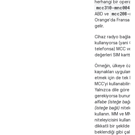
herhangi bir operat
mcc310-mnc004
V
mcc208-mn
ABD ve
Orange'da Fransa a
gelir.
Cihaz radyo bağlantı
kullanıyorsa (yani G
telefonsa) MCC ve 
değerleri SIM karttan 
Örneğin, ülkeye özg
kaynakları uygulaman
etmek için de tek ba
MCC'yi kullanabilirsin
Yalnızca dile göre be
gerekiyorsa bunun y
alfabe (isteğe bağlı)
(isteğe bağlı)
niteleyi
kullanın. MM ve MNC
niteleyicisini kullanı
dikkatli bir şekilde k
beklendiği gibi çalışt