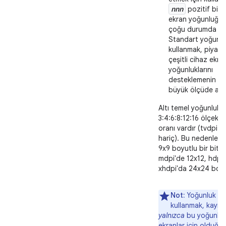
nnn
pozitif bir 
ekran yoğunluğud
çoğu durumda kul
Standart yoğunlu
kullanmak, piyasa
çeşitli cihaz ekra
yoğunluklarını
desteklemenin ek
büyük ölçüde azal
Altı temel yoğunluk 
3:4:6:8:12:16 ölçekl
oranı vardır (tvdpi 
hariç). Bu nedenle, l
9x9 boyutlu bir bitm
mdpi'de 12x12, hdpi'
xhdpi'da 24x24 boyu
Not:
Yoğunluk nit
kullanmak, kayna
yalnızca
bu yoğunluk
ekranlar için olduğu