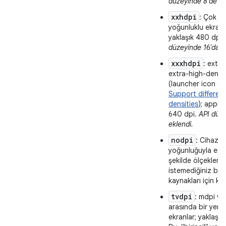
düzeyinde 8'de ek
xxhdpi
: Çok ç
yoğunluklu ekranl
yaklaşık 480 dpi.
düzeyinde 16'da e
xxxhdpi
: extra
extra-high-densi
(launcher icon o
Support different
densities
); appro
640 dpi.
API düze
eklendi.
nodpi
: Cihaz
yoğunluğuyla eşl
şekilde ölçeklendi
istemediğiniz bit
kaynakları için kull
tvdpi
: mdpi ve
arasında bir yerd
ekranlar; yaklaşık