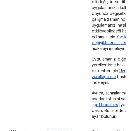
dili değiştirirse dil et
uygulamanızın kulla
boyunca değişebilir
çalışma zamanında
uygulamanızı nasıl
etkileyebileceği hakk
edinmek için
Yapılan
değişikliklerini işleme
makaleyi inceleyin.
Uygulamanızı diğer di
yerelleştirme hakkın
bir rehber için
Uygul
yerelleştirme
başlıklı
inceleyin.
Ayrıca, tanımlanmış y
ayarlar listesini sağl
getLocales
yönte
bakın. Bu listede biri
ayar bulunur.