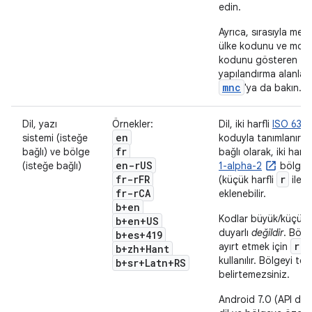
edin.
Ayrıca, sırasıyla mev
ülke kodunu ve mobi
kodunu gösteren
yapılandırma alanlar
mnc
'ya da bakın.
Dil, yazı
Örnekler:
Dil, iki harfli
ISO 639-
en
sistemi (isteğe
koduyla tanımlanır. 
fr
bağlı) ve bölge
bağlı olarak, iki harfl
en-r
US
(isteğe bağlı)
1-alpha-2
bölge 
fr-r
FR
r
(küçük harfli
ile b
fr-r
CA
eklenebilir.
b+en
Kodlar büyük/küçük 
b+en+US
duyarlı
değildir
. Bölg
b+es+419
r
ayırt etmek için
ö
b+zh+Hant
kullanılır. Bölgeyi te
b+sr+Latn+RS
belirtemezsiniz.
Android 7.0 (API düz