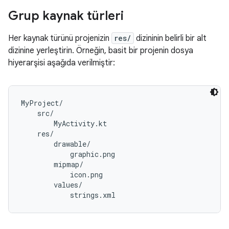
Grup kaynak türleri
Her kaynak türünü projenizin
res/
dizininin belirli bir alt
dizinine yerleştirin. Örneğin, basit bir projenin dosya
hiyerarşisi aşağıda verilmiştir:
MyProject/

    src/

        MyActivity.kt

    res/

        drawable/

            graphic.png

        mipmap/

            icon.png

        values/
