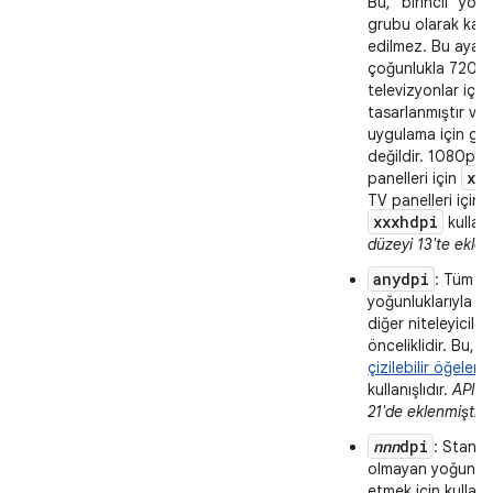
Bu, "birincil" yoğ
grubu olarak kab
edilmez. Bu ayar,
çoğunlukla 720p
televizyonlar için
tasarlanmıştır ve
uygulama için ger
değildir. 1080p T
xh
panelleri için
TV panelleri için i
xxxhdpi
kullan
düzeyi 13'te eklen
anydpi
: Tüm e
yoğunluklarıyla eş
diğer niteleyicile
önceliklidir. Bu,
v
çizilebilir öğeler
iç
kullanışlıdır.
API d
21'de eklenmiştir.
nnn
dpi
: Standa
olmayan yoğunlukl
etmek için kullanı