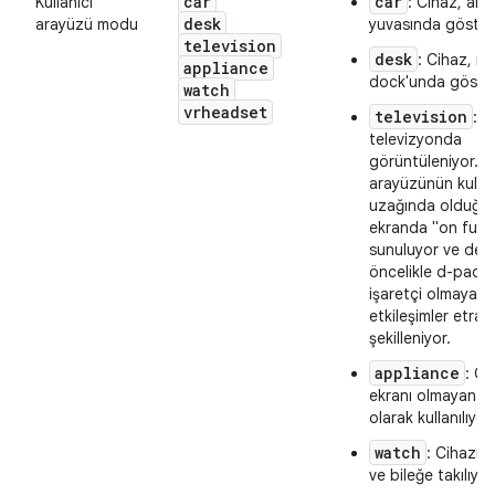
car
car
Kullanıcı
: Cihaz, araç
desk
arayüzü modu
yuvasında gösteri
television
desk
: Cihaz, m
appliance
dock'unda göster
watch
vrheadset
television
: C
televizyonda
görüntüleniyor. Ku
arayüzünün kullan
uzağında olduğu 
ekranda "on fut"
sunuluyor ve den
öncelikle d-pad v
işaretçi olmayan
etkileşimler etraf
şekilleniyor.
appliance
: Ci
ekranı olmayan bi
olarak kullanılıyor.
watch
: Cihazın 
ve bileğe takılıyor