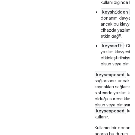
kullanıldığında kull
keyshidden
: 
donanım klavyesi
ancak bu klavye g
cihazda yazılım k
etkin
değil
.
keyssoft
: Cih
yazılım klavyesi
etkinleştirilmişse
olsun veya olması
keysexposed
kayn
k
sağlarsanız ancak
kaynakları sağlamaz
sistemde yazılım klav
olduğu sürece klavy
olsun veya olmasın 
keysexposed
kayn
kullanır.
Kullanıcı bir donanım
açarsa bu durum