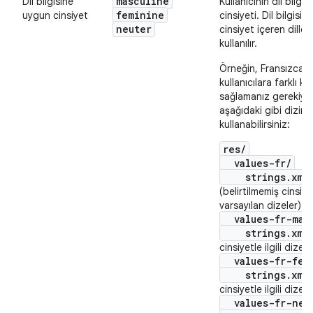
masculine
Dil bilgisine
Kullanıcının dil bilgi
feminine
uygun cinsiyet
cinsiyeti. Dil bilgisi
neuter
cinsiyet içeren diller
kullanılır.
Örneğin, Fransızca 
kullanıcılara farklı k
sağlamanız gerekiyo
aşağıdaki gibi dizinle
kullanabilirsiniz:
res/
values-fr/
strings.xml
(belirtilmemiş cinsiyetl
varsayılan dizeler)
values-fr-masc
strings.xml
cinsiyetle ilgili dizele
values-fr-fem
strings.xml
cinsiyetle ilgili dizele
values-fr-neu