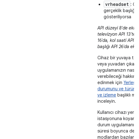
vrheadset
: Ci
gerçeklik başlığı
gösteriliyorsa
API düzeyi 8'de eklen
televizyon API 13'te,
16'da, kol saati API 2
başlığı API 26'da ekle
Cihaz bir yuvaya tak
veya yuvadan çıkarıl
uygulamanızın nasıl 
verebileceği hakkında
edinmek için
Yerleşt
durumunu ve türünü 
ve izleme
başlıklı ma
inceleyin.
Kullanıcı cihazı yerle
istasyonuna koyarsa
durum uygulamanızın
süresi boyunca değiş
modlardan bazılarını