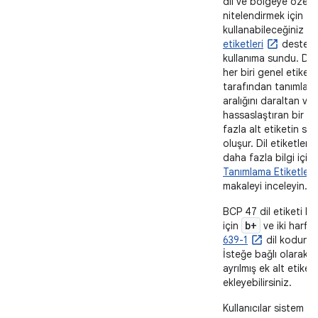
dil ve bölgeye özel k
nitelendirmek için
kullanabileceğiniz
BC
etiketleri
desteği
kullanıma sundu. Dil e
her biri genel etiket
tarafından tanımlana
aralığını daraltan ve
hassaslaştıran bir v
fazla alt etiketin sı
oluşur. Dil etiketleri
daha fazla bilgi için
Tanımlama Etiketleri
makaleyi inceleyin.
BCP 47 dil etiketi k
b+
için
ve iki harfli 
639-1
dil kodunu b
İsteğe bağlı olarak,
ayrılmış ek alt etiket
ekleyebilirsiniz.
Kullanıcılar sistem a