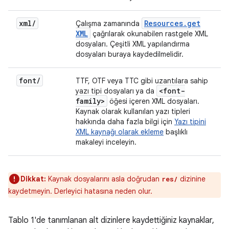
xml
/
Resources
.
get
Çalışma zamanında
XML
çağrılarak okunabilen rastgele XML
dosyaları. Çeşitli XML yapılandırma
dosyaları buraya kaydedilmelidir.
font
/
TTF, OTF veya TTC gibi uzantılara sahip
<font-
yazı tipi dosyaları ya da
family>
öğesi içeren XML dosyaları.
Kaynak olarak kullanılan yazı tipleri
hakkında daha fazla bilgi için
Yazı tipini
XML kaynağı olarak ekleme
başlıklı
makaleyi inceleyin.
Dikkat:
Kaynak dosyalarını asla doğrudan
dizinine
res/
kaydetmeyin. Derleyici hatasına neden olur.
Tablo 1'de tanımlanan alt dizinlere kaydettiğiniz kaynaklar,