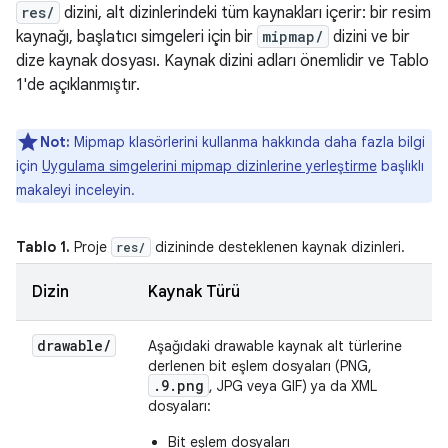
res/
dizini, alt dizinlerindeki tüm kaynakları içerir: bir resim
kaynağı, başlatıcı simgeleri için bir
mipmap/
dizini ve bir
dize kaynak dosyası. Kaynak dizini adları önemlidir ve Tablo
1'de açıklanmıştır.
Not:
Mipmap klasörlerini kullanma hakkında daha fazla bilgi
için
Uygulama simgelerini mipmap dizinlerine yerleştirme
başlıklı
makaleyi inceleyin.
Tablo 1.
Proje
dizininde desteklenen kaynak dizinleri.
res/
Dizin
Kaynak Türü
drawable
/
Aşağıdaki drawable kaynak alt türlerine
derlenen bit eşlem dosyaları (PNG,
.9.png
, JPG veya GIF) ya da XML
dosyaları:
Bit eşlem dosyaları