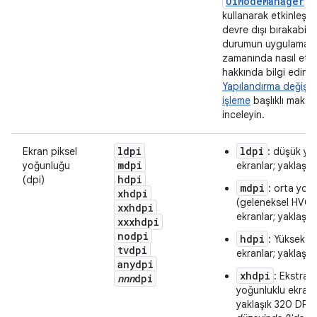
UiModeManager
s
kullanarak etkinleştir
devre dışı bırakabilir
durumun uygulamanız
zamanında nasıl etki
hakkında bilgi edinm
Yapılandırma değişikli
işleme
başlıklı makale
inceleyin.
ldpi
ldpi
Ekran piksel
: düşük yo
mdpi
yoğunluğu
ekranlar; yaklaşık
hdpi
(dpi)
mdpi
: orta yoğ
xhdpi
(geleneksel HVGA
xxhdpi
ekranlar; yaklaşık
xxxhdpi
nodpi
hdpi
: Yüksek y
tvdpi
ekranlar; yaklaşık
anydpi
xhdpi
: Ekstra 
nnn
dpi
yoğunluklu ekranl
yaklaşık 320 DPI.