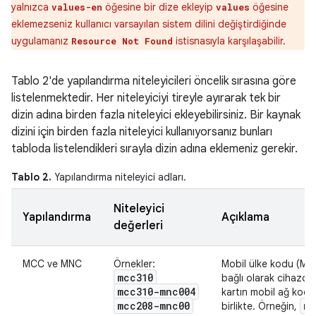
yalnızca
öğesine bir dize ekleyip
öğesine
values-en
values
eklemezseniz kullanıcı varsayılan sistem dilini değiştirdiğinde
uygulamanız
istisnasıyla karşılaşabilir.
Resource Not Found
Tablo 2'de yapılandırma niteleyicileri öncelik sırasına göre
listelenmektedir. Her niteleyiciyi tireyle ayırarak tek bir
dizin adına birden fazla niteleyici ekleyebilirsiniz. Bir kaynak
dizini için birden fazla niteleyici kullanıyorsanız bunları
tabloda listelendikleri sırayla dizin adına eklemeniz gerekir.
Tablo 2.
Yapılandırma niteleyici adları.
Niteleyici
Yapılandırma
Açıklama
değerleri
MCC ve MNC
Örnekler:
Mobil ülke kodu (MC
mcc310
bağlı olarak cihazda
mcc310-mnc004
kartın mobil ağ kodu
mcc208-mnc00
mc
birlikte. Örneğin,