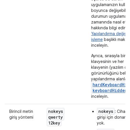
uygulamanızın kulla
boyunca değişebilir.
durumun uygulamanız
zamanında nasıl etki
hakkında bilgi edinm
Yapılandırma değişikli
işleme
başlıklı makale
inceleyin.
Ayrıca, sırasıyla bir
klavyesinin ve her tü
klavyenin (yazılım dah
görünürlüğünü belir
yapılandırma alanları
hardKeyboardHid
keyboardHidden
inceleyin.
nokeys
nokeys
Birincil metin
: Cihaz
qwerty
giriş yöntemi
girişi için donanım
12key
yok.