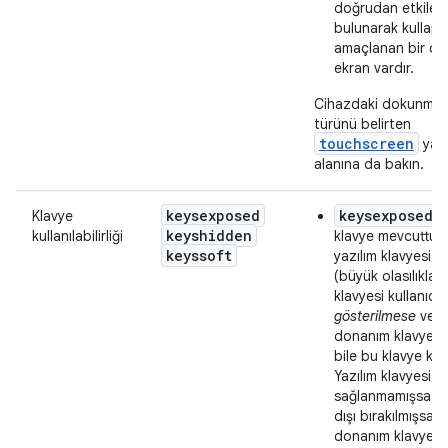
doğrudan etkileş
bulunarak kullanı
amaçlanan bir do
ekran vardır.
Cihazdaki dokunmati
türünü belirten
touchscreen
yapı
alanına da bakın.
keysexposed
keysexposed
Klavye
:
keyshidden
kullanılabilirliği
klavye mevcuttur
keyssoft
yazılım klavyesi e
(büyük olasılıkla)
klavyesi kullanıcıy
gösterilmese
veya
donanım klavyesi
bile bu klavye kulla
Yazılım klavyesi
sağlanmamışsa v
dışı bırakılmışsa 
donanım klavyesi