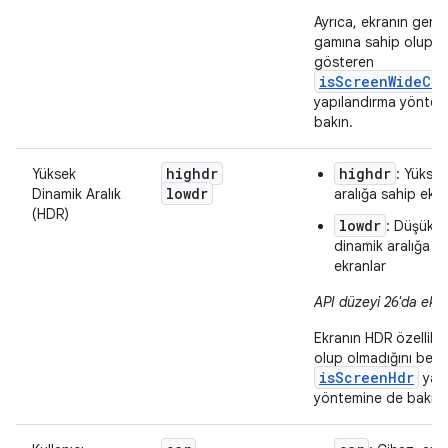
Ayrıca, ekranın geniş
gamına sahip olup o
gösteren
isScreenWideCol
yapılandırma yöntem
bakın.
highdr
highdr
Yüksek
: Yükse
lowdr
Dinamik Aralık
aralığa sahip ekra
(HDR)
lowdr
: Düşük/s
dinamik aralığa s
ekranlar
API düzeyi 26'da ekle
Ekranın HDR özellikle
olup olmadığını belir
isScreenHdr
yapı
yöntemine de bakın.