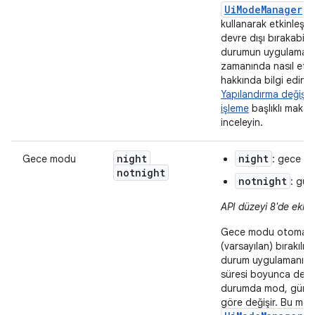
UiModeManager
s
kullanarak etkinleştir
devre dışı bırakabilir
durumun uygulamanız
zamanında nasıl etki
hakkında bilgi edinm
Yapılandırma değişikli
işleme
başlıklı makale
inceleyin.
night
night
Gece modu
: gece
notnight
notnight
: gü
API düzeyi 8'de eklen
Gece modu otomati
(varsayılan) bırakılır
durum uygulamanızın
süresi boyunca değiş
durumda mod, günün
göre değişir. Bu mo