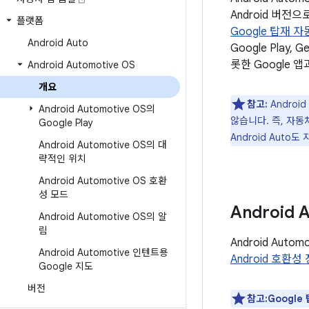
Android 버전으
플랫폼
Google 탑재 
Android Auto
Google Play, 
롯한 Google 
Android Automotive OS
개요
참고:
Android
Android Automotive OS의
않습니다. 즉, 자동차
Google Play
Android Auto
Android Automotive OS의 대
략적인 위치
Android Automotive OS 호환
성 모드
Android
Android Automotive OS의 알
림
Android Au
Android Automotive 인텐트용
Android 호환성
Google 지도
버전
참고:Google