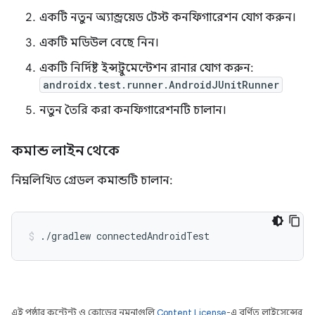
একটি নতুন অ্যান্ড্রয়েড টেস্ট কনফিগারেশন যোগ করুন।
একটি মডিউল বেছে নিন।
একটি নির্দিষ্ট ইন্সট্রুমেন্টেশন রানার যোগ করুন:
androidx.test.runner.AndroidJUnitRunner
নতুন তৈরি করা কনফিগারেশনটি চালান।
কমান্ড লাইন থেকে
নিম্নলিখিত গ্রেডল কমান্ডটি চালান:
./gradlew
connectedAndroidTest
এই পৃষ্ঠার কন্টেন্ট ও কোডের নমুনাগুলি
Content License
-এ বর্ণিত লাইসেন্সের