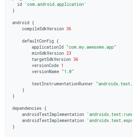
id
'com.android.application'
}
android
{
compileSdkVersion
36
defaultConfig
{
applicationId
"com.my.awesome.app"
minSdkVersion
23
targetSdkVersion
36
versionCode
1
versionName
"1.0"
testInstrumentationRunner
"androidx.test.r
}
}
dependencies
{
androidTestImplementation
'androidx.test:runne
androidTestImplementation
'androidx.test.espre
}