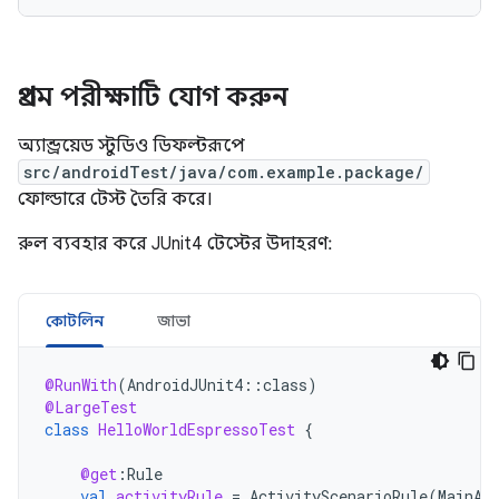
প্রথম পরীক্ষাটি যোগ করুন
অ্যান্ড্রয়েড স্টুডিও ডিফল্টরূপে
src/androidTest/java/com.example.package/
ফোল্ডারে টেস্ট তৈরি করে।
রুল ব্যবহার করে JUnit4 টেস্টের উদাহরণ:
কোটলিন
জাভা
@RunWith
(
AndroidJUnit4
::
class
)
@LargeTest
class
HelloWorldEspressoTest
{
@get
:
Rule
val
activityRule
=
ActivityScenarioRule
(
MainAc