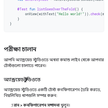
@Test
fun
listGoesOverTheFold
()
{
onView
(
withText
(
"Hello world!"
)).
check
(
ma
}
}
পরীক্ষা চালান
আপনি অ্যান্ড্রয়েড স্টুডিওতে অথবা কমান্ড লাইন থেকে আপনার
টেস্টগুলো চালাতে পারেন।
অ্যান্ড্রয়েড স্টুডিওতে
অ্যান্ড্রয়েড স্টুডিওতে একটি টেস্ট কনফিগারেশন তৈরি করতে,
নিম্নলিখিত ধাপগুলি সম্পন্ন করুন:
রান > কনফিগারেশন সম্পাদনা
খুলুন।