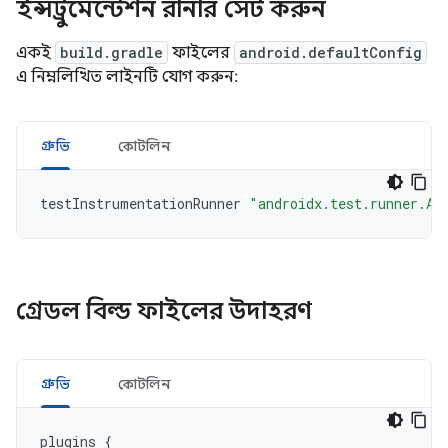
ইন্সট্রুমেন্টেশন রানার সেট করুন
একই
build.gradle
ফাইলের
android.defaultConfig
এ নিম্নলিখিত লাইনটি যোগ করুন:
গ্রুভি
কোটলিন
testInstrumentationRunner
"androidx.test.runner.An
গ্রেডল বিল্ড ফাইলের উদাহরণ
গ্রুভি
কোটলিন
plugins
{