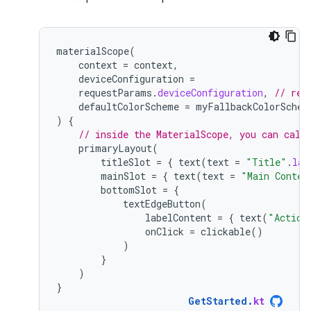
materialScope
(
context
=
context
,
deviceConfiguration
=
requestParams
.
deviceConfiguration
,
// req
defaultColorScheme
=
myFallbackColorSchem
)
{
// inside the MaterialScope, you can call
primaryLayout
(
titleSlot
=
{
text
(
text
=
"Title"
.
lay
mainSlot
=
{
text
(
text
=
"Main Conten
bottomSlot
=
{
textEdgeButton
(
labelContent
=
{
text
(
"Action
onClick
=
clickable
()
)
}
)
}
GetStarted
.
kt