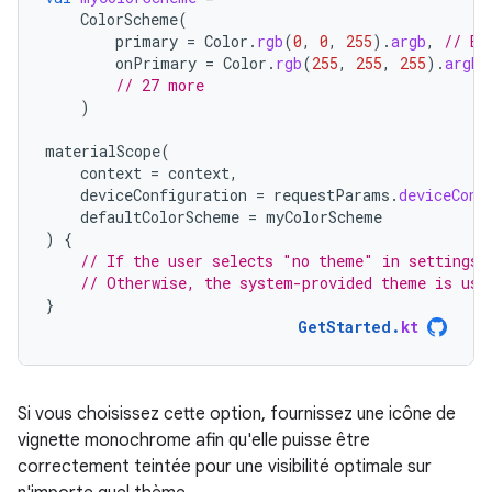
ColorScheme
(
primary
=
Color
.
rgb
(
0
,
0
,
255
).
argb
,
// Bl
onPrimary
=
Color
.
rgb
(
255
,
255
,
255
).
argb
,
// 27 more
)
materialScope
(
context
=
context
,
deviceConfiguration
=
requestParams
.
deviceConf
defaultColorScheme
=
myColorScheme
)
{
// If the user selects "no theme" in settings,
// Otherwise, the system-provided theme is use
}
GetStarted
.
kt
Si vous choisissez cette option, fournissez une icône de
vignette monochrome afin qu'elle puisse être
correctement teintée pour une visibilité optimale sur