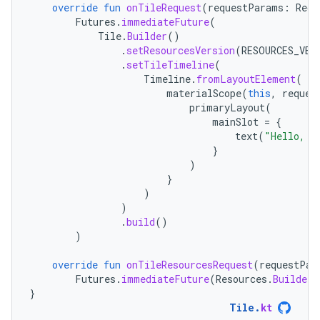
override
fun
onTileRequest
(
requestParams
:
Requ
Futures
.
immediateFuture
(
Tile
.
Builder
()
.
setResourcesVersion
(
RESOURCES_VER
.
setTileTimeline
(
Timeline
.
fromLayoutElement
(
materialScope
(
this
,
reques
primaryLayout
(
mainSlot
=
{
text
(
"Hello, W
}
)
}
)
)
.
build
()
)
override
fun
onTileResourcesRequest
(
requestPar
Futures
.
immediateFuture
(
Resources
.
Builder
(
}
Tile
.
kt