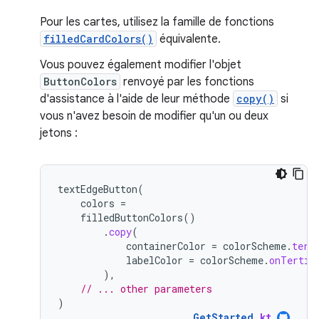
Pour les cartes, utilisez la famille de fonctions
filledCardColors()
équivalente.
Vous pouvez également modifier l'objet
ButtonColors
renvoyé par les fonctions
d'assistance à l'aide de leur méthode
copy()
si
vous n'avez besoin de modifier qu'un ou deux
jetons :
textEdgeButton
(
colors
=
filledButtonColors
()
.
copy
(
containerColor
=
colorScheme
.
tert
labelColor
=
colorScheme
.
onTertia
),
// ... other parameters
)
GetStarted
.
kt