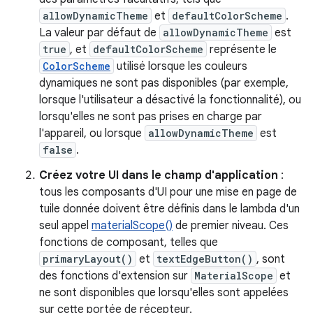
allowDynamicTheme
et
defaultColorScheme
.
La valeur par défaut de
allowDynamicTheme
est
true
, et
defaultColorScheme
représente le
ColorScheme
utilisé lorsque les couleurs
dynamiques ne sont pas disponibles (par exemple,
lorsque l'utilisateur a désactivé la fonctionnalité), ou
lorsqu'elles ne sont pas prises en charge par
l'appareil, ou lorsque
allowDynamicTheme
est
false
.
Créez votre UI dans le champ d'application
:
tous les composants d'UI pour une mise en page de
tuile donnée doivent être définis dans le lambda d'un
seul appel
materialScope()
de premier niveau. Ces
fonctions de composant, telles que
primaryLayout()
et
textEdgeButton()
, sont
des fonctions d'extension sur
MaterialScope
et
ne sont disponibles que lorsqu'elles sont appelées
sur cette portée de récepteur.