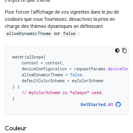
n'importe quel thème.
Pour forcer l'affichage de vos vignettes dans le jeu de
couleurs que vous fournissez, désactivez la prise en
charge des thèmes dynamiques en définissant
allowDynamicTheme
sur
false
:
materialScope
(
context
=
context
,
deviceConfiguration
=
requestParams
.
deviceConf
allowDynamicTheme
=
false
,
defaultColorScheme
=
myColorScheme
)
{
// myColorScheme is *always* used.
}
GetStarted
.
kt
Couleur