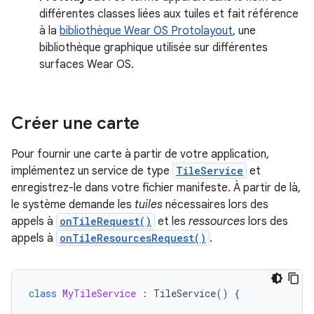
différentes classes liées aux tuiles et fait référence
à la
bibliothèque Wear OS Protolayout
, une
bibliothèque graphique utilisée sur différentes
surfaces Wear OS.
Créer une carte
Pour fournir une carte à partir de votre application,
implémentez un service de type
TileService
et
enregistrez-le dans votre fichier manifeste. À partir de là,
le système demande les
tuiles
nécessaires lors des
appels à
onTileRequest()
et les
ressources
lors des
appels à
onTileResourcesRequest()
.
class
MyTileService
:
TileService
()
{