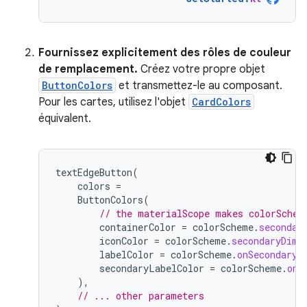
Fournissez explicitement des rôles de couleur
de remplacement.
Créez votre propre objet
ButtonColors
et transmettez-le au composant.
Pour les cartes, utilisez l'objet
CardColors
équivalent.
textEdgeButton
(
colors
=
ButtonColors
(
// the materialScope makes colorSchem
containerColor
=
colorScheme
.
secondar
iconColor
=
colorScheme
.
secondaryDim
,
labelColor
=
colorScheme
.
onSecondary
,
secondaryLabelColor
=
colorScheme
.
onS
),
// ... other parameters