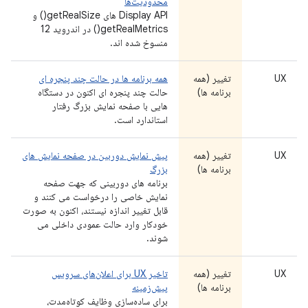
محدودیت‌ها
Display API های getRealSize() و
getRealMetrics() در اندروید 12
منسوخ شده اند.
UX
تغییر (همه
همه برنامه ها در حالت چند پنجره ای
برنامه ها)
حالت چند پنجره ای اکنون در دستگاه
هایی با صفحه نمایش بزرگ رفتار
استاندارد است.
UX
تغییر (همه
پیش نمایش دوربین در صفحه نمایش های
برنامه ها)
بزرگ
برنامه های دوربینی که جهت صفحه
نمایش خاصی را درخواست می کنند و
قابل تغییر اندازه نیستند، اکنون به صورت
خودکار وارد حالت عمودی داخلی می
شوند.
UX
تغییر (همه
تاخیر UX برای اعلان‌های سرویس
برنامه ها)
پیش‌زمینه
برای ساده‌سازی وظایف کوتاه‌مدت،