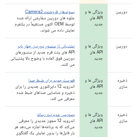
دوربین
ویژگی ها و
پسوندهای فروشنده Camera2
API های
جلوه های دوربین سفارشی ارائه شده
جدید
توسط OEM اکنون مستقیماً در پلتفرم
نمایش داده می شوند.
دوربین
ویژگی ها و
پشتیبانی از سنسور دوربین چهار بایر
API های
API های پلت فرم جدید از سنسورهای
جدید
دوربین فوق العاده با وضوح بالا پشتیبانی
می کنند.
ذخیره
ویژگی ها و
فهرست جدید برای ضبط صدا
سازی
API های
اندروید 12 دایرکتوری جدیدی را برای
جدید
ذخیره و شناسایی صداهای ضبط شده
معرفی می کند.
ذخیره
ویژگی ها و
دسترسی مدیریت رسانه
سازی
API های
اندروید 12 مجوز جدیدی را معرفی
جدید
می‌کند که به برنامه‌ها اجازه می‌دهد هر
بار فایل‌ها را بدون نمایش یک گفتگوی