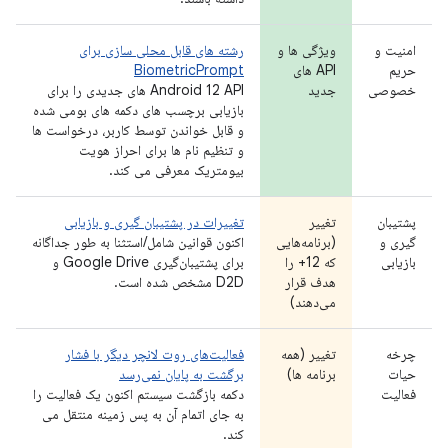
امنیت و
ویژگی ها و
رشته های قابل محلی سازی برای
حریم
API های
BiometricPrompt
خصوصی
جدید
Android 12 API های جدیدی را برای
بازیابی برچسب های دکمه های بومی شده
و قابل خواندن توسط کاربر، درخواست ها
و تنظیم نام ها برای احراز هویت
بیومتریک معرفی می کند.
پشتیبان
تغییر
تغییرات در پشتیبان گیری و بازیابی
گیری و
(برنامه‌هایی
اکنون قوانین شامل/استثنا به طور جداگانه
بازیابی
که 12+ را
برای پشتیبان‌گیری Google Drive و
هدف قرار
D2D مشخص شده است.
می‌دهند)
چرخه
تغییر (همه
فعالیت‌های روت لانچر دیگر با فشار
حیات
برنامه ها)
برگشت به پایان نمی‌رسد
فعالیت
دکمه بازگشت سیستم اکنون یک فعالیت را
به جای اتمام آن به پس زمینه منتقل می
کند.