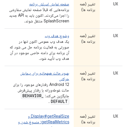
UX
تغییر (همه
صفحه نمایش اسپلش برنامه
برنامه ها)
برنامه‌هایی که قبلاً صفحه نمایش سفارشی
را اجرا می‌کردند، اکنون باید به API جدید
SplashScreen منتقل شوند.
UX
تغییر (همه
وضوح هدف وب
برنامه ها)
یک هدف وب عمومی اکنون تنها در
صورتی به فعالیت برنامه حل می شود که
آن برنامه برای دامنه خاصی موجود در آن
هدف وب تأیید شود.
UX
تغییر (همه
بهبود حالت همهجانبه برای پیمایش
برنامه ها)
حرکتی
Android 12 رفتارهای موجود را برای
حالت غوطه‌ورانه با رفتار پیش‌فرض
BEHAVIOR
_
جایگزین می‌کند:
DEFAULT
.
UX
تغییر (همه
Display#getRealSize و
برنامه ها)
getRealMetrics: منسوخ شدن و