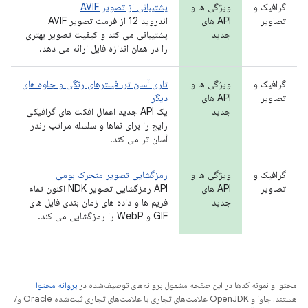
گرافیک و
ویژگی ها و
پشتیبانی از تصویر AVIF
تصاویر
API های
اندروید 12 از فرمت تصویر AVIF
جدید
پشتیبانی می کند و کیفیت تصویر بهتری
را در همان اندازه فایل ارائه می دهد.
گرافیک و
ویژگی ها و
تاری آسان تر، فیلترهای رنگی و جلوه های
تصاویر
API های
دیگر
جدید
یک API جدید اعمال افکت های گرافیکی
رایج را برای نماها و سلسله مراتب رندر
آسان تر می کند.
گرافیک و
ویژگی ها و
رمزگشایی تصویر متحرک بومی
تصاویر
API های
API رمزگشایی تصویر NDK اکنون تمام
جدید
فریم ها و داده های زمان بندی فایل های
GIF و WebP را رمزگشایی می کند.
محتوا و نمونه کدها در این صفحه مشمول پروانه‌های توصیف‌شده در
پروانه محتوا
هستند. جاوا و OpenJDK علامت‌های تجاری یا علامت‌های تجاری ثبت‌شده Oracle و/