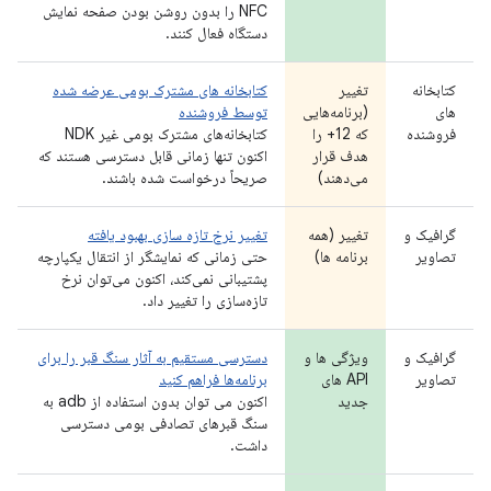
NFC را بدون روشن بودن صفحه نمایش
دستگاه فعال کنند.
کتابخانه
تغییر
کتابخانه های مشترک بومی عرضه شده
های
(برنامه‌هایی
توسط فروشنده
فروشنده
که 12+ را
کتابخانه‌های مشترک بومی غیر NDK
هدف قرار
اکنون تنها زمانی قابل دسترسی هستند که
می‌دهند)
صریحاً درخواست شده باشند.
گرافیک و
تغییر (همه
تغییر نرخ تازه سازی بهبود یافته
تصاویر
برنامه ها)
حتی زمانی که نمایشگر از انتقال یکپارچه
پشتیبانی نمی‌کند، اکنون می‌توان نرخ
تازه‌سازی را تغییر داد.
گرافیک و
ویژگی ها و
دسترسی مستقیم به آثار سنگ قبر را برای
تصاویر
API های
برنامه‌ها فراهم کنید
جدید
اکنون می توان بدون استفاده از adb به
سنگ قبرهای تصادفی بومی دسترسی
داشت.