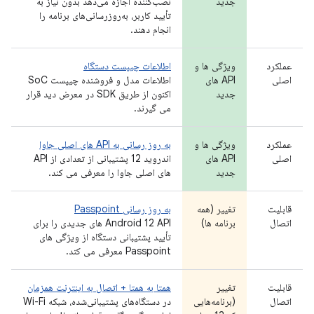
جدید
نصب‌کننده اجازه می‌دهد بدون نیاز به
تأیید کاربر، به‌روزرسانی‌های برنامه را
انجام دهند.
عملکرد
ویژگی ها و
اطلاعات چیپست دستگاه
اصلی
API های
اطلاعات مدل و فروشنده چیپست SoC
جدید
اکنون از طریق SDK در معرض دید قرار
می گیرند.
عملکرد
ویژگی ها و
به روز رسانی به API های اصلی جاوا
اصلی
API های
اندروید 12 پشتیبانی از تعدادی از API
جدید
های اصلی جاوا را معرفی می کند.
قابلیت
تغییر (همه
به روز رسانی Passpoint
اتصال
برنامه ها)
Android 12 API های جدیدی را برای
تأیید پشتیبانی دستگاه از ویژگی های
Passpoint معرفی می کند.
قابلیت
تغییر
همتا به همتا + اتصال به اینترنت همزمان
اتصال
(برنامه‌هایی
در دستگاه‌های پشتیبانی‌شده، شبکه Wi-Fi