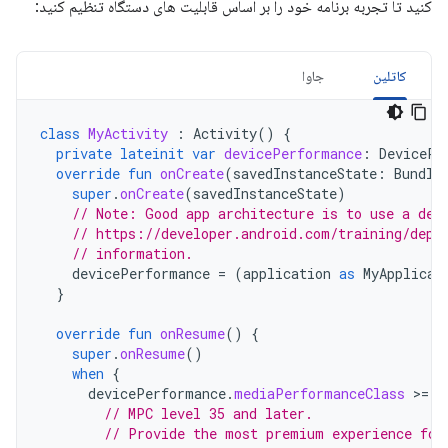
کنید تا تجربه برنامه خود را بر اساس قابلیت های دستگاه تنظیم کنید:
کاتلین
جاوا
class
MyActivity
:
Activity
()
{
private
lateinit
var
devicePerformance
:
DevicePe
override
fun
onCreate
(
savedInstanceState
:
Bundle
super
.
onCreate
(
savedInstanceState
)
// Note: Good app architecture is to use a dep
// https://developer.android.com/training/depe
// information.
devicePerformance
=
(
application
as
MyApplicat
}
override
fun
onResume
()
{
super
.
onResume
()
when
{
devicePerformance
.
mediaPerformanceClass
>
=
B
// MPC level 35 and later.
// Provide the most premium experience for