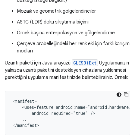
desteği isteğe bağlıdır.)
Mozaik ve geometrik gölgelendiriciler
ASTC (LDR) doku sıkıştırma biçimi
Örnek başına enterpolasyon ve gölgelendirme
Çerçeve arabelleğindeki her renk eki için farklı karışım
modları
Uzantı paketi için Java arayüzü
GLES31Ext
Uygulamanızın
yalnızca uzantı paketini destekleyen cihazlara yüklenmesi
gerektiğini uygulama manifestinizde belirtebilirsiniz. Örnek:
<manifest>

    <uses-feature android:name=“android.hardware.op
        android:required="true" />

    ...

</manifest>