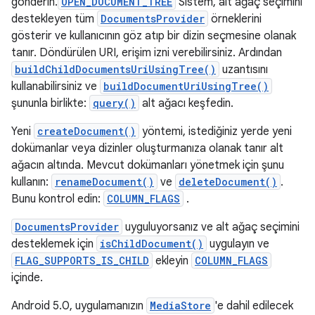
gönderin.
OPEN_DOCUMENT_TREE
Sistem, alt ağaç seçimini
destekleyen tüm
DocumentsProvider
örneklerini
gösterir ve kullanıcının göz atıp bir dizin seçmesine olanak
tanır. Döndürülen URI, erişim izni verebilirsiniz. Ardından
buildChildDocumentsUriUsingTree()
uzantısını
kullanabilirsiniz ve
buildDocumentUriUsingTree()
şununla birlikte:
query()
alt ağacı keşfedin.
Yeni
createDocument()
yöntemi, istediğiniz yerde yeni
dokümanlar veya dizinler oluşturmanıza olanak tanır alt
ağacın altında. Mevcut dokümanları yönetmek için şunu
kullanın:
renameDocument()
ve
deleteDocument()
.
Bunu kontrol edin:
COLUMN_FLAGS
.
DocumentsProvider
uyguluyorsanız ve alt ağaç seçimini
desteklemek için
isChildDocument()
uygulayın ve
FLAG_SUPPORTS_IS_CHILD
ekleyin
COLUMN_FLAGS
içinde.
Android 5.0, uygulamanızın
MediaStore
'e dahil edilecek