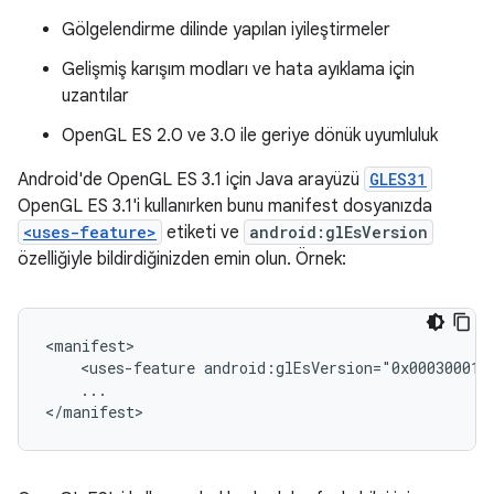
Gölgelendirme dilinde yapılan iyileştirmeler
Gelişmiş karışım modları ve hata ayıklama için
uzantılar
OpenGL ES 2.0 ve 3.0 ile geriye dönük uyumluluk
Android'de OpenGL ES 3.1 için Java arayüzü
GLES31
OpenGL ES 3.1'i kullanırken bunu manifest dosyanızda
<uses-feature>
etiketi ve
android:glEsVersion
özelliğiyle bildirdiğinizden emin olun. Örnek:
<manifest>

    <uses-feature android:glEsVersion="0x00030001" 
    ...

</manifest>