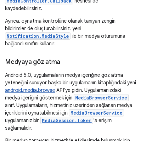
MediaController.Callback
nesnesi de
kaydedebilirsiniz.
Ayrıca, oynatma kontrolüne olanak tanıyan zengin
bildirimler de oluşturabilirsiniz. yeni
Notification.MediaStyle
ile bir medya oturumuna
bağlandı sınıfını kullanır.
Medyaya göz atma
Android 5.0, uygulamaların medya içeriğine göz atma
yeteneğini sunuyor başka bir uygulamanın kitaplığındaki yeni
android.media.browse
API'ye gidin. Uygulamanızdaki
medya içeriğini göstermek için
MediaBrowserService
sınıf. Uygulamaların, hizmetiniz üzerinden sağlanan medya
içeriklerini oynatabilmesi için
MediaBrowserService
uygulamanız bir
MediaSession.Token
'a erişim
sağlamalıdır.
Bir medya tarayıcısı hizmetiyle etkileşimde bulunmak için