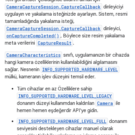
CameraCaptureSession.CaptureCallback
dinleyiciyi
uygulayın ve yakalama isteğinizde ayarlayın. Sistem, resmi
tamamladığında yakalama isteği,
CameraCaptureSession.CaptureCallback
dinleyici,
onCaptureCompleted()
, Böylece size resim yakalama
meta verilerini
CaptureResult
.
CameraCharacteristics
sınıfı, uygulamanızın bir cihazda
hangi kamera özelliklerinin kullanılabildiğini algılamasını
sağlar. Nesnenin
INFO_SUPPORTED_HARDWARE_LEVEL
mülkü, kameranın işlev düzeyini temsil eder.
Tüm cihazlar en az Özelliklere sahip
INFO_SUPPORTED_HARDWARE_LEVEL_LEGACY
donanım düzeyi kullanımdan kaldırılan
Camera
ile
hemen hemen eşdeğerdir API'ye gidin.
INFO_SUPPORTED_HARDWARE_LEVEL_FULL
donanım
seviyesini destekleyen cihazlar manuel olarak