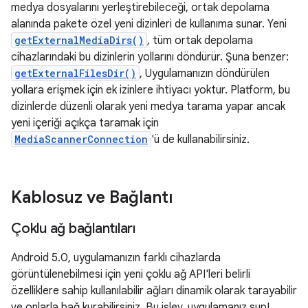
medya dosyalarını yerleştirebileceği, ortak depolama
alanında pakete özel yeni dizinleri de kullanıma sunar. Yeni
getExternalMediaDirs()
, tüm ortak depolama
cihazlarındaki bu dizinlerin yollarını döndürür. Şuna benzer:
getExternalFilesDir()
, Uygulamanızın döndürülen
yollara erişmek için ek izinlere ihtiyacı yoktur. Platform, bu
dizinlerde düzenli olarak yeni medya tarama yapar ancak
yeni içeriği açıkça taramak için
MediaScannerConnection
'ü de kullanabilirsiniz.
Kablosuz ve Bağlantı
Çoklu ağ bağlantıları
Android 5.0, uygulamanızın farklı cihazlarda
görüntülenebilmesi için yeni çoklu ağ API'leri belirli
özelliklere sahip kullanılabilir ağları dinamik olarak tarayabilir
ve onlarla bağ kurabilirsiniz. Bu işlev, uygulamanız supL,