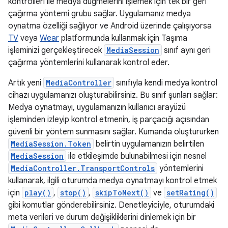
kontrolleri ile medya düğmelerini işlemek için tek bir geri
çağırma yöntemi grubu sağlar. Uygulamanız medya
oynatma özelliği sağlıyor ve Android üzerinde çalışıyorsa
TV
veya
Wear
platformunda kullanmak için Taşıma
işleminizi gerçekleştirecek
MediaSession
sınıf aynı geri
çağırma yöntemlerini kullanarak kontrol eder.
Artık yeni
MediaController
sınıfıyla kendi medya kontrol
cihazı uygulamanızı oluşturabilirsiniz. Bu sınıf şunları sağlar:
Medya oynatmayı, uygulamanızın kullanıcı arayüzü
işleminden izleyip kontrol etmenin, iş parçacığı açısından
güvenli bir yöntem sunmasını sağlar. Kumanda oluştururken
MediaSession.Token
belirtin uygulamanızın belirtilen
MediaSession
ile etkileşimde bulunabilmesi için nesnel
MediaController.TransportControls
yöntemlerini
kullanarak, ilgili oturumda medya oynatmayı kontrol etmek
için
play()
,
stop()
,
skipToNext()
ve
setRating()
gibi komutlar gönderebilirsiniz. Denetleyiciyle, oturumdaki
meta verileri ve durum değişikliklerini dinlemek için bir