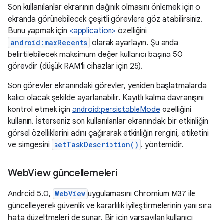
Son kullanılanlar ekranının dağınık olmasını önlemek için o
ekranda görünebilecek çeşitli görevlere göz atabilirsiniz.
Bunu yapmak için
<application>
özelliğini
android:maxRecents
olarak ayarlayın. Şu anda
belirtilebilecek maksimum değer kullanıcı başına 50
görevdir (düşük RAM'li cihazlar için 25).
Son görevler ekranındaki görevler, yeniden başlatmalarda
kalıcı olacak şekilde ayarlanabilir. Kayıtlı kalma davranışını
kontrol etmek için
android:persistableMode
özelliğini
kullanın. İsterseniz son kullanılanlar ekranındaki bir etkinliğin
görsel özelliklerini adını çağırarak etkinliğin rengini, etiketini
ve simgesini
setTaskDescription()
. yöntemidir.
Web
View güncellemeleri
Android 5.0,
WebView
uygulamasını Chromium M37 ile
güncelleyerek güvenlik ve kararlılık iyileştirmelerinin yanı sıra
hata düzeltmeleri de sunar. Bir için varsayılan kullanıcı