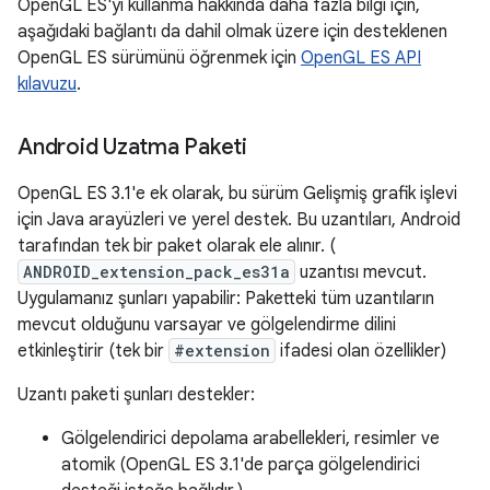
OpenGL ES'yi kullanma hakkında daha fazla bilgi için,
aşağıdaki bağlantı da dahil olmak üzere için desteklenen
OpenGL ES sürümünü öğrenmek için
OpenGL ES API
kılavuzu
.
Android Uzatma Paketi
OpenGL ES 3.1'e ek olarak, bu sürüm Gelişmiş grafik işlevi
için Java arayüzleri ve yerel destek. Bu uzantıları, Android
tarafından tek bir paket olarak ele alınır. (
ANDROID_extension_pack_es31a
uzantısı mevcut.
Uygulamanız şunları yapabilir: Paketteki tüm uzantıların
mevcut olduğunu varsayar ve gölgelendirme dilini
etkinleştirir (tek bir
#extension
ifadesi olan özellikler)
Uzantı paketi şunları destekler:
Gölgelendirici depolama arabellekleri, resimler ve
atomik (OpenGL ES 3.1'de parça gölgelendirici