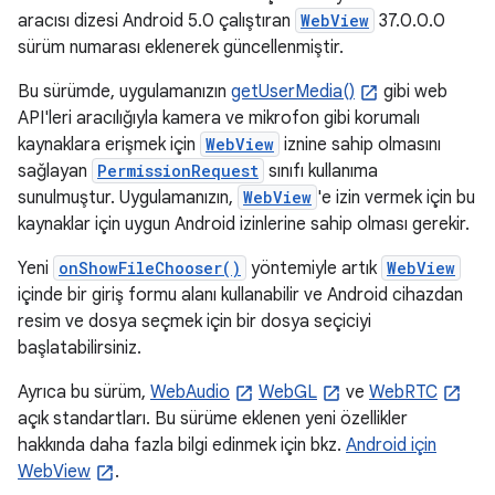
aracısı dizesi Android 5.0 çalıştıran
WebView
37.0.0.0
sürüm numarası eklenerek güncellenmiştir.
Bu sürümde, uygulamanızın
getUserMedia()
gibi web
API'leri aracılığıyla kamera ve mikrofon gibi korumalı
kaynaklara erişmek için
WebView
iznine sahip olmasını
sağlayan
PermissionRequest
sınıfı kullanıma
sunulmuştur. Uygulamanızın,
WebView
'e izin vermek için bu
kaynaklar için uygun Android izinlerine sahip olması gerekir.
Yeni
onShowFileChooser()
yöntemiyle artık
WebView
içinde bir giriş formu alanı kullanabilir ve Android cihazdan
resim ve dosya seçmek için bir dosya seçiciyi
başlatabilirsiniz.
Ayrıca bu sürüm,
WebAudio
WebGL
ve
WebRTC
açık standartları. Bu sürüme eklenen yeni özellikler
hakkında daha fazla bilgi edinmek için bkz.
Android için
WebView
.