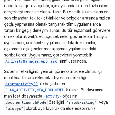
daha fazla görev açabilir, için aynı anda birden fazla işlem
gerçekleştirmenize olanak tanır. Bu özellik, kullanıcıların en
son ekrandan tek tek etkinlikler ve belgeler arasında hızlıca
geçiş yapmasına olanak tanıyarak tüm uygulamalarda
tutarlı bir geçiş deneyimi sunar. Bu tür eşzamanlı görevlere
örnek olarak web’deki açık sekmeler gösterilebilir tarayıcı
uygulaması, üretkenlik uygulamasındaki dokümanlar,
eşzamanlı eşleşmeler mesajlaşma uygulamasındaki
sohbetlerdir. Uygulamanız, görevlerini yönetebilir
ActivityManager.AppTask
sınıfı üzerinden.
Sistemin etkinliğinizi yeni bir görev olarak ele alması için
mantıksal bir ara eklemek istiyorsanız etkinliği
startActivity()
ile başlatırken
FLAG_ACTIVITY_NEW_DOCUMENT
kullanın. Bu davranışı,
manifest dosyanızda
<activity>
öğesinin
documentLaunchMode
özelliğini
"intoExisting"
veya
"always"
olarak ayarlayarak da elde edebilirsiniz.