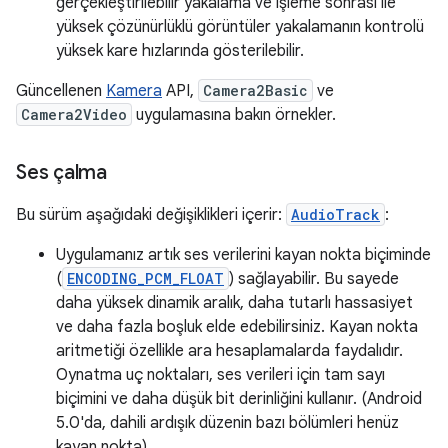
gerçekleştirilebilir yakalama ve işleme sonrası ile
yüksek çözünürlüklü görüntüler yakalamanın kontrolü
yüksek kare hızlarında gösterilebilir.
Güncellenen
Kamera
API,
Camera2Basic
ve
Camera2Video
uygulamasına bakın örnekler.
Ses çalma
Bu sürüm aşağıdaki değişiklikleri içerir:
AudioTrack
:
Uygulamanız artık ses verilerini kayan nokta biçiminde
(
ENCODING_PCM_FLOAT
) sağlayabilir. Bu sayede
daha yüksek dinamik aralık, daha tutarlı hassasiyet
ve daha fazla boşluk elde edebilirsiniz. Kayan nokta
aritmetiği özellikle ara hesaplamalarda faydalıdır.
Oynatma uç noktaları, ses verileri için tam sayı
biçimini ve daha düşük bit derinliğini kullanır. (Android
5.0'da, dahili ardışık düzenin bazı bölümleri henüz
kayan nokta)