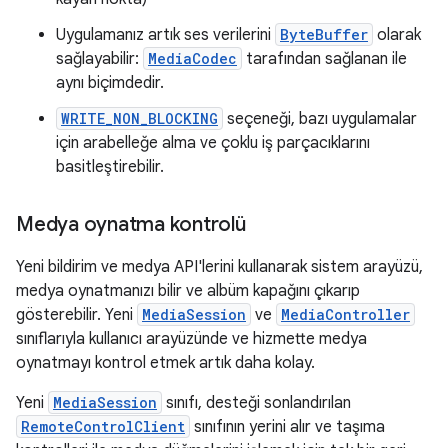
Uygulamanız artık ses verilerini
ByteBuffer
olarak
sağlayabilir:
MediaCodec
tarafından sağlanan ile
aynı biçimdedir.
WRITE_NON_BLOCKING
seçeneği, bazı uygulamalar
için arabelleğe alma ve çoklu iş parçacıklarını
basitleştirebilir.
Medya oynatma kontrolü
Yeni bildirim ve medya API'lerini kullanarak sistem arayüzü,
medya oynatmanızı bilir ve albüm kapağını çıkarıp
gösterebilir. Yeni
MediaSession
ve
MediaController
sınıflarıyla kullanıcı arayüzünde ve hizmette medya
oynatmayı kontrol etmek artık daha kolay.
Yeni
MediaSession
sınıfı, desteği sonlandırılan
RemoteControlClient
sınıfının yerini alır ve taşıma