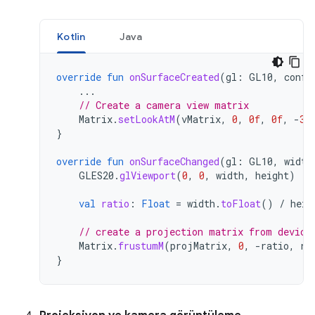
Kotlin
Java
override
fun
onSurfaceCreated
(
gl
:
GL10
,
confi
...
// Create a camera view matrix
Matrix
.
setLookAtM
(
vMatrix
,
0
,
0f
,
0f
,
-
3f
}
override
fun
onSurfaceChanged
(
gl
:
GL10
,
width
GLES20
.
glViewport
(
0
,
0
,
width
,
height
)
val
ratio
:
Float
=
width
.
toFloat
()
/
heig
// create a projection matrix from device
Matrix
.
frustumM
(
projMatrix
,
0
,
-
ratio
,
ra
}