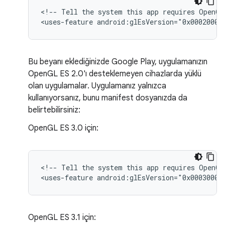
<!--
Tell
the
system
this
app
requires
OpenGL
<uses-feature
android:glEsVersion="0x00020000
Bu beyanı eklediğinizde Google Play, uygulamanızın
OpenGL ES 2.0'ı desteklemeyen cihazlarda yüklü
olan uygulamalar. Uygulamanız yalnızca
kullanıyorsanız, bunu manifest dosyanızda da
belirtebilirsiniz:
OpenGL ES 3.0 için:
<!--
Tell
the
system
this
app
requires
OpenGL
<uses-feature
android:glEsVersion="0x00030000
OpenGL ES 3.1 için: