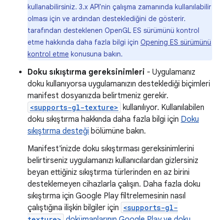
kullanabilirsiniz. 3.x API'nin çalışma zamanında kullanılabilir
olması için ve ardından desteklediğini de gösterir.
tarafından desteklenen OpenGL ES sürümünü kontrol
etme hakkında daha fazla bilgi için
Opening ES sürümünü
kontrol etme
konusuna bakın.
Doku sıkıştırma gereksinimleri
- Uygulamanız
doku kullanıyorsa uygulamanızın desteklediği biçimleri
manifest dosyanızda belirtmeniz gerekir.
<supports-gl-texture>
kullanılıyor. Kullanılabilen
doku sıkıştırma hakkında daha fazla bilgi için
Doku
sıkıştırma desteği
bölümüne bakın.
Manifest'inizde doku sıkıştırması gereksinimlerini
belirtirseniz uygulamanızı kullanıcılardan gizlersiniz
beyan ettiğiniz sıkıştırma türlerinden en az birini
desteklemeyen cihazlarla çalışın. Daha fazla doku
sıkıştırma için Google Play filtrelemesinin nasıl
çalıştığına ilişkin bilgiler için
<supports-gl-
texture>
dokümanlarının Google Play ve doku