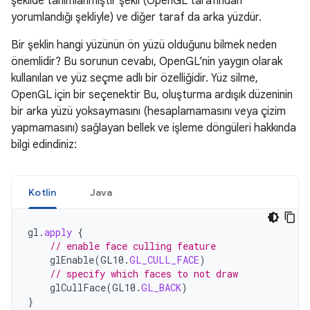
şekilde tanımlanmıştır şekil (OpenGL tarafından
yorumlandığı şekliyle) ve diğer taraf da arka yüzdür.
Bir şeklin hangi yüzünün ön yüzü olduğunu bilmek neden
önemlidir? Bu sorunun cevabı, OpenGL’nin yaygın olarak
kullanılan ve yüz seçme adlı bir özelliğidir. Yüz silme,
OpenGL için bir seçenektir Bu, oluşturma ardışık düzeninin
bir arka yüzü yoksaymasını (hesaplamamasını veya çizim
yapmamasını) sağlayan bellek ve işleme döngüleri hakkında
bilgi edindiniz:
Kotlin
Java
gl
.
apply
{
// enable face culling feature
glEnable
(
GL10
.
GL_CULL_FACE
)
// specify which faces to not draw
glCullFace
(
GL10
.
GL_BACK
)
}