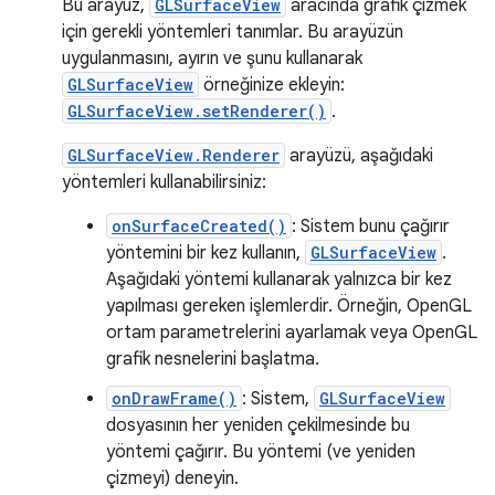
Bu arayüz,
GLSurfaceView
aracında grafik çizmek
için gerekli yöntemleri tanımlar. Bu arayüzün
uygulanmasını, ayırın ve şunu kullanarak
GLSurfaceView
örneğinize ekleyin:
GLSurfaceView.setRenderer()
.
GLSurfaceView.Renderer
arayüzü, aşağıdaki
yöntemleri kullanabilirsiniz:
onSurfaceCreated()
: Sistem bunu çağırır
yöntemini bir kez kullanın,
GLSurfaceView
.
Aşağıdaki yöntemi kullanarak yalnızca bir kez
yapılması gereken işlemlerdir. Örneğin, OpenGL
ortam parametrelerini ayarlamak veya OpenGL
grafik nesnelerini başlatma.
onDrawFrame()
: Sistem,
GLSurfaceView
dosyasının her yeniden çekilmesinde bu
yöntemi çağırır. Bu yöntemi (ve yeniden
çizmeyi) deneyin.