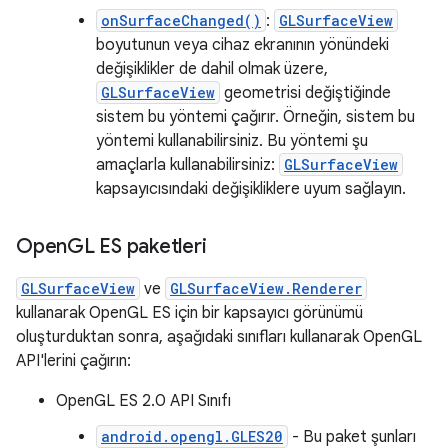
onSurfaceChanged()
:
GLSurfaceView
boyutunun veya cihaz ekranının yönündeki
değişiklikler de dahil olmak üzere,
GLSurfaceView
geometrisi değiştiğinde
sistem bu yöntemi çağırır. Örneğin, sistem bu
yöntemi kullanabilirsiniz. Bu yöntemi şu
amaçlarla kullanabilirsiniz:
GLSurfaceView
kapsayıcısındaki değişikliklere uyum sağlayın.
Open
GL ES paketleri
GLSurfaceView
ve
GLSurfaceView.Renderer
kullanarak OpenGL ES için bir kapsayıcı görünümü
oluşturduktan sonra, aşağıdaki sınıfları kullanarak OpenGL
API'lerini çağırın:
OpenGL ES 2.0 API Sınıfı
android.opengl.GLES20
- Bu paket şunları