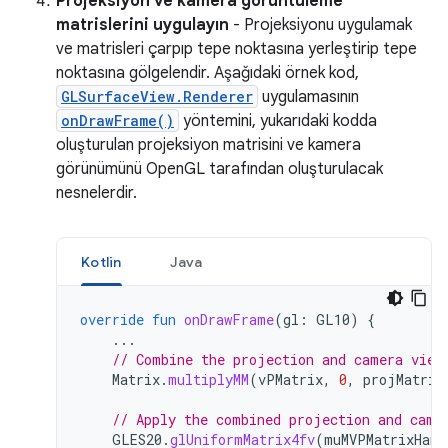
Projeksiyon ve kamera görüntüleme
matrislerini uygulayın
- Projeksiyonu uygulamak
ve matrisleri çarpıp tepe noktasına yerleştirip tepe
noktasına gölgelendir. Aşağıdaki örnek kod,
GLSurfaceView.Renderer
uygulamasının
onDrawFrame()
yöntemini, yukarıdaki kodda
oluşturulan projeksiyon matrisini ve kamera
görünümünü OpenGL tarafından oluşturulacak
nesnelerdir.
Kotlin
Java
override
fun
onDrawFrame
(
gl
:
GL10
)
{
...
// Combine the projection and camera view
Matrix
.
multiplyMM
(
vPMatrix
,
0
,
projMatrix
// Apply the combined projection and came
GLES20
.
glUniformMatrix4fv
(
muMVPMatrixHand