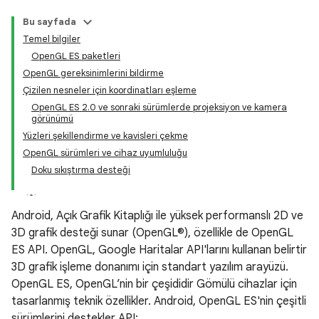
Bu sayfada
Temel bilgiler
OpenGL ES paketleri
OpenGL gereksinimlerini bildirme
Çizilen nesneler için koordinatları eşleme
OpenGL ES 2.0 ve sonraki sürümlerde projeksiyon ve kamera
görünümü
Yüzleri şekillendirme ve kavisleri çekme
OpenGL sürümleri ve cihaz uyumluluğu
Doku sıkıştırma desteği
Android, Açık Grafik Kitaplığı ile yüksek performanslı 2D ve
3D grafik desteği sunar (OpenGL®), özellikle de OpenGL
ES API. OpenGL, Google Haritalar API'larını kullanan belirtir
3D grafik işleme donanımı için standart yazılım arayüzü.
OpenGL ES, OpenGL’nin bir çeşididir Gömülü cihazlar için
tasarlanmış teknik özellikler. Android, OpenGL ES'nin çeşitli
sürümlerini destekler API: