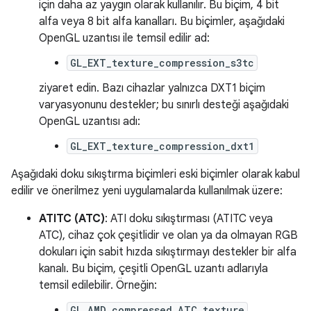
için daha az yaygın olarak kullanılır. Bu biçim, 4 bit
alfa veya 8 bit alfa kanalları. Bu biçimler, aşağıdaki
OpenGL uzantısı ile temsil edilir ad:
GL_EXT_texture_compression_s3tc
ziyaret edin. Bazı cihazlar yalnızca DXT1 biçim
varyasyonunu destekler; bu sınırlı desteği aşağıdaki
OpenGL uzantısı adı:
GL_EXT_texture_compression_dxt1
Aşağıdaki doku sıkıştırma biçimleri eski biçimler olarak kabul
edilir ve önerilmez yeni uygulamalarda kullanılmak üzere:
ATITC (ATC)
: ATI doku sıkıştırması (ATITC veya
ATC), cihaz çok çeşitlidir ve olan ya da olmayan RGB
dokuları için sabit hızda sıkıştırmayı destekler bir alfa
kanalı. Bu biçim, çeşitli OpenGL uzantı adlarıyla
temsil edilebilir. Örneğin:
GL_AMD_compressed_ATC_texture