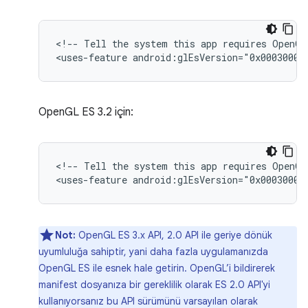
<!--
Tell
the
system
this
app
requires
OpenGL
<uses-feature
android:glEsVersion="0x00030001
OpenGL ES 3.2 için:
<!--
Tell
the
system
this
app
requires
OpenGL
<uses-feature
android:glEsVersion="0x00030002
Not:
OpenGL ES 3.x API, 2.0 API ile geriye dönük
uyumluluğa sahiptir, yani daha fazla uygulamanızda
OpenGL ES ile esnek hale getirin. OpenGL’i bildirerek
manifest dosyanıza bir gereklilik olarak ES 2.0 API'yi
kullanıyorsanız bu API sürümünü varsayılan olarak