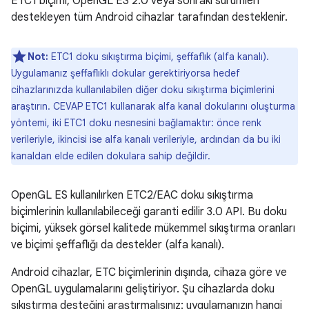
ETC1 biçimi, OpenGL ES 2.0 veya sonraki sürümleri
destekleyen tüm Android cihazlar tarafından desteklenir.
Not:
ETC1 doku sıkıştırma biçimi, şeffaflık (alfa kanalı).
Uygulamanız şeffaflıklı dokular gerektiriyorsa hedef
cihazlarınızda kullanılabilen diğer doku sıkıştırma biçimlerini
araştırın. CEVAP ETC1 kullanarak alfa kanal dokularını oluşturma
yöntemi, iki ETC1 doku nesnesini bağlamaktır: önce renk
verileriyle, ikincisi ise alfa kanalı verileriyle, ardından da bu iki
kanaldan elde edilen dokulara sahip değildir.
OpenGL ES kullanılırken ETC2/EAC doku sıkıştırma
biçimlerinin kullanılabileceği garanti edilir 3.0 API. Bu doku
biçimi, yüksek görsel kalitede mükemmel sıkıştırma oranları
ve biçimi şeffaflığı da destekler (alfa kanalı).
Android cihazlar, ETC biçimlerinin dışında, cihaza göre ve
OpenGL uygulamalarını geliştiriyor. Şu cihazlarda doku
sıkıştırma desteğini araştırmalısınız: uygulamanızın hangi