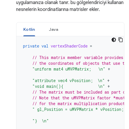
uygulamanıza olanak tanır. bu gölgelendiriciyi kullanan
nesnelerin koordinatlarına matrisler ekler.
Kotlin
Java
private
val
vertexShaderCode
=
// This matrix member variable provides a
// the coordinates of objects that use th
"uniform mat4 uMVPMatrix;   \n"
+
"attribute vec4 vPosition;  \n"
+
"void main(){               \n"
+
// The matrix must be included as part of
// Note that the uMVPMatrix factor *must 
// for the matrix multiplication product 
" gl_Position = uMVPMatrix * vPosition; \
"}  \n"