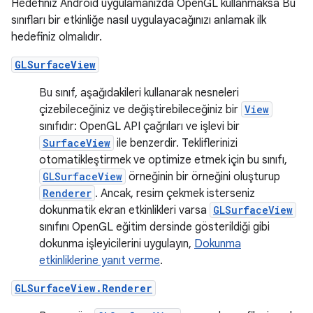
Hedefiniz Android uygulamanızda OpenGL kullanmaksa Bu
sınıfları bir etkinliğe nasıl uygulayacağınızı anlamak ilk
hedefiniz olmalıdır.
GLSurfaceView
Bu sınıf, aşağıdakileri kullanarak nesneleri
çizebileceğiniz ve değiştirebileceğiniz bir
View
sınıfıdır: OpenGL API çağrıları ve işlevi bir
SurfaceView
ile benzerdir. Tekliflerinizi
otomatikleştirmek ve optimize etmek için bu sınıfı,
GLSurfaceView
örneğinin bir örneğini oluşturup
Renderer
. Ancak, resim çekmek isterseniz
dokunmatik ekran etkinlikleri varsa
GLSurfaceView
sınıfını OpenGL eğitim dersinde gösterildiği gibi
dokunma işleyicilerini uygulayın,
Dokunma
etkinliklerine yanıt verme
.
GLSurfaceView.Renderer