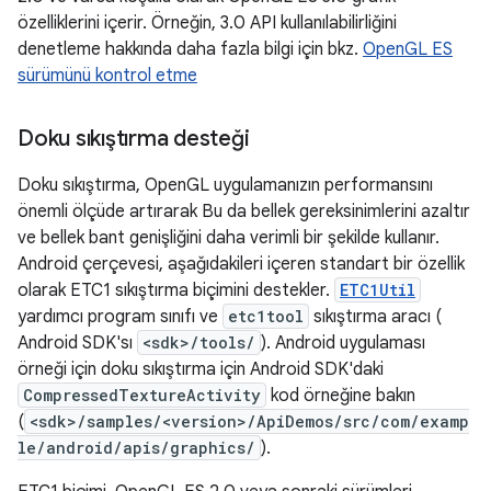
özelliklerini içerir. Örneğin, 3.0 API kullanılabilirliğini
denetleme hakkında daha fazla bilgi için bkz.
OpenGL ES
sürümünü kontrol etme
Doku sıkıştırma desteği
Doku sıkıştırma, OpenGL uygulamanızın performansını
önemli ölçüde artırarak Bu da bellek gereksinimlerini azaltır
ve bellek bant genişliğini daha verimli bir şekilde kullanır.
Android çerçevesi, aşağıdakileri içeren standart bir özellik
olarak ETC1 sıkıştırma biçimini destekler.
ETC1Util
yardımcı program sınıfı ve
etc1tool
sıkıştırma aracı (
Android SDK'sı
<sdk>/tools/
). Android uygulaması
örneği için doku sıkıştırma için Android SDK'daki
CompressedTextureActivity
kod örneğine bakın
(
<sdk>/samples/<version>/ApiDemos/src/com/examp
le/android/apis/graphics/
).