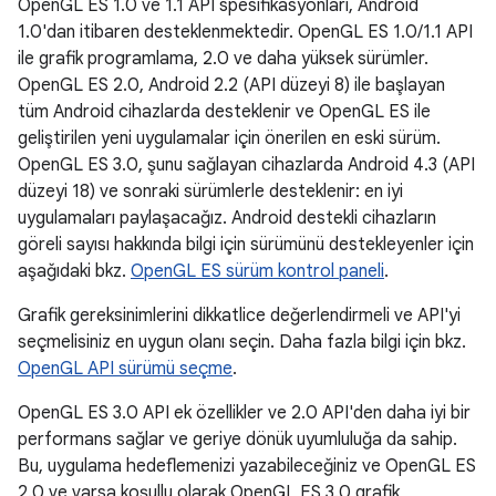
OpenGL ES 1.0 ve 1.1 API spesifikasyonları, Android
1.0'dan itibaren desteklenmektedir. OpenGL ES 1.0/1.1 API
ile grafik programlama, 2.0 ve daha yüksek sürümler.
OpenGL ES 2.0, Android 2.2 (API düzeyi 8) ile başlayan
tüm Android cihazlarda desteklenir ve OpenGL ES ile
geliştirilen yeni uygulamalar için önerilen en eski sürüm.
OpenGL ES 3.0, şunu sağlayan cihazlarda Android 4.3 (API
düzeyi 18) ve sonraki sürümlerle desteklenir: en iyi
uygulamaları paylaşacağız. Android destekli cihazların
göreli sayısı hakkında bilgi için sürümünü destekleyenler için
aşağıdaki bkz.
OpenGL ES sürüm kontrol paneli
.
Grafik gereksinimlerini dikkatlice değerlendirmeli ve API'yi
seçmelisiniz en uygun olanı seçin. Daha fazla bilgi için bkz.
OpenGL API sürümü seçme
.
OpenGL ES 3.0 API ek özellikler ve 2.0 API'den daha iyi bir
performans sağlar ve geriye dönük uyumluluğa da sahip.
Bu, uygulama hedeflemenizi yazabileceğiniz ve OpenGL ES
2.0 ve varsa koşullu olarak OpenGL ES 3.0 grafik