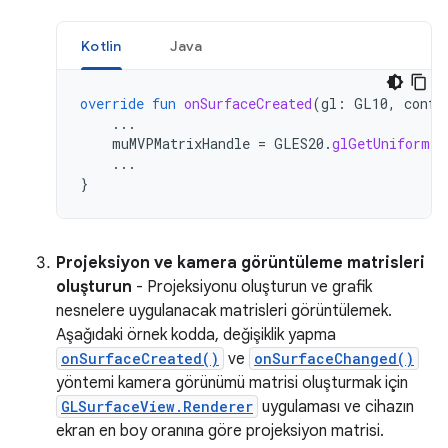
Kotlin
Java
override
fun
onSurfaceCreated
(
gl
:
GL10
,
confi
...
muMVPMatrixHandle
=
GLES20
.
glGetUniformLo
...
}
Projeksiyon ve kamera görüntüleme matrisleri
oluşturun
- Projeksiyonu oluşturun ve grafik
nesnelere uygulanacak matrisleri görüntülemek.
Aşağıdaki örnek kodda, değişiklik yapma
onSurfaceCreated()
ve
onSurfaceChanged()
yöntemi kamera görünümü matrisi oluşturmak için
GLSurfaceView.Renderer
uygulaması ve cihazın
ekran en boy oranına göre projeksiyon matrisi.