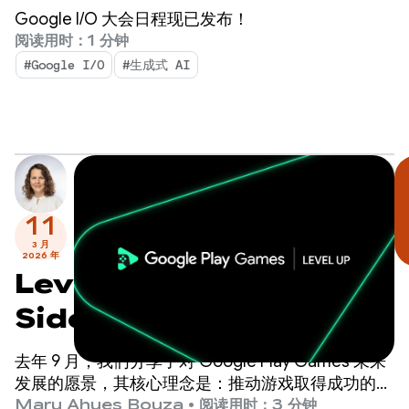
Google I/O 大会日程现已发布！
阅读用时：1 分钟
#Google I/O
#生成式 AI
11
3 月
2026 年
Level Up：测试
Sidekick，为即将到来的计
划里程碑做好准备
去年 9 月，我们分享了对 Google Play Games 未来
发展的愿景，其核心理念是：推动游戏取得成功的最
佳方式是提供世界一流的玩家体验。
Maru Ahues Bouza
•
阅读用时：3 分钟